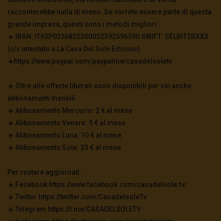
racconterebbe nulla di meno. Se vorrete essere parte di questa
grande impresa, questi sono i metodi migliori:
☀️ IBAN: IT63P0326822300052392596590 SWIFT: SELBIT2BXXX
(c/c intestato a La Casa Del Sole Edizioni)
☀️https://www.paypal.com/paypalme/casadelsoletv
☀️ Oltre alle offerte liberali sono disponibili per voi anche
abbonamenti mensili
☀️ Abbonamento Mercurio: 2 € al mese
☀️ Abbonamento Venere: 5 € al mese
☀️ Abbonamento Luna: 10 € al mese
☀️ Abbonamento Sole: 25 € al mese
Per restare aggiornati:
☀️ Facebook https://www.facebook.com/casadelsole.tv/
☀️ Twitter https://twitter.com/CasadelsoleTv
☀️ Telegram https://t.me/CASADELSOLETV