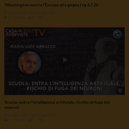
?Washington mette l’Europa alla gogna | tg 6.7.26
6 Luglio 2026
- LUD:
6 Luglio 2026
0
182
0
0
Wa
Scuola: entra l’intelligenza artificiale, rischio di fuga dei
neuroni
4 Luglio 2026
- LUD:
3 Luglio 2026
0
627
0
0