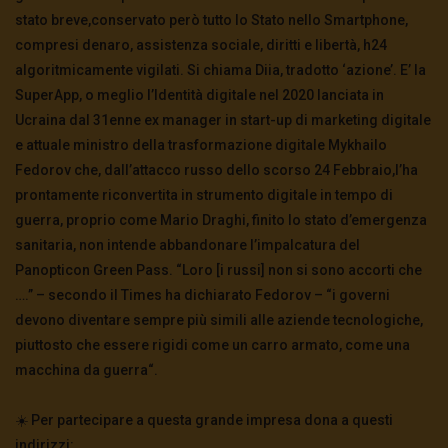
stato breve,conservato però tutto lo Stato nello Smartphone,
compresi denaro, assistenza sociale, diritti e libertà, h24
algoritmicamente vigilati. Si chiama Diia, tradotto ‘azione’. E’ la
SuperApp, o meglio l’Identità digitale nel 2020 lanciata in
Ucraina dal 31enne ex manager in start-up di marketing digitale
e attuale ministro della trasformazione digitale Mykhailo
Fedorov che, dall’attacco russo dello scorso 24 Febbraio,l’ha
prontamente riconvertita in strumento digitale in tempo di
guerra, proprio come Mario Draghi, finito lo stato d’emergenza
sanitaria, non intende abbandonare l’impalcatura del
Panopticon Green Pass. “Loro [i russi] non si sono accorti che
….” – secondo il Times ha dichiarato Fedorov – “i governi
devono diventare sempre più simili alle aziende tecnologiche,
piuttosto che essere rigidi come un carro armato, come una
macchina da guerra“.
☀️ Per partecipare a questa grande impresa dona a questi
indirizzi: