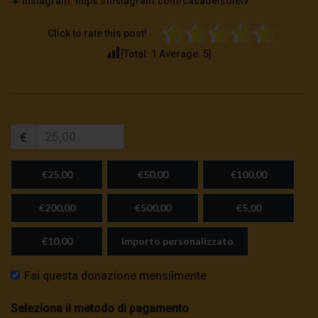
☀️ Instagram: https://instagram.com/casadelsoletv
Click to rate this post!
[Total:
1
Average:
5
]
€
€25,00
€50,00
€100,00
€200,00
€500,00
€5,00
€10,00
Importo personalizzato
Fai questa donazione mensilmente
Seleziona il metodo di pagamento