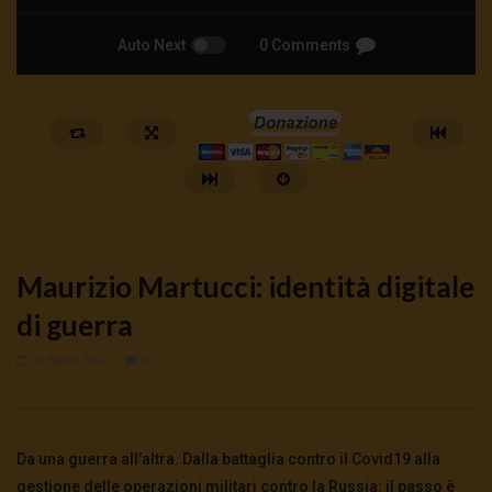
Auto Next
0 Comments
Maurizio Martucci: identità digitale
di guerra
31 Marzo 2022
0
Watch Later
ANDREA ZHOK: DAL WELFARE AL
Hanieh Tarkian, il rancor
WARFARE
23 Luglio 2026
Da una guerra all’altra. Dalla battaglia contro il Covid19 alla
0
208
0
0
25 Luglio 2026
0
829
0
0
gestione delle operazioni militari contro la Russia: il passo è