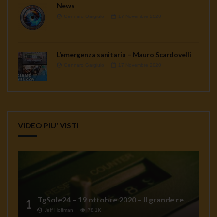
News
Gennaro Gargiulo
17 Novembre 2020
L’emergenza sanitaria – Mauro Scardovelli
Gennaro Gargiulo
17 Novembre 2020
VIDEO PIU' VISTI
TgSole24 – 19 ottobre 2020 – Il grande reset
1
Jeff Hoffman
78.1K