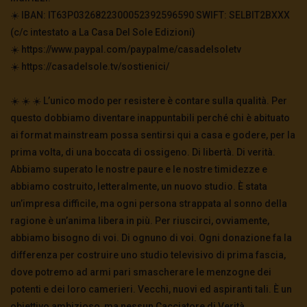
☀️ IBAN: IT63P0326822300052392596590 SWIFT: SELBIT2BXXX
(c/c intestato a La Casa Del Sole Edizioni)
☀️ https://www.paypal.com/paypalme/casadelsoletv
☀️ https://casadelsole.tv/sostienici/
☀️ ☀️ ☀️ L’unico modo per resistere è contare sulla qualità. Per
questo dobbiamo diventare inappuntabili perché chi è abituato
ai format mainstream possa sentirsi qui a casa e godere, per la
prima volta, di una boccata di ossigeno. Di libertà. Di verità.
Abbiamo superato le nostre paure e le nostre timidezze e
abbiamo costruito, letteralmente, un nuovo studio. È stata
un’impresa difficile, ma ogni persona strappata al sonno della
ragione è un’anima libera in più. Per riuscirci, ovviamente,
abbiamo bisogno di voi. Di ognuno di voi. Ogni donazione fa la
differenza per costruire uno studio televisivo di prima fascia,
dove potremo ad armi pari smascherare le menzogne dei
potenti e dei loro camerieri. Vecchi, nuovi ed aspiranti tali. È un
obiettivo ambizioso, ma nessun Cacciatore di Verità