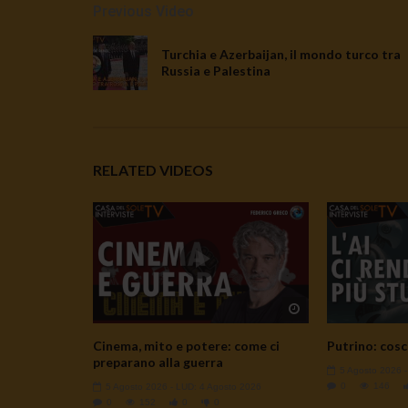
Previous Video
Turchia e Azerbaijan, il mondo turco tra
Russia e Palestina
RELATED VIDEOS
Watch Later
Cinema, mito e potere: come ci
Putrino: cosc
preparano alla guerra
5 Agosto 2026
0
146
5 Agosto 2026
- LUD:
4 Agosto 2026
0
152
0
0