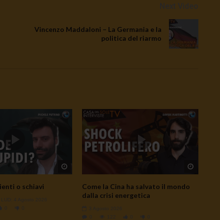
Next Video
Vincenzo Maddaloni – La Germania e la
politica del riarmo
Watch Later
Watch L
ienti o schiavi
Come la Cina ha salvato il mondo
dalla crisi energetica
- LUD:
4 Agosto 2026
0
0
3 Agosto 2026
0
122
0
0