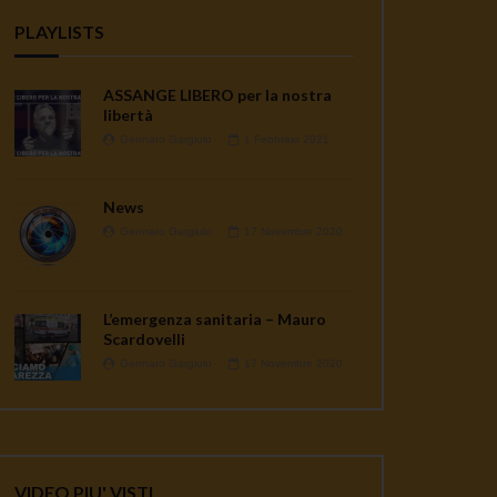
PLAYLISTS
ASSANGE LIBERO per la nostra
libertà
Gennaro Gargiulo
1 Febbraio 2021
News
Gennaro Gargiulo
17 Novembre 2020
L’emergenza sanitaria – Mauro
Scardovelli
Gennaro Gargiulo
17 Novembre 2020
VIDEO PIU' VISTI