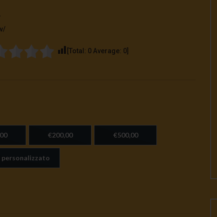
v
v/
[Total:
0
Average:
0
]
00
€200,00
€500,00
 personalizzato