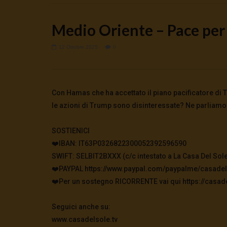
Medio Oriente – Pace per
12 Ottobre 2025
0
Watch Later
Cinema, mito e potere: come ci
Putrino: c
Con Hamas che ha accettato il piano pacificatore di 
preparano alla guerra
5 Agosto 2
le azioni di Trump sono disinteressate? Ne parliam
0
146
5 Agosto 2026
- LUD:
4 Agosto 2026
0
152
0
0
SOSTIENICI
❤️IBAN: IT63P0326822300052392596590
SWIFT: SELBIT2BXXX (c/c intestato a La Casa Del Sole
❤️PAYPAL https://www.paypal.com/paypalme/casadel
❤️Per un sostegno RICORRENTE vai qui https://casade
Seguici anche su:
www.casadelsole.tv