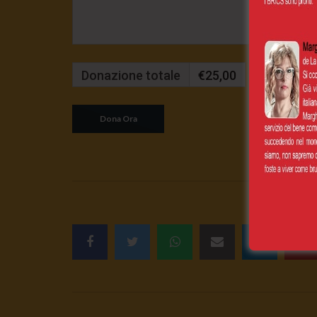
Donazione totale
€25,00
Mensilmente