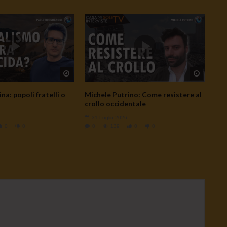
Watch Later
Watch L
na: popoli fratelli o
Michele Putrino: Come resistere al
crollo occidentale
31 Luglio 2026
0
0
0
139
0
0