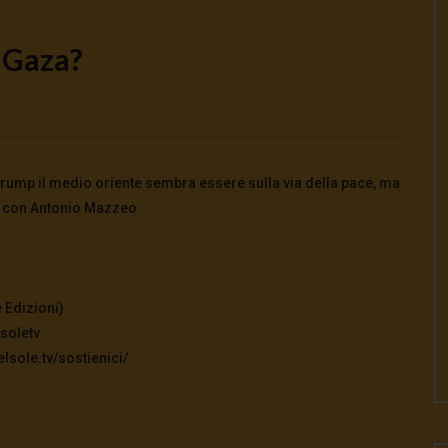
 Gaza?
Watch Later
oscienti o schiavi
Come la Cina ha salvato il mondo da
Trump il medio oriente sembra essere sulla via della pace, ma
crisi energetica
026
- LUD:
4 Agosto 2026
o con Antonio Mazzeo
0
0
3 Agosto 2026
0
122
0
0
 Edizioni)
soletv
lsole.tv/sostienici/