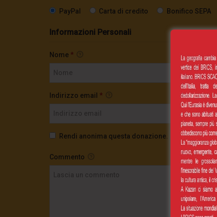
PayPal
Carta di credito
Bonifico SEPA
Informazioni Personali
Nome
*
Indirizzo email
*
Rendi anonima questa donazione.
Commento