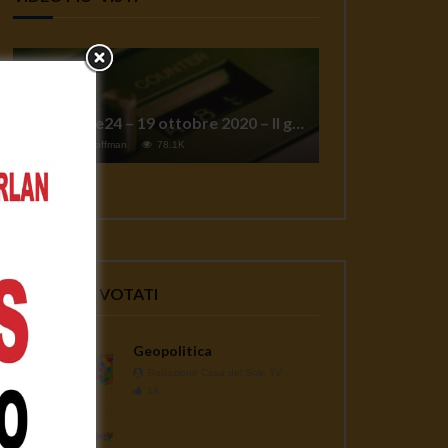
TgSole24 – 19 ottobre 2020 – Il grande reset
1
Jeff Hoffman
78.1K
VIDEO PIU' VOTATI
Geopolitica
Redazione Casa del Sole TV
1K