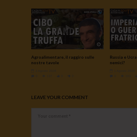
Watch Later
Agroalimentare, il raggiro sulle
Russia e Ucrai
nostre tavole
nemici?
2 Agosto 2026
1 Agosto 2026
0
137
0
0
0
163
LEAVE YOUR COMMENT