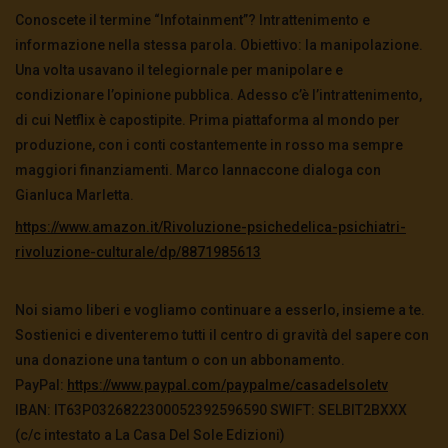
Conoscete il termine “Infotainment”? Intrattenimento e
informazione nella stessa parola. Obiettivo: la manipolazione.
Una volta usavano il telegiornale per manipolare e
condizionare l’opinione pubblica. Adesso c’è l’intrattenimento,
di cui Netflix è capostipite. Prima piattaforma al mondo per
produzione, con i conti costantemente in rosso ma sempre
maggiori finanziamenti. Marco Iannaccone dialoga con
Gianluca Marletta.
https://www.amazon.it/Rivoluzione-psichedelica-psichiatri-
rivoluzione-culturale/dp/8871985613
Noi siamo liberi e vogliamo continuare a esserlo, insieme a te.
Sostienici e diventeremo tutti il centro di gravità del sapere con
una donazione una tantum o con un abbonamento.
PayPal:
https://www.paypal.com/
paypalme/casadelsoletv
IBAN: IT63P0326822300052392596590 SWIFT: SELBIT2BXXX
(c/c intestato a La Casa Del Sole Edizioni)