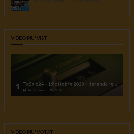
Gennaro Gargiulo
17 Novembre 2020
VIDEO PIU' VISTI
TgSole24 – 19 ottobre 2020 – Il grande reset
1
Jeff Hoffman
78.1K
VIDEO PIU' VOTATI