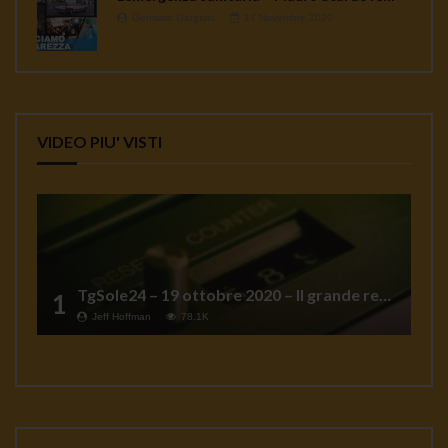
Gennaro Gargiulo
17 Novembre 2020
VIDEO PIU' VISTI
TgSole24 – 19 ottobre 2020 – Il grande reset
1
Jeff Hoffman
78.1K