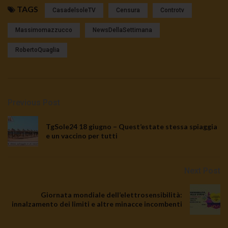
TAGS
CasadelsoleTV
Censura
Controtv
Massimomazzucco
NewsDellaSettimana
RobertoQuaglia
Previous Post
TgSole24 18 giugno – Quest’estate stessa spiaggia
e un vaccino per tutti
Next Post
Giornata mondiale dell’elettrosensibilità:
innalzamento dei limiti e altre minacce incombenti