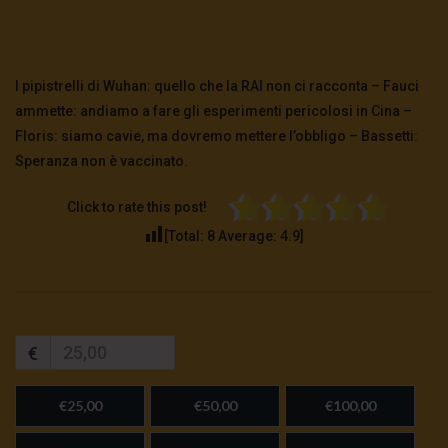
I pipistrelli di Wuhan: quello che la RAI non ci racconta – Fauci
ammette: andiamo a fare gli esperimenti pericolosi in Cina –
Floris: siamo cavie, ma dovremo mettere l’obbligo – Bassetti:
Speranza non è vaccinato.
Click to rate this post!
[Total:
8
Average:
4.9
]
€
€25,00
€50,00
€100,00