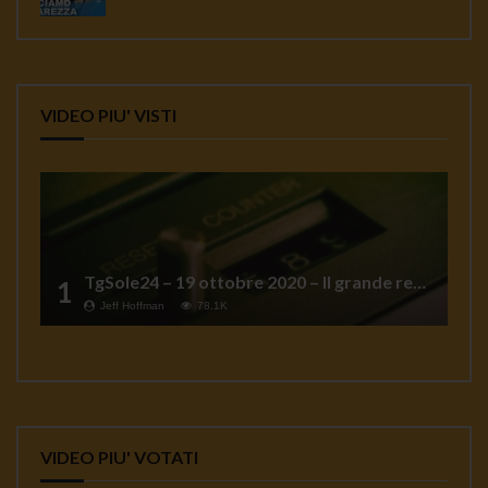
VIDEO PIU' VISTI
TgSole24 – 19 ottobre 2020 – Il grande reset
1
Jeff Hoffman
78.1K
VIDEO PIU' VOTATI