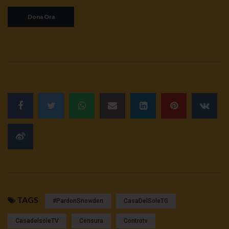
TAGS
#pardonSnowden
CasaDelSoleTG
CasadelsoleTV
Censura
Controtv