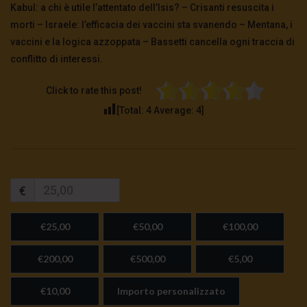
Kabul: a chi è utile l’attentato dell’Isis? – Crisanti resuscita i
morti – Israele: l’efficacia dei vaccini sta svanendo – Mentana, i
vaccini e la logica azzoppata – Bassetti cancella ogni traccia di
conflitto di interessi.
Click to rate this post!
[Total:
4
Average:
4
]
€
€25,00
€50,00
€100,00
€200,00
€500,00
€5,00
€10,00
Importo personalizzato