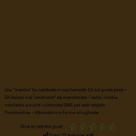
Una “manina” ha cambiato il regolamento EU sul green pass –
Gli italiani e la “sindrome” da mascherina – India: rischia
condanna a morte scienziata OMS per aver negato
l’ivermectina – Attivissimo in forma smagliante
Click to rate this post!
[Total:
22
Average:
4.8
]