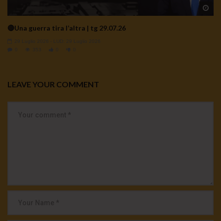
Wa
🔴Una guerra tira l’altra | tg 29.07.26
29 Luglio 2026
- LUD:
29 Luglio 2026
0
353
0
0
LEAVE YOUR COMMENT