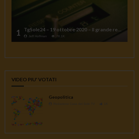
TgSole24 – 19 ottobre 2020 – Il grande reset
1
Jeff Hoffman
78.1K
VIDEO PIU' VOTATI
Geopolitica
Redazione Casa del Sole TV
1K