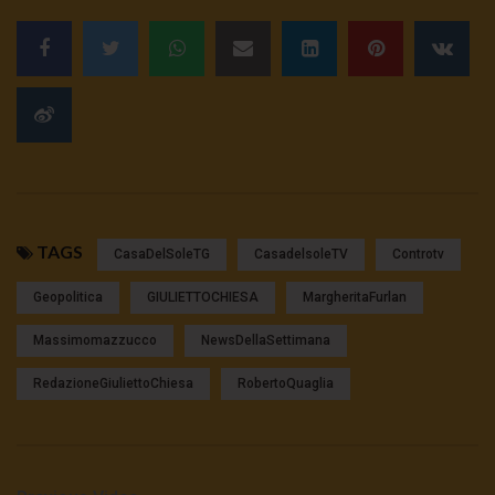
TAGS
CasaDelSoleTG
CasadelsoleTV
Controtv
Geopolitica
GIULIETTOCHIESA
MargheritaFurlan
Massimomazzucco
NewsDellaSettimana
RedazioneGiuliettoChiesa
RobertoQuaglia