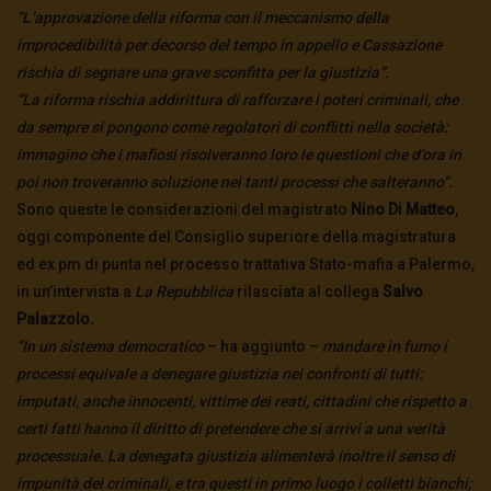
“L’approvazione della riforma con il meccanismo della
improcedibilità per decorso del tempo in appello e Cassazione
rischia di segnare una grave sconfitta per la giustizia”.
“La riforma rischia addirittura di rafforzare i poteri criminali, che
da sempre si pongono come regolatori di conflitti nella società:
immagino che i mafiosi risolveranno loro le questioni che d’ora in
poi non troveranno soluzione nei tanti processi che salteranno”.
Sono queste le considerazioni del magistrato
Nino Di Matteo
,
oggi componente del Consiglio superiore della magistratura
ed ex pm di punta nel processo trattativa Stato-mafia a Palermo,
in un’intervista a
La Repubblica
rilasciata al collega
Salvo
Palazzolo.
“In un sistema democratico
– ha aggiunto –
mandare in fumo i
processi equivale a denegare giustizia nei confronti di tutti:
imputati, anche innocenti, vittime dei reati, cittadini che rispetto a
certi fatti hanno il diritto di pretendere che si arrivi a una verità
processuale. La denegata giustizia alimenterà inoltre il senso di
impunità dei criminali, e tra questi in primo luogo i colletti bianchi;