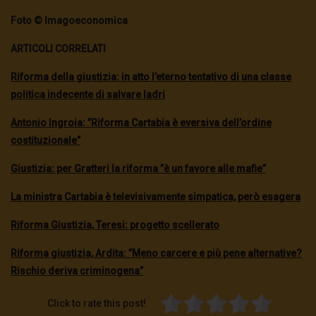
Foto © Imagoeconomica
ARTICOLI CORRELATI
Riforma della giustizia: in atto l’eterno tentativo di una classe
politica indecente di salvare ladri
Antonio Ingroia: ”Riforma Cartabia è eversiva dell’ordine
costituzionale”
Giustizia: per Gratteri la riforma ”è un favore alle mafie”
La ministra Cartabia è televisivamente simpatica, però esagera
Riforma Giustizia, Teresi: progetto scellerato
Riforma giustizia, Ardita: ”Meno carcere e più pene alternative?
Rischio deriva criminogena’’
Click to rate this post!