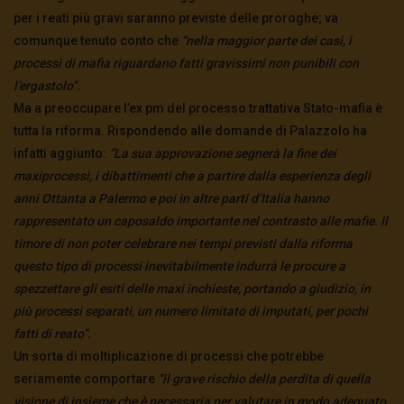
per i reati più gravi saranno previste delle proroghe; va
comunque tenuto conto che
“nella maggior parte dei casi, i
processi di mafia riguardano fatti gravissimi non punibili con
l’ergastolo”.
Ma a preoccupare l’ex pm del processo trattativa Stato-mafia è
tutta la riforma. Rispondendo alle domande di Palazzolo ha
infatti aggiunto:
“La sua approvazione segnerà la fine dei
maxiprocessi, i dibattimenti che a partire dalla esperienza degli
anni Ottanta a Palermo e poi in altre parti d’Italia hanno
rappresentato un caposaldo importante nel contrasto alle mafie. Il
timore di non poter celebrare nei tempi previsti dalla riforma
questo tipo di processi inevitabilmente indurrà le procure a
spezzettare gli esiti delle maxi inchieste, portando a giudizio, in
più processi separati, un numero limitato di imputati, per pochi
fatti di reato”.
Un sorta di moltiplicazione di processi che potrebbe
seriamente comportare
“il grave rischio della perdita di quella
visione di insieme che è necessaria per valutare in modo adeguato