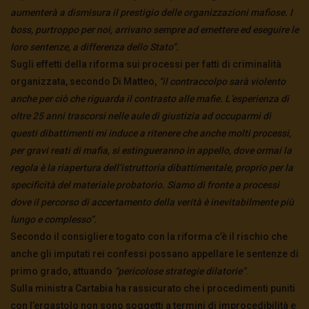
aumenterà a dismisura il prestigio delle organizzazioni mafiose. I
boss, purtroppo per noi, arrivano sempre ad emettere ed eseguire le
loro sentenze, a differenza dello Stato”.
Sugli effetti della riforma sui processi per fatti di criminalità
organizzata, secondo Di Matteo,
“il contraccolpo sarà violento
anche per ciò che riguarda il contrasto alle mafie. L’esperienza di
oltre 25 anni trascorsi nelle aule di giustizia ad occuparmi di
questi dibattimenti mi induce a ritenere che anche molti processi,
per gravi reati di mafia, si estingueranno in appello, dove ormai la
regola è la riapertura dell’istruttoria dibattimentale, proprio per la
specificità del materiale probatorio. Siamo di fronte a processi
dove il percorso di accertamento della verità è inevitabilmente più
lungo e complesso”.
Secondo il consigliere togato con la riforma c’è il rischio che
anche gli imputati rei confessi possano appellare le sentenze di
primo grado, attuando
“pericolose strategie dilatorie”
.
Sulla ministra Cartabia ha rassicurato che i procedimenti puniti
con l’ergastolo non sono soggetti a termini di improcedibilità e