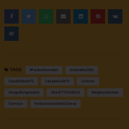
TAGS
#pardonSnowden
Antimafia2000
CasaDelSoleTG
CasadelsoleTV
Controtv
GiorgioBongiovanni
GIULIETTOCHIESA
MargheritaFurlan
Ourvoice
RedazioneGiuliettoChiesa