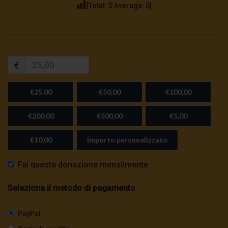
[Total:
0
Average:
0
]
€
€25,00
€50,00
€100,00
€200,00
€500,00
€5,00
€10,00
Importo personalizzato
Fai questa donazione mensilmente
Seleziona il metodo di pagamento
PayPal