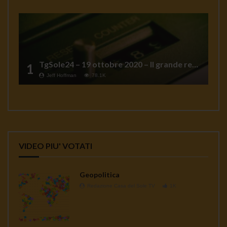
TgSole24 – 19 ottobre 2020 – Il grande reset
1
Jeff Hoffman
78.1K
VIDEO PIU' VOTATI
Geopolitica
Redazione Casa del Sole TV
1K