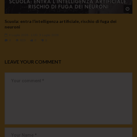
Wa
Scuola: entra l’intelligenza artificiale, rischio di fuga dei
neuroni
4 Luglio 2026
- LUD:
3 Luglio 2026
0
623
0
0
LEAVE YOUR COMMENT