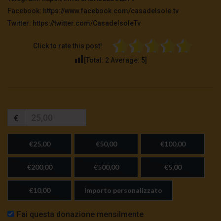
Facebook: https://www.facebook.com/casadelsole.tv
Twitter: https://twitter.com/CasadelsoleTv
Click to rate this post!
[Total:
2
Average:
5
]
€
€25,00
€50,00
€100,00
€200,00
€500,00
€5,00
€10,00
Importo personalizzato
Fai questa donazione mensilmente