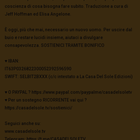
coscienza di cosa bisogna fare subito. Traduzione a cura di
Jeff Hoffman ed Elisa Angelone.
È oggi, più che mai, necessario un nuovo uomo. Per uscire dal
buio e restare lucidi insieme, aiutaci a divulgare
consapevolezza. SOSTIENICI TRAMITE BONIFICO
♥️ IBAN:
IT63P0326822300052392596590
SWIFT: SELBIT2BXXX (c/c intestato a La Casa Del Sole Edizioni)
♥️ O PAYPAL ? https://www.paypal.com/paypalme/casadelsoletv
♥️ Per un sostegno RICORRENTE vai qui ?
https://casadelsole.tv/sostienici/
Seguici anche su:
www.casadelsole.tv
Telegram: https://t.me/CASADELSOLETV