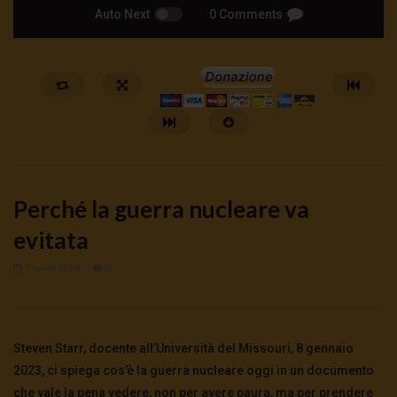
Auto Next
0 Comments
Perché la guerra nucleare va
evitata
7 Aprile 2023
0
Watch Later
🔴DRONI SI SCORTE NO | TG 05.08.26
🔴La borsa o la guerra | 
5 Agosto 2026
4 Agosto 2026
- LUD:
4 Agost
Steven Starr, docente all’Università del Missouri, 8 gennaio
0
59
0
0
0
280
0
0
2023, ci spiega cos’è la guerra nucleare oggi in un documento
che vale la pena vedere, non per avere paura, ma per prendere