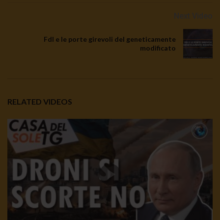
Next Video
FdI e le porte girevoli del geneticamente
modificato
RELATED VIDEOS