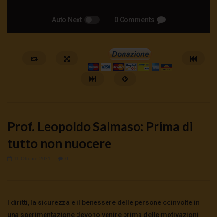
Auto Next
0 Comments
Prof. Leopoldo Salmaso: Prima di
tutto non nuocere
11 Ottobre 2021
0
Watch Later
ID Wallet: cosa cambia nelle nostre
Alberto Fazolo: nel nom
vite? | Martucci Fusillo Alterio
30 Luglio 2026
I diritti, la sicurezza e il benessere delle persone coinvolte in
0
154
0
0
4 Agosto 2026
- LUD:
3 Agosto 2026
0
160
0
0
una sperimentazione devono venire prima delle motivazioni