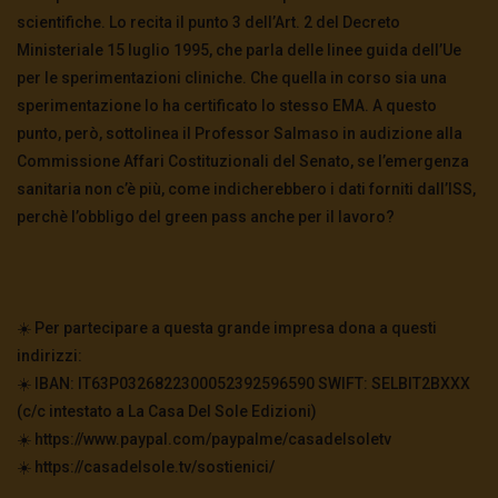
scientifiche. Lo recita il punto 3 dell’Art. 2 del Decreto
Ministeriale 15 luglio 1995, che parla delle linee guida dell’Ue
per le sperimentazioni cliniche. Che quella in corso sia una
sperimentazione lo ha certificato lo stesso EMA. A questo
punto, però, sottolinea il Professor Salmaso in audizione alla
Commissione Affari Costituzionali del Senato, se l’emergenza
sanitaria non c’è più, come indicherebbero i dati forniti dall’ISS,
perchè l’obbligo del green pass anche per il lavoro?
☀️ Per partecipare a questa grande impresa dona a questi
indirizzi:
☀️ IBAN: IT63P0326822300052392596590 SWIFT: SELBIT2BXXX
(c/c intestato a La Casa Del Sole Edizioni)
☀️ https://www.paypal.com/paypalme/casadelsoletv
☀️ https://casadelsole.tv/sostienici/