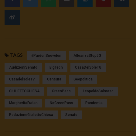
TAGS
#pardonSnowden
AlleanzaStop5G
AudizioniSenato
BigTech
CasaDelSoleTG
CasadelsoleTV
Censura
Geopolitica
GIULIETTOCHIESA
GreenPass
LeopoldoSalmaso
MargheritaFurlan
NoGreenPass
Pandemia
RedazioneGiuliettoChiesa
Senato