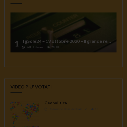
TgSole24 – 19 ottobre 2020 – Il grande reset
1
Jeff Hoffman
78.1K
VIDEO PIU' VOTATI
Geopolitica
Redazione Casa del Sole TV
1K