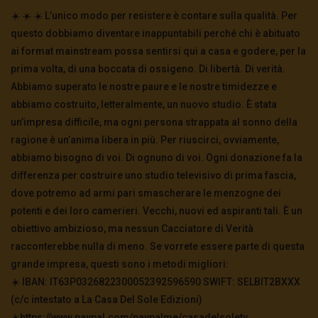
☀️ ☀️ ☀️ L’unico modo per resistere è contare sulla qualità. Per
questo dobbiamo diventare inappuntabili perché chi è abituato
ai format mainstream possa sentirsi qui a casa e godere, per la
prima volta, di una boccata di ossigeno. Di libertà. Di verità.
Abbiamo superato le nostre paure e le nostre timidezze e
abbiamo costruito, letteralmente, un nuovo studio. È stata
un’impresa difficile, ma ogni persona strappata al sonno della
ragione è un’anima libera in più. Per riuscirci, ovviamente,
abbiamo bisogno di voi. Di ognuno di voi. Ogni donazione fa la
differenza per costruire uno studio televisivo di prima fascia,
dove potremo ad armi pari smascherare le menzogne dei
potenti e dei loro camerieri. Vecchi, nuovi ed aspiranti tali. È un
obiettivo ambizioso, ma nessun Cacciatore di Verità
racconterebbe nulla di meno. Se vorrete essere parte di questa
grande impresa, questi sono i metodi migliori:
☀️ IBAN: IT63P0326822300052392596590 SWIFT: SELBIT2BXXX
(c/c intestato a La Casa Del Sole Edizioni)
☀️https://www.paypal.com/paypalme/casadelsoletv