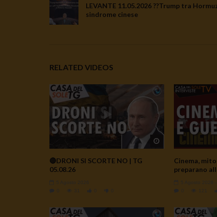
LEVANTE 11.05.2026 ??Trump tra Hormuz
sindrome cinese
RELATED VIDEOS
Watch Later
🔴DRONI SI SCORTE NO | TG
Cinema, mito 
05.08.26
preparano all
5 Agosto 2026
5 Agosto 2026
0
31
0
0
0
121