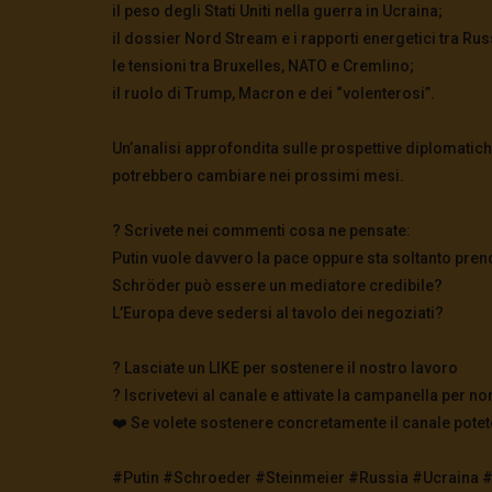
il peso degli Stati Uniti nella guerra in Ucraina;
il dossier Nord Stream e i rapporti energetici tra Ru
le tensioni tra Bruxelles, NATO e Cremlino;
il ruolo di Trump, Macron e dei “volenterosi”.
Un’analisi approfondita sulle prospettive diplomatiche
potrebbero cambiare nei prossimi mesi.
? Scrivete nei commenti cosa ne pensate:
Putin vuole davvero la pace oppure sta soltanto pr
Schröder può essere un mediatore credibile?
L’Europa deve sedersi al tavolo dei negoziati?
? Lasciate un LIKE per sostenere il nostro lavoro
? Iscrivetevi al canale e attivate la campanella per n
❤️ Se volete sostenere concretamente il canale potet
#Putin #Schroeder #Steinmeier #Russia #Ucraina