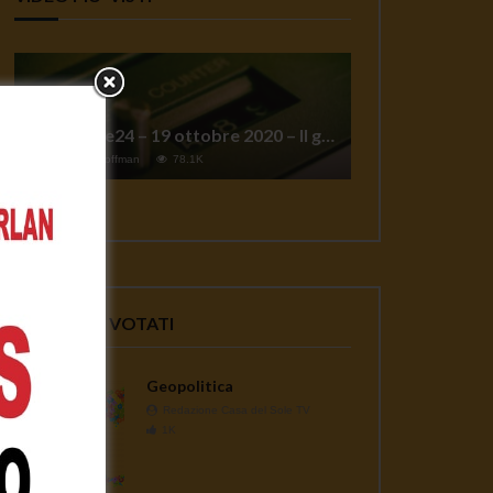
TgSole24 – 19 ottobre 2020 – Il grande reset
1
Jeff Hoffman
78.1K
VIDEO PIU' VOTATI
Geopolitica
Redazione Casa del Sole TV
1K