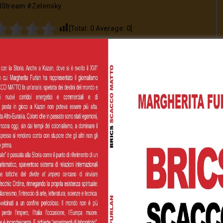
Stream #Zelensky
[Total:
0
Average:
0
]
00
€200,00
€500,00
 personalizzato