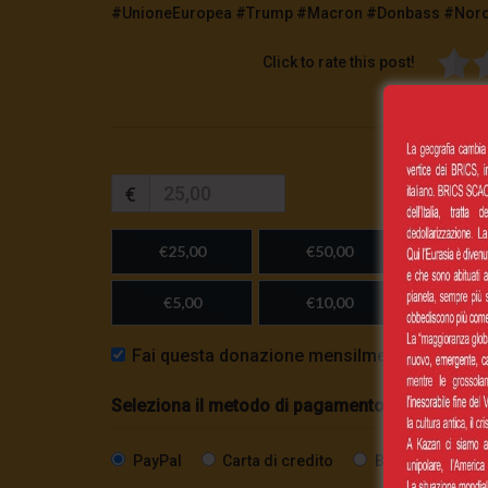
#UnioneEuropea #Trump #Macron #Donbass #Nord
Click to rate this post!
€
€25,00
€50,00
€100,
€5,00
€10,00
Importo
Fai questa donazione mensilmente
Seleziona il metodo di pagamento
PayPal
Carta di credito
Bonifico SEPA