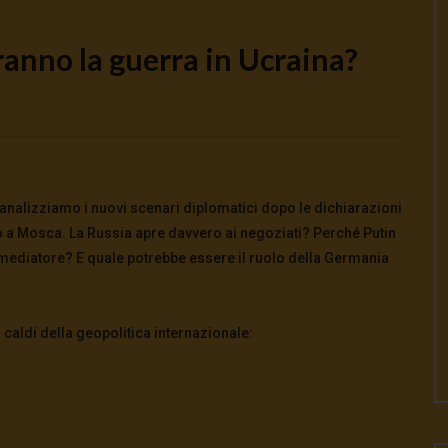
ranno la guerra in Ucraina?
Watch Later
to e potere: come ci
Putrino: coscienti o schiavi
alla guerra
5 Agosto 2026
- LUD:
4 Agosto 2026
analizziamo i nuovi scenari diplomatici dopo le dichiarazioni
0
125
0
0
026
- LUD:
4 Agosto 2026
o a Mosca. La Russia apre davvero ai negoziati? Perché Putin
0
0
ediatore? E quale potrebbe essere il ruolo della Germania
caldi della geopolitica internazionale: