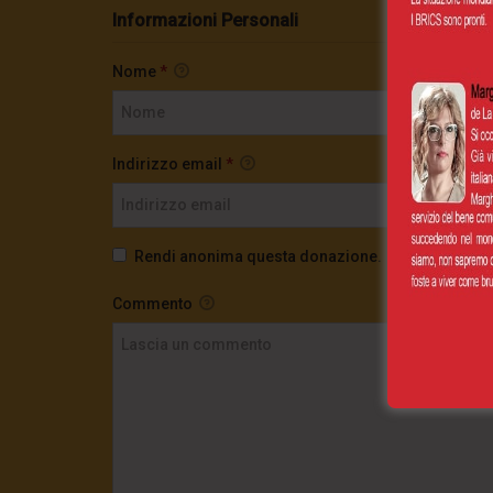
Informazioni Personali
Nome
*
Indirizzo email
*
Rendi anonima questa donazione.
Commento