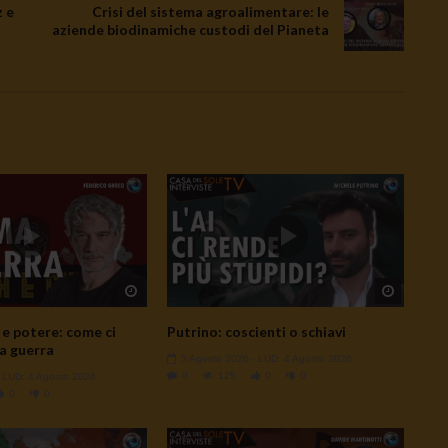
 e
Crisi del sistema agroalimentare: le
aziende biodinamiche custodi del Pianeta
Watch Later
Watch L
e potere: come ci
Putrino: coscienti o schiavi
a guerra
5 Agosto 2026
- LUD:
4 Agosto 2026
0
125
0
0
- LUD:
4 Agosto 2026
0
0