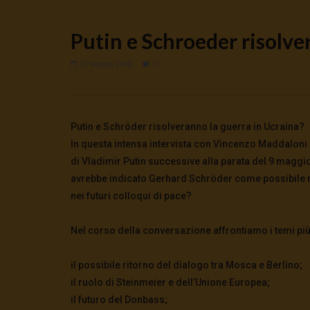
Putin e Schroeder risolve
11 Maggio 2026
0
Watch Later
🔴DRONI SI SCORTE NO | TG 05.08.26
Cinema, mi
Putin e Schröder risolveranno la guerra in Ucraina?
preparano 
5 Agosto 2026
In questa intensa intervista con Vincenzo Maddaloni 
0
31
0
0
5 Agosto 2
di Vladimir Putin successive alla parata del 9 maggi
0
121
avrebbe indicato Gerhard Schröder come possibile m
nei futuri colloqui di pace?
Nel corso della conversazione affrontiamo i temi più 
il possibile ritorno del dialogo tra Mosca e Berlino;
il ruolo di Steinmeier e dell’Unione Europea;
il futuro del Donbass;