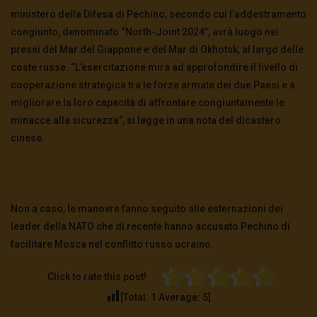
ministero della Difesa di Pechino
, secondo cui l’addestramento
congiunto, denominato “North-Joint 2024”, avrà luogo nei
pressi del Mar del Giappone e del Mar di Okhotsk, al largo delle
coste russe. “L’esercitazione mira ad approfondire il livello di
cooperazione strategica tra le forze armate dei due Paesi e a
migliorare la loro capacità di affrontare congiuntamente le
minacce alla sicurezza”, si legge in una nota del dicastero
cinese.
Non a caso, le manovre fanno seguito alle esternazioni dei
leader della NATO che di recente hanno accusato Pechino di
facilitare Mosca nel conflitto russo ucraino.
Click to rate this post!
[Total:
1
Average:
5
]