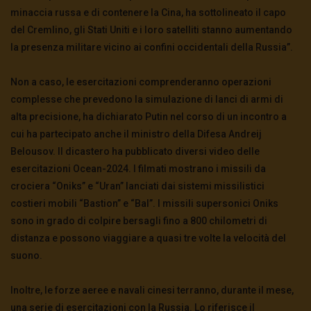
minaccia russa e di contenere la Cina, ha sottolineato il capo
del Cremlino, gli Stati Uniti e i loro satelliti stanno aumentando
la presenza militare vicino ai confini occidentali della Russia”.
Non a caso, le esercitazioni comprenderanno operazioni
complesse che prevedono la simulazione di lanci di armi di
alta precisione, ha dichiarato Putin nel corso di un incontro a
cui ha partecipato anche il ministro della Difesa Andreij
Belousov. Il dicastero ha pubblicato diversi video delle
esercitazioni Ocean-2024. I filmati mostrano i missili da
crociera “Oniks” e “Uran” lanciati dai sistemi missilistici
costieri mobili “Bastion” e “Bal”. I missili supersonici Oniks
sono in grado di colpire bersagli fino a 800 chilometri di
distanza e possono viaggiare a quasi tre volte la velocità del
suono.
Inoltre, le forze aeree e navali cinesi terranno, durante il mese,
una serie di esercitazioni con la Russia. Lo riferisce il