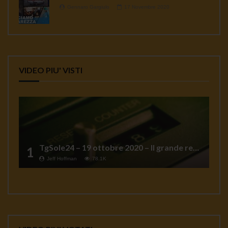
Gennaro Gargiulo
17 Novembre 2020
VIDEO PIU' VISTI
TgSole24 – 19 ottobre 2020 – Il grande reset
1
Jeff Hoffman
78.1K