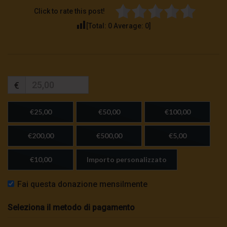
Click to rate this post!
[Total:
0
Average:
0
]
€
€25,00
€50,00
€100,00
€200,00
€500,00
€5,00
€10,00
Importo personalizzato
Fai questa donazione mensilmente
Seleziona il metodo di pagamento