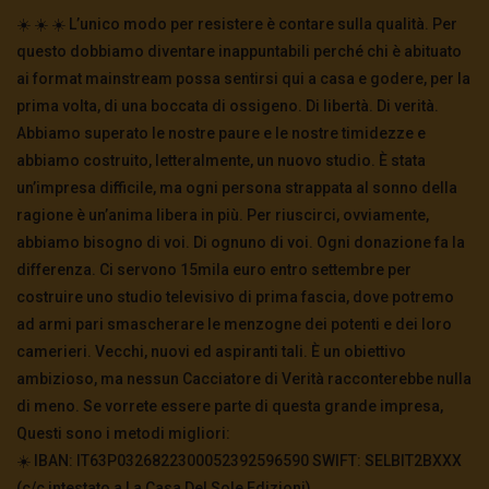
☀️ ☀️ ☀️ L’unico modo per resistere è contare sulla qualità. Per
questo dobbiamo diventare inappuntabili perché chi è abituato
ai format mainstream possa sentirsi qui a casa e godere, per la
prima volta, di una boccata di ossigeno. Di libertà. Di verità.
Abbiamo superato le nostre paure e le nostre timidezze e
abbiamo costruito, letteralmente, un nuovo studio. È stata
un’impresa difficile, ma ogni persona strappata al sonno della
ragione è un’anima libera in più. Per riuscirci, ovviamente,
abbiamo bisogno di voi. Di ognuno di voi. Ogni donazione fa la
differenza. Ci servono 15mila euro entro settembre per
costruire uno studio televisivo di prima fascia, dove potremo
ad armi pari smascherare le menzogne dei potenti e dei loro
camerieri. Vecchi, nuovi ed aspiranti tali. È un obiettivo
ambizioso, ma nessun Cacciatore di Verità racconterebbe nulla
di meno. Se vorrete essere parte di questa grande impresa,
Questi sono i metodi migliori:
☀️ IBAN: IT63P0326822300052392596590 SWIFT: SELBIT2BXXX
(c/c intestato a La Casa Del Sole Edizioni)