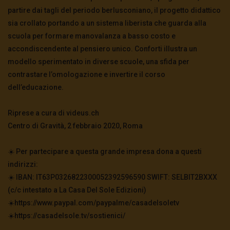
partire dai tagli del periodo berlusconiano, il progetto didattico
sia crollato portando a un sistema liberista che guarda alla
scuola per formare manovalanza a basso costo e
accondiscendente al pensiero unico. Conforti illustra un
modello sperimentato in diverse scuole, una sfida per
contrastare l’omologazione e invertire il corso
dell’educazione.
Riprese a cura di videus.ch
Centro di Gravità, 2 febbraio 2020, Roma
☀️ Per partecipare a questa grande impresa dona a questi
indirizzi:
☀️ IBAN: IT63P0326822300052392596590 SWIFT: SELBIT2BXXX
(c/c intestato a La Casa Del Sole Edizioni)
☀️https://www.paypal.com/paypalme/casadelsoletv
☀️https://casadelsole.tv/sostienici/