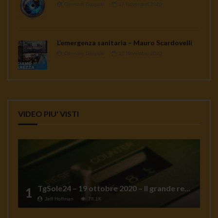
Gennaro Gargiulo
17 Novembre 2020
L’emergenza sanitaria – Mauro Scardovelli
Gennaro Gargiulo
17 Novembre 2020
VIDEO PIU' VISTI
TgSole24 – 19 ottobre 2020 – Il grande reset
1
Jeff Hoffman
78.1K