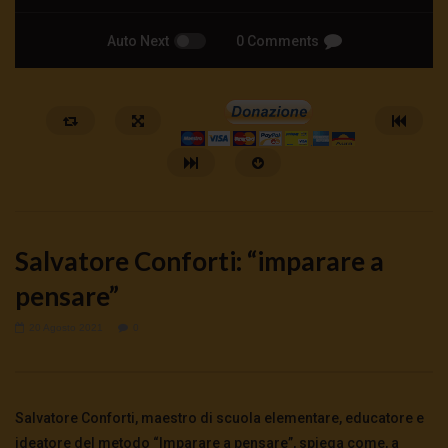
Auto Next
0 Comments
Salvatore Conforti: “imparare a
pensare”
20 Agosto 2021
0
Watch Later
ANDREA ZHOK: DAL WELFARE AL
Hanieh Tarkian, il rancor
WARFARE
23 Luglio 2026
Salvatore Conforti, maestro di scuola elementare, educatore e
0
196
0
0
25 Luglio 2026
0
819
0
0
ideatore del metodo “Imparare a pensare”, spiega come, a