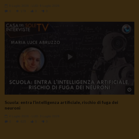
6 Luglio 2026
- LUD:
6 Luglio 2026
0
178
0
0
Wa
Scuola: entra l’intelligenza artificiale, rischio di fuga dei
neuroni
4 Luglio 2026
- LUD:
3 Luglio 2026
0
625
0
0