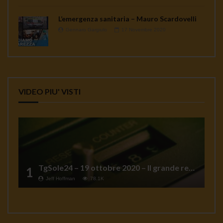
L’emergenza sanitaria – Mauro Scardovelli
Gennaro Gargiulo
17 Novembre 2020
VIDEO PIU' VISTI
TgSole24 – 19 ottobre 2020 – Il grande reset
1
Jeff Hoffman
78.1K