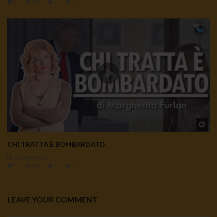
0
133
0
0
Wa
CHI TRATTA È BOMBARDATO
12 Luglio 2026
0
232
0
0
LEAVE YOUR COMMENT