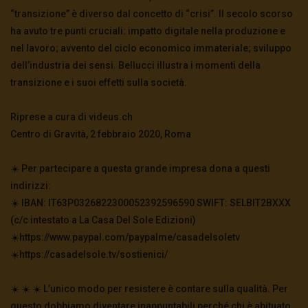
“transizione” è diverso dal concetto di “crisi”. Il secolo scorso
ha avuto tre punti cruciali: impatto digitale nella produzione e
nel lavoro; avvento del ciclo economico immateriale; sviluppo
dell’industria dei sensi. Bellucci illustra i momenti della
transizione e i suoi effetti sulla società.
Riprese a cura di videus.ch
Centro di Gravità, 2 febbraio 2020, Roma
☀️ Per partecipare a questa grande impresa dona a questi
indirizzi:
☀️ IBAN: IT63P0326822300052392596590 SWIFT: SELBIT2BXXX
(c/c intestato a La Casa Del Sole Edizioni)
☀️https://www.paypal.com/paypalme/casadelsoletv
☀️https://casadelsole.tv/sostienici/
☀️ ☀️ ☀️ L’unico modo per resistere è contare sulla qualità. Per
questo dobbiamo diventare inappuntabili perché chi è abituato