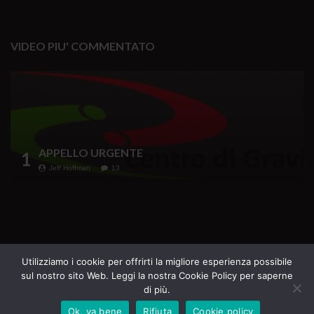
VIDEO PIU' COMMENTATO
APPELLO URGENTE
1
Jeff Hoffman
13
Testata Giornalistica iscritta al Registro della
Utilizziamo i cookie per offrirti la migliore esperienza possibile
sul nostro sito Web. Leggi la nostra Cookie Policy per saperne
Stampa del Tribunale di Roma n. 69 del 16.07.2020
di più.
Direttore Responsabile Margherita Furlan
Ok, va bene
Rifiuta
Cookie policy
Tutti i diritti riservati - La Casa del Sole Edizioni