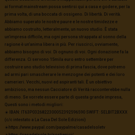
ai format mainstream possa sentirsi qui a casa e godere, per la
prima volta, di una boccata di ossigeno. Di libertà. Di verità.
Abbiamo superato le nostre paure e le nostre timidezze e
abbiamo costruito, letteralmente, un nuovo studio. È stata
un’impresa difficile, ma ogni persona strappata al sonno della
ragione è un’anima libera in più. Per riuscirci, ovviamente,
abbiamo bisogno di voi. Di ognuno di voi. Ogni donazione fa la
differenza. Ci servono 15mila euro entro settembre per
costruire uno studio televisivo di prima fascia, dove potremo
ad armi pari smascherare le menzogne dei potenti e dei loro
camerieri. Vecchi, nuovi ed aspiranti tali. È un obiettivo
ambizioso, ma nessun Cacciatore di Verità racconterebbe nulla
di meno. Se vorrete essere parte di questa grande impresa,
Questi sono i metodi migliori:
☀️ IBAN: IT63P0326822300052392596590 SWIFT: SELBIT2BXXX
(c/c intestato a La Casa Del Sole Edizioni)
☀️https://www.paypal.com/paypalme/casadelsoletv
☀️https://casadelsole.tv/sostienici/