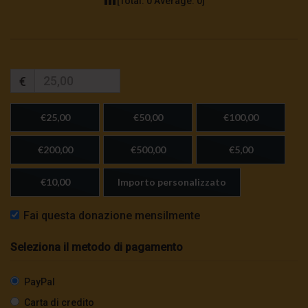
[Total:
0
Average:
0
]
€
€25,00
€50,00
€100,00
€200,00
€500,00
€5,00
€10,00
Importo personalizzato
Fai questa donazione mensilmente
Seleziona il metodo di pagamento
PayPal
Carta di credito