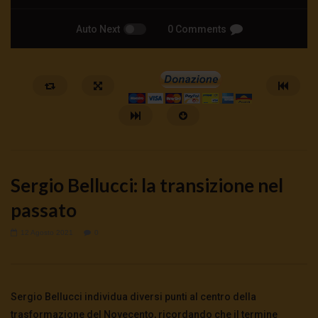
Auto Next
0 Comments
Sergio Bellucci: la transizione nel
passato
12 Agosto 2021
0
Watch Later
🔴NUCLEARE LA RINASCITA | TG
ID Wallet: cosa cambia 
06.08.26
vite? | Martucci Fusillo 
Sergio Bellucci individua diversi punti al centro della
6 Agosto 2026
- LUD:
6 Agosto 2026
4 Agosto 2026
- LUD:
3 Agost
0
145
0
0
0
175
0
0
trasformazione del Novecento, ricordando che il termine