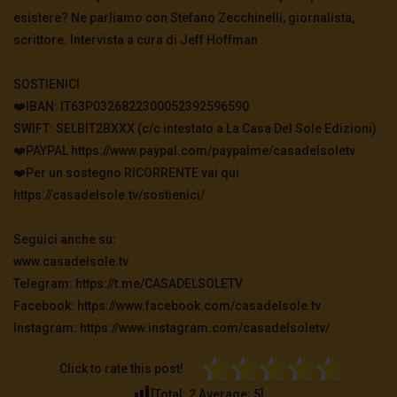
esistere? Ne parliamo con Stefano Zecchinelli, giornalista,
scrittore. Intervista a cura di Jeff Hoffman
SOSTIENICI
❤️IBAN: IT63P0326822300052392596590
SWIFT: SELBIT2BXXX (c/c intestato a La Casa Del Sole Edizioni)
❤️PAYPAL https://www.paypal.com/paypalme/casadelsoletv
❤️Per un sostegno RICORRENTE vai qui
https://casadelsole.tv/sostienici/
Seguici anche su:
www.casadelsole.tv
Telegram: https://t.me/CASADELSOLETV
Facebook: https://www.facebook.com/casadelsole.tv
Instagram: https://www.instagram.com/casadelsoletv/
Click to rate this post!
[Total:
2
Average:
5
]