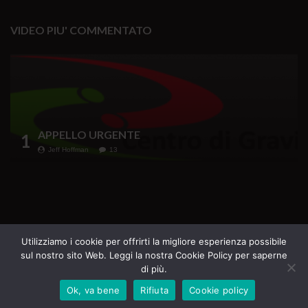
VIDEO PIU' COMMENTATO
APPELLO URGENTE
1
Jeff Hoffman
13
Testata Giornalistica iscritta al Registro della
Utilizziamo i cookie per offrirti la migliore esperienza possibile
sul nostro sito Web. Leggi la nostra Cookie Policy per saperne
Stampa del Tribunale di Roma n. 69 del 16.07.2020
di più.
Direttore Responsabile Margherita Furlan
Ok, va bene
Rifiuta
Cookie policy
Tutti i diritti riservati - La Casa del Sole Edizioni