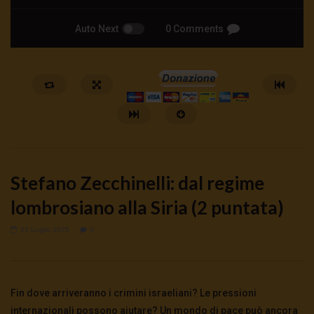
Auto Next
0 Comments
Stefano Zecchinelli: dal regime
lombrosiano alla Siria (2 puntata)
23 Luglio 2025
0
Watch Later
Cinema, mito e potere: come ci
Putrino: coscienti o sch
preparano alla guerra
5 Agosto 2026
- LUD:
4 Agost
Fin dove arriveranno i crimini israeliani? Le pressioni
0
132
0
0
5 Agosto 2026
- LUD:
4 Agosto 2026
0
121
0
0
internazionali possono aiutare? Un mondo di pace può ancora