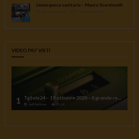
L’emergenza sanitaria – Mauro Scardovelli
Gennaro Gargiulo
17 Novembre 2020
VIDEO PIU' VISTI
TgSole24 – 19 ottobre 2020 – Il grande reset
1
Jeff Hoffman
78.1K