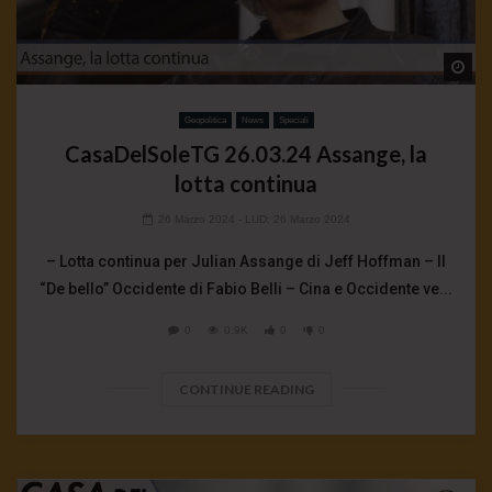
Wa
Geopolitica
News
Speciali
CasaDelSoleTG 26.03.24 Assange, la
lotta continua
26 Marzo 2024
- LUD:
26 Marzo 2024
– Lotta continua per Julian Assange di Jeff Hoffman – Il
“De bello” Occidente di Fabio Belli – Cina e Occidente ve...
0
0.9K
0
0
CONTINUE READING