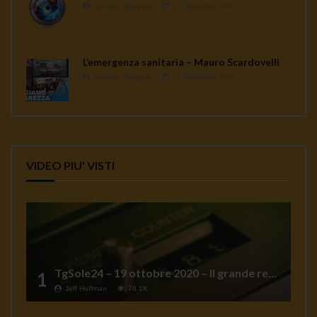
Gennaro Gargiulo
17 Novembre 2020
L’emergenza sanitaria – Mauro Scardovelli
Gennaro Gargiulo
17 Novembre 2020
VIDEO PIU' VISTI
TgSole24 – 19 ottobre 2020 – Il grande reset
1
Jeff Hoffman
78.1K