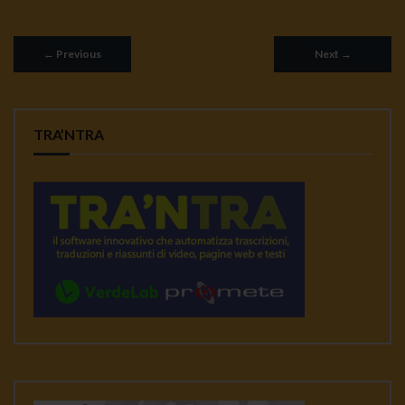
←
Previous
Next
→
TRA’NTRA