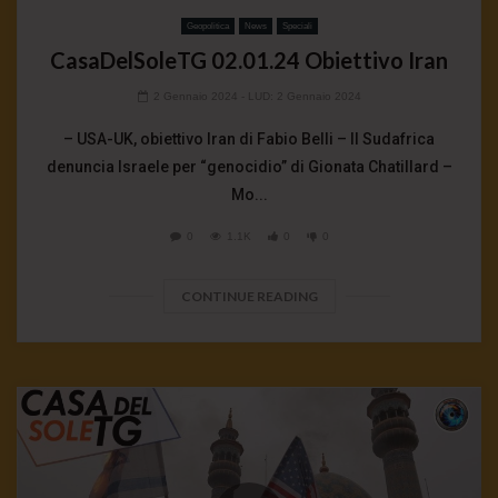
Geopolitica
News
Speciali
CasaDelSoleTG 02.01.24 Obiettivo Iran
2 Gennaio 2024
- LUD:
2 Gennaio 2024
– USA-UK, obiettivo Iran di Fabio Belli – Il Sudafrica
denuncia Israele per “genocidio” di Gionata Chatillard –
Mo...
0
1.1K
0
0
CONTINUE READING