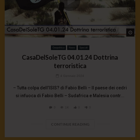
Wa
Geopolitica
News
Speciali
CasaDelSoleTG 04.01.24 Dottrina
terroristica
4 Gennaio 2024
– Tutta colpa dell’ISIS? di Fabio Belli – Il paese dei cedri
si infuoca di Fabio Belli – Sudafrica e Malesia contr...
0
1K
0
0
CONTINUE READING