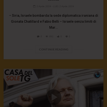
2 Aprile 2024
- LUD:
2 Aprile 2024
– Siria, Israele bombarda la sede diplomatica iraniana di
Gionata Chatillard e Fabio Belli – Israele senza limiti di
Mar...
0
891
0
0
CONTINUE READING