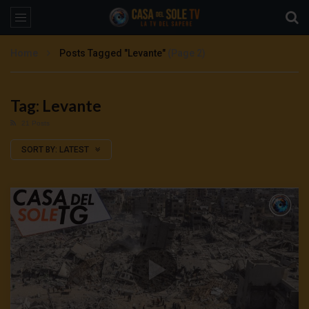
Home
Posts Tagged "Levante"
(Page 2)
Tag: Levante
21 Posts
SORT BY:
LATEST