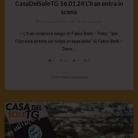
CasaDelSoleTG 16.01.24 L’Iran entra in
scena
16 Gennaio 2024
- LUD:
16 Gennaio 2024
– L’Iran colpisce lungo di Fabio Belli – Putin: “per
l’Ucraina presto un colpo irreparabile” di Fabio Belli –
Davo...
0
1K
0
0
CONTINUE READING