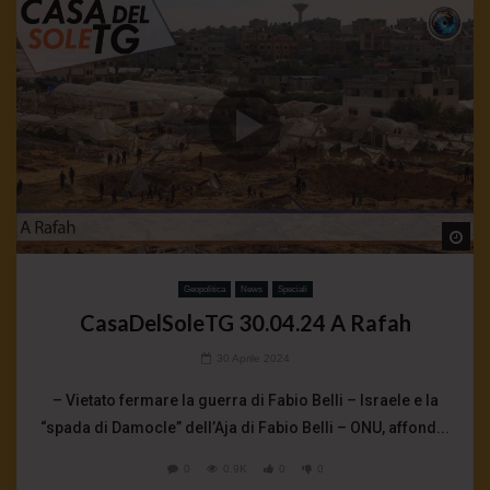
Wa
Geopolitica
News
Speciali
CasaDelSoleTG 30.04.24 A Rafah
30 Aprile 2024
– Vietato fermare la guerra di Fabio Belli – Israele e la
“spada di Damocle” dell’Aja di Fabio Belli – ONU, affond...
0
0.9K
0
0