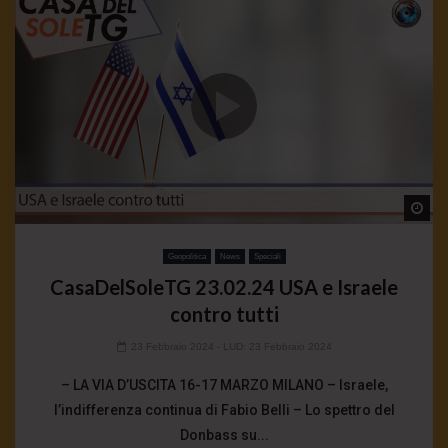
Wa
Geopolitica
News
Speciali
CasaDelSoleTG 23.02.24 USA e Israele
contro tutti
23 Febbraio 2024
- LUD:
23 Febbraio 2024
– LA VIA D’USCITA 16-17 MARZO MILANO – Israele,
l’indifferenza continua di Fabio Belli – Lo spettro del
Donbass su...