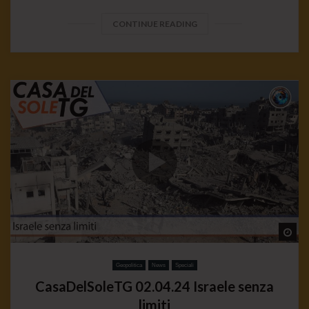
CONTINUE READING
Wa
Geopolitica
News
Speciali
CasaDelSoleTG 02.04.24 Israele senza
limiti