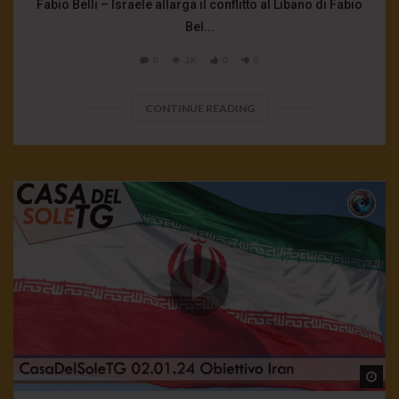
Fabio Belli – Israele allarga il conflitto al Libano di Fabio
Bel...
0
1K
0
0
CONTINUE READING
Wa