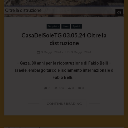
Wa
Geopolitica
News
Speciali
CasaDelSoleTG 03.05.24 Oltre la
distruzione
3 Maggio 2024
- LUD:
3 Maggio 2024
– Gaza, 80 anni per la ricostruzione di Fabio Belli –
Israele, embargo turco e isolamento internazionale di
Fabio Belli...
0
806
0
0
CONTINUE READING