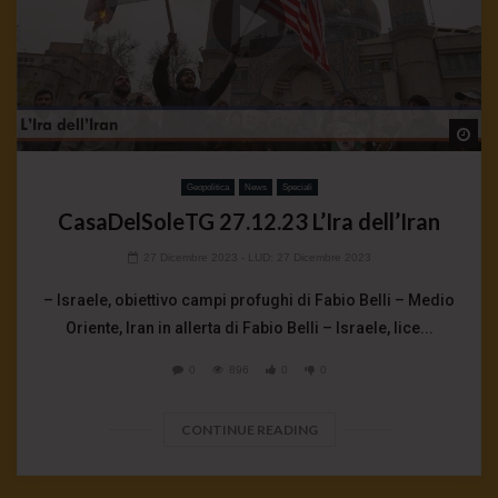
Wa
Geopolitica
News
Speciali
CasaDelSoleTG 27.12.23 L’Ira dell’Iran
27 Dicembre 2023
- LUD:
27 Dicembre 2023
– Israele, obiettivo campi profughi di Fabio Belli – Medio
Oriente, Iran in allerta di Fabio Belli – Israele, lice...
0
896
0
0
CONTINUE READING