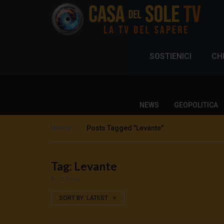
SOSTIENICI
CH
NEWS
GEOPOLITICA
Home
Posts Tagged "Levante"
Tag: Levante
21 Posts
SORT BY:
LATEST