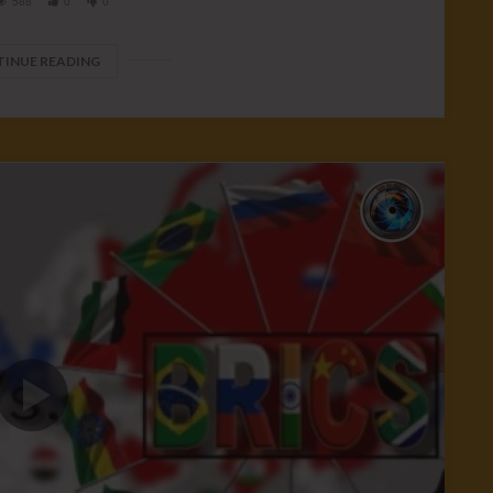
588
0
0
INUE READING