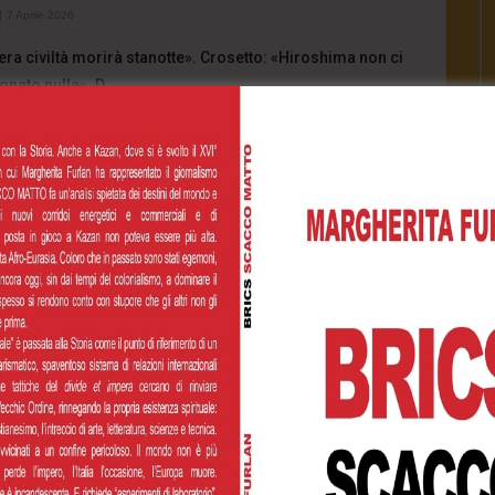
7 Aprile 2026
ra civiltà morirà stanotte». Crosetto: «Hiroshima non ci
gnato nulla». D...
415
0
0
INUE READING