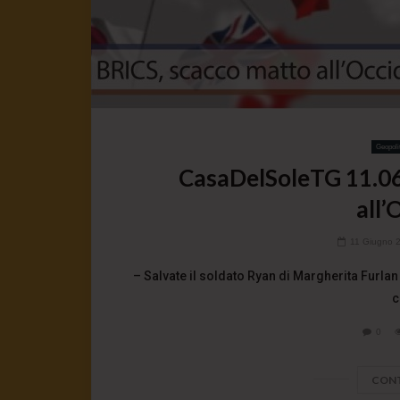
Geopoli
CasaDelSoleTG 11.06
all’
11 Giugno 
– Salvate il soldato Ryan di Margherita Furlan
c
0
CONT