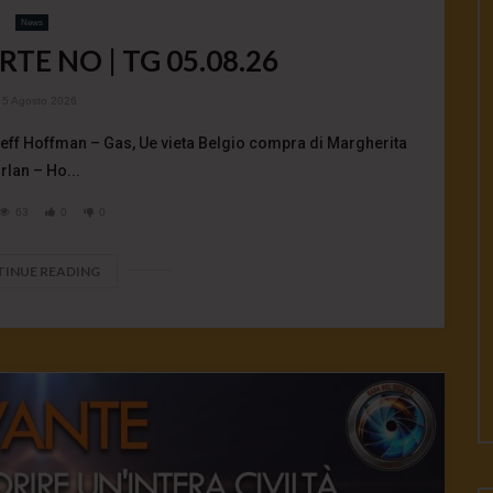
News
RTE NO | TG 05.08.26
5 Agosto 2026
Jeff Hoffman – Gas, Ue vieta Belgio compra di Margherita
rlan – Ho...
63
0
0
INUE READING