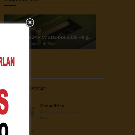
TgSole24 – 19 ottobre 2020 – Il grande reset
1
Jeff Hoffman
78.1K
VIDEO PIU' VOTATI
Geopolitica
Redazione Casa del Sole TV
1K