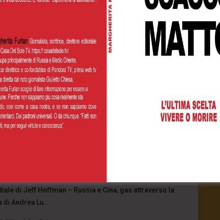
Watch L
News
Speciali
25 – Luce in fondo tunnel
2025
- LUD:
4 Settembre 2025
ale di Jeff Hoffman – Russia e Cina, gas attraverso la
a di Andrea Lu...