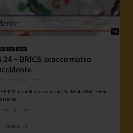
Watch L
tica
News
Speciali
.24 – BRICS, scacco matto
Occidente
2024
- LUD:
11 Giugno 2024
 – BRICS: de-dollarizzazione in atto di Fabio Belli – Mai
osì tante...
0.9K
0
0
INUE READING