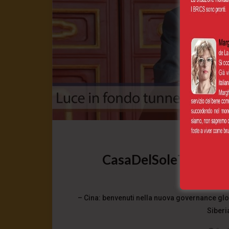
CasaDelSoleTG 03.09.
3 Settembre 
– Cina: benvenuti nella nuova governance glob
Siberi