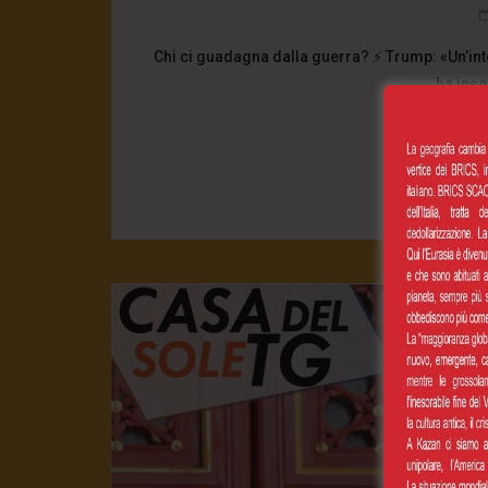
Chi ci guadagna dalla guerra? ⚡ Trump: «Un’inte
ha inse
0
CONT