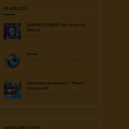
PLAYLISTS
ASSANGE LIBERO per la nostra
libertà
Gennaro Gargiulo
1 Febbraio 2021
News
Gennaro Gargiulo
17 Novembre 2020
L’emergenza sanitaria – Mauro
ater
Scardovelli
Gennaro Gargiulo
17 Novembre 2020
VIDEO PIU' VISTI