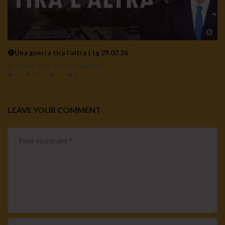
Wa
🔴Una guerra tira l’altra | tg 29.07.26
29 Luglio 2026
- LUD:
29 Luglio 2026
0
334
0
0
LEAVE YOUR COMMENT