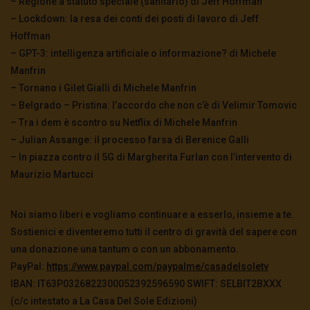
– Regione a statuto speciale (sanitario) di Jeff Hoffman
– Lockdown: la resa dei conti dei posti di lavoro di Jeff
Hoffman
– GPT-3: intelligenza artificiale o informazione? di Michele
Manfrin
– Tornano i Gilet Gialli di Michele Manfrin
– Belgrado – Pristina: l’accordo che non c’è di Velimir Tomovic
– Tra i dem è scontro su Netflix di Michele Manfrin
– Julian Assange: il processo farsa di Berenice Galli
– In piazza contro il 5G di Margherita Furlan con l’intervento di
Maurizio Martucci
Noi siamo liberi e vogliamo continuare a esserlo, insieme a te.
Sostienici e diventeremo tutti il centro di gravità del sapere con
una donazione una tantum o con un abbonamento.
PayPal:
https://www.paypal.com/
paypalme/casadelsoletv
IBAN: IT63P0326822300052392596590 SWIFT: SELBIT2BXXX
(c/c intestato a La Casa Del Sole Edizioni)