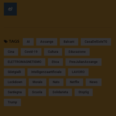
TAGS
AI
Assange
Balcani
CasaDelSoleTG
Cina
Covid-19
Cultura
Educazione
ELETTROMAGNETISMO
Etica
FreeJulianAssange
Giletgialli
Intelligenzaartificiale
LAVORO
Lockdown
Morale
Nato
Netflix
News
Sardegna
Scuola
Solidarieta
Stop5g
Trump