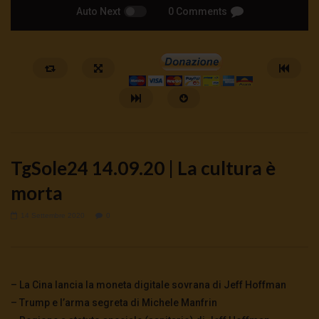
Auto Next
0 Comments
TgSole24 14.09.20 | La cultura è
morta
14 Settembre 2020
0
Watch Later
🔴DRONI SI SCORTE NO | TG 05.08.26
🔴La borsa o la guerra | 
5 Agosto 2026
4 Agosto 2026
- LUD:
4 Agost
0
31
0
0
0
265
0
0
– La Cina lancia la moneta digitale sovrana di Jeff Hoffman
– Trump e l’arma segreta di Michele Manfrin