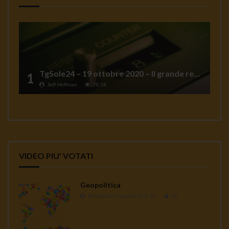
TgSole24 – 19 ottobre 2020 – Il grande reset
1
Jeff Hoffman
78.1K
VIDEO PIU' VOTATI
Geopolitica
Redazione Casa del Sole TV
1K