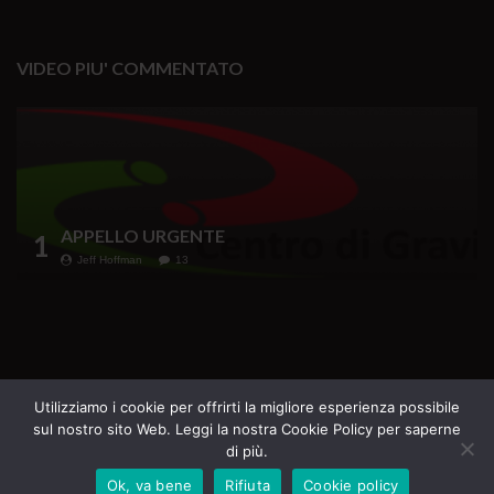
VIDEO PIU' COMMENTATO
APPELLO URGENTE
1
Jeff Hoffman
13
Testata Giornalistica iscritta al Registro della
Utilizziamo i cookie per offrirti la migliore esperienza possibile
sul nostro sito Web. Leggi la nostra Cookie Policy per saperne
Stampa del Tribunale di Roma n. 69 del 16.07.2020
di più.
Direttore Responsabile Margherita Furlan
Ok, va bene
Rifiuta
Cookie policy
Tutti i diritti riservati - La Casa del Sole Edizioni