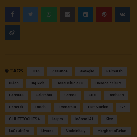
TAGS
Iran
Assange
Bavaglio
Belmarsh
Biden
BigTech
CasaDelSoleTG
CasadelsoleTV
Censura
Colombia
Crimea
Crisi
Donbass
Donetsk
Draghi
Economia
EuroMaidan
G7
GIULIETTOCHIESA
Ioapro
IoSono141
Kiev
LaSoufrière
Livorno
MadeinItaly
MargheritaFurlan