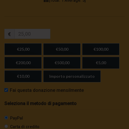
[Total:
1
Average:
5
]
€
€25,00
€50,00
€100,00
€200,00
€500,00
€5,00
€10,00
Importo personalizzato
Fai questa donazione mensilmente
Seleziona il metodo di pagamento
PayPal
Carta di credito