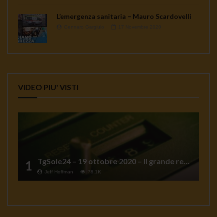
L’emergenza sanitaria – Mauro Scardovelli
Gennaro Gargiulo
17 Novembre 2020
VIDEO PIU' VISTI
TgSole24 – 19 ottobre 2020 – Il grande reset
1
Jeff Hoffman
78.1K