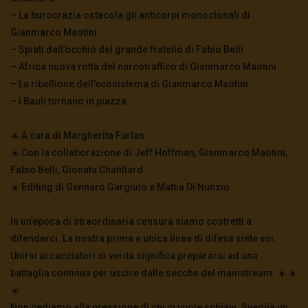
– La burocrazia ostacola gli anticorpi monoclonali di
Gianmarco Maotini
– Spiati dall’occhio del grande fratello di Fabio Belli
– Africa nuova rotta del narcotraffico di Gianmarco Maotini
– La ribellione dell’ecosistema di Gianmarco Maotini
– I Bauli tornano in piazza
☀️ A cura di Margherita Furlan
☀️ Con la collaborazione di Jeff Hoffman, Gianmarco Maotini,
Fabio Belli, Gionata Chatillard
☀️ Editing di Gennaro Gargiulo e Mattia Di Nunzio
In un’epoca di straordinaria censura siamo costretti a
difenderci. La nostra prima e unica linea di difesa siete voi.
Unirsi ai cacciatori di verità significa prepararsi ad una
battaglia continua per uscire dalle secche del mainstream. ☀️ ☀️
☀️
Non cediamo alla pressione di chi ci vuole schiavi. Sveglia un