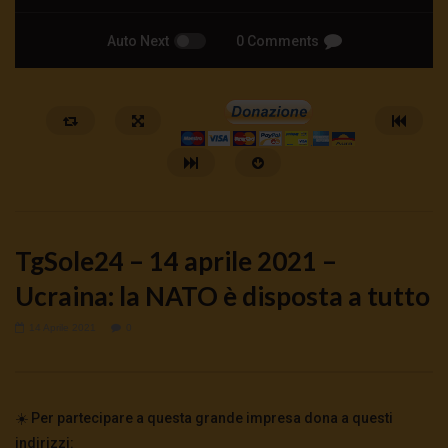
Auto Next
0 Comments
TgSole24 – 14 aprile 2021 –
Ucraina: la NATO è disposta a tutto
14 Aprile 2021
0
Watch Later
🔴DRONI SI SCORTE NO | TG 05.08.26
🔴La borsa o la guerra | 
5 Agosto 2026
4 Agosto 2026
- LUD:
4 Agost
☀️ Per partecipare a questa grande impresa dona a questi
0
93
0
0
0
319
0
0
indirizzi: