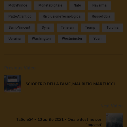
MobyPrince
MonetaDigitale
Nato
Navarma
PattoAtlantico
RivoluzioneTecnologica
Russofobia
Saint-Vincent
Syria
Teheran
Trump
Turchia
Ucraina
Washington
Westminster
Yuan
Previous Video
SCIOPERO DELLA FAME, MAURIZIO MARTUCCI
Next Video
TgSole24 – 13 aprile 2021 – Quale destino per
l’Impero?