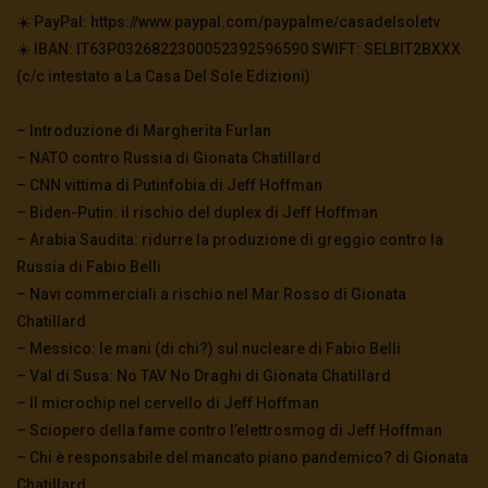
☀️ PayPal: https://www.paypal.com/paypalme/casadelsoletv
☀️ IBAN: IT63P0326822300052392596590 SWIFT: SELBIT2BXXX
(c/c intestato a La Casa Del Sole Edizioni)
– Introduzione di Margherita Furlan
– NATO contro Russia di Gionata Chatillard
– CNN vittima di Putinfobia di Jeff Hoffman
– Biden-Putin: il rischio del duplex di Jeff Hoffman
– Arabia Saudita: ridurre la produzione di greggio contro la
Russia di Fabio Belli
– Navi commerciali a rischio nel Mar Rosso di Gionata
Chatillard
– Messico: le mani (di chi?) sul nucleare di Fabio Belli
– Val di Susa: No TAV No Draghi di Gionata Chatillard
– Il microchip nel cervello di Jeff Hoffman
– Sciopero della fame contro l’elettrosmog di Jeff Hoffman
– Chi è responsabile del mancato piano pandemico? di Gionata
Chatillard