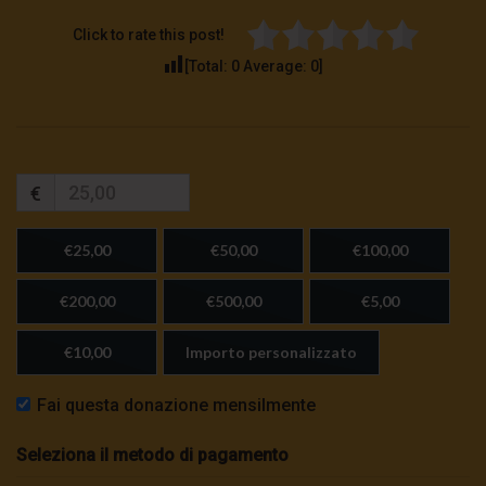
Click to rate this post!
[Total:
0
Average:
0
]
€
€25,00
€50,00
€100,00
€200,00
€500,00
€5,00
€10,00
Importo personalizzato
Fai questa donazione mensilmente
Seleziona il metodo di pagamento