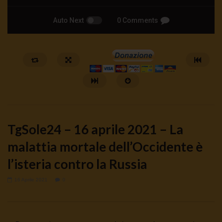
Auto Next
0 Comments
TgSole24 – 16 aprile 2021 – La
malattia mortale dell’Occidente è
l’isteria contro la Russia
Watch Later
16 Aprile 2021
0
🔴DRONI SI SCORTE NO | TG 05.08.26
🔴La borsa o la guerra | 
5 Agosto 2026
4 Agosto 2026
- LUD:
4 Agost
0
78
0
0
0
313
0
0