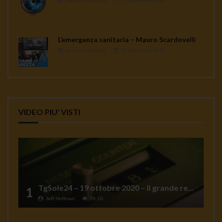
Gennaro Gargiulo
17 Novembre 2020
L’emergenza sanitaria – Mauro Scardovelli
Gennaro Gargiulo
17 Novembre 2020
VIDEO PIU' VISTI
TgSole24 – 19 ottobre 2020 – Il grande reset
1
Jeff Hoffman
78.1K