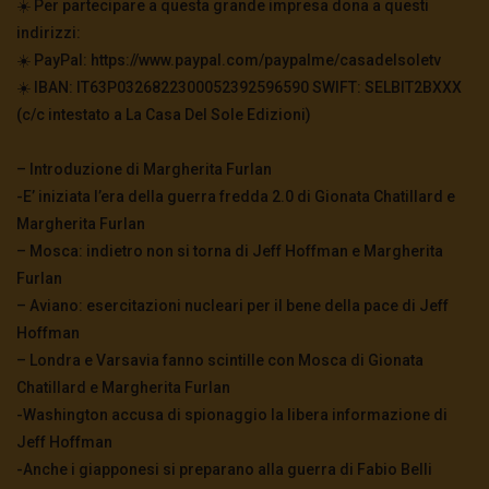
☀️ Per partecipare a questa grande impresa dona a questi
indirizzi:
☀️ PayPal: https://www.paypal.com/paypalme/casadelsoletv
☀️ IBAN: IT63P0326822300052392596590 SWIFT: SELBIT2BXXX
(c/c intestato a La Casa Del Sole Edizioni)
– Introduzione di Margherita Furlan
-E’ iniziata l’era della guerra fredda 2.0 di Gionata Chatillard e
Margherita Furlan
– Mosca: indietro non si torna di Jeff Hoffman e Margherita
Furlan
– Aviano: esercitazioni nucleari per il bene della pace di Jeff
Hoffman
– Londra e Varsavia fanno scintille con Mosca di Gionata
Chatillard e Margherita Furlan
-Washington accusa di spionaggio la libera informazione di
Jeff Hoffman
-Anche i giapponesi si preparano alla guerra di Fabio Belli