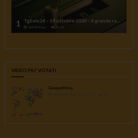
TgSole24 – 19 ottobre 2020 – Il grande reset
1
Jeff Hoffman
78.1K
VIDEO PIU' VOTATI
Geopolitica
Redazione Casa del Sole TV
1K