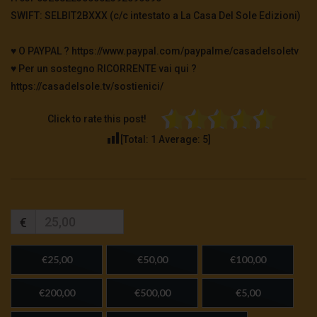
SWIFT: SELBIT2BXXX (c/c intestato a La Casa Del Sole Edizioni)
♥️ O PAYPAL ? https://www.paypal.com/paypalme/casadelsoletv
♥️ Per un sostegno RICORRENTE vai qui ?
https://casadelsole.tv/sostienici/
Click to rate this post!
[Total:
1
Average:
5
]
€
€25,00
€50,00
€100,00
€200,00
€500,00
€5,00