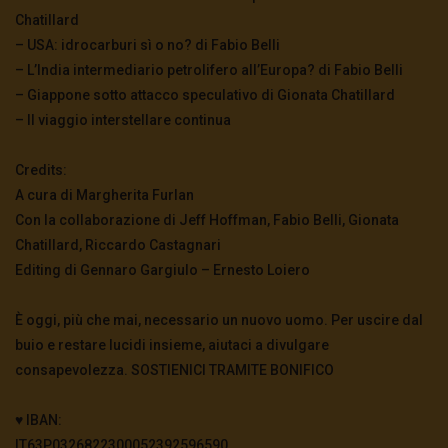
Chatillard
– USA: idrocarburi sì o no? di Fabio Belli
– L’India intermediario petrolifero all’Europa? di Fabio Belli
– Giappone sotto attacco speculativo di Gionata Chatillard
– Il viaggio interstellare continua
Credits:
A cura di Margherita Furlan
Con la collaborazione di Jeff Hoffman, Fabio Belli, Gionata
Chatillard, Riccardo Castagnari
Editing di Gennaro Gargiulo – Ernesto Loiero
È oggi, più che mai, necessario un nuovo uomo. Per uscire dal
buio e restare lucidi insieme, aiutaci a divulgare
consapevolezza. SOSTIENICI TRAMITE BONIFICO
♥️ IBAN:
IT63P0326822300052392596590