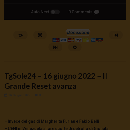
Auto Next
0 Comments
TgSole24 – 16 giugno 2022 – Il
Grande Reset avanza
16 Giugno 2022
0
Watch Later
🔴DRONI SI SCORTE NO | TG 05.08.26
🔴La borsa o la guerra | 
5 Agosto 2026
4 Agosto 2026
- LUD:
4 Agost
– Invece del gas di Margherita Furlan e Fabio Belli
0
67
0
0
0
310
0
0
– L’ENI in Venezuela a fare scorte di petrolio di Gionata