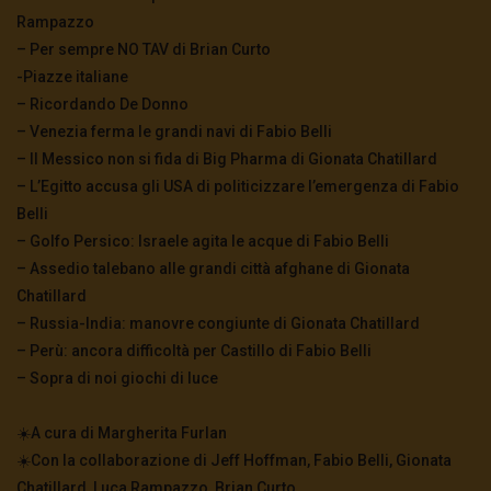
Rampazzo
– Per sempre NO TAV di Brian Curto
-Piazze italiane
– Ricordando De Donno
– Venezia ferma le grandi navi di Fabio Belli
– Il Messico non si fida di Big Pharma di Gionata Chatillard
– L’Egitto accusa gli USA di politicizzare l’emergenza di Fabio
Belli
– Golfo Persico: Israele agita le acque di Fabio Belli
– Assedio talebano alle grandi città afghane di Gionata
Chatillard
– Russia-India: manovre congiunte di Gionata Chatillard
– Perù: ancora difficoltà per Castillo di Fabio Belli
– Sopra di noi giochi di luce
☀️A cura di Margherita Furlan
☀️Con la collaborazione di Jeff Hoffman, Fabio Belli, Gionata
Chatillard, Luca Rampazzo, Brian Curto