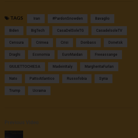
TAGS
Iran
#pardonSnowden
Bavaglio
Biden
BigTech
CasaDelSoleTG
CasadelsoleTV
Censura
Crimea
Crisi
Donbass
Donetsk
Draghi
Economia
EuroMaidan
Freeassange
GIULIETTOCHIESA
MadeinItaly
MargheritaFurlan
Nato
PattoAtlantico
Russofobia
Syria
Trump
Ucraina
Previous Video