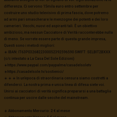
differenza. Ci servono 15mila euro entro settembre per
costruire uno studio televisivo di prima fascia, dove potremo
ad armi pari smascherare le menzogne dei potenti e dei loro
camerieri. Vecchi, nuovi ed aspiranti tali. È un obiettivo
ambizioso, ma nessun Cacciatore di Verità racconterebbe nulla
di meno. Se vorrete essere parte di questa grande impresa,
Questi sono i metodi migliori:
☀️ IBAN: IT63P0326822300052392596590 SWIFT: SELBIT2BXXX
(c/c intestato a La Casa Del Sole Edizioni)
☀️https://www.paypal.com/paypalme/casadelsoletv
☀️https://casadelsole.tv/sostienici/
☀️ ☀️ ☀️ In un’epoca di straordinaria censura siamo costretti a
difenderci. La nostra prima e unica linea di difesa siete voi.
Unirsi ai cacciatori di verità significa prepararsi a una battaglia
continua per uscire dalle secche del mainstream.
☀️ Abbonamento Mercurio: 2 € al mese