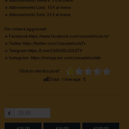
☀️ Abbonamento Venere: 5 € al mese
☀️ Abbonamento Luna: 10 € al mese
☀️ Abbonamento Sole: 25 € al mese
Per restare aggiornati:
☀️ Facebook https://www.facebook.com/casadelsole.tv/
☀️ Twitter https://twitter.com/CasadelsoleTv
☀️ Telegram https://t.me/CASADELSOLETV
☀️ Instagram: https://instagram.com/casadelsoletv
Click to rate this post!
[Total:
1
Average:
1
]
€
€25,00
€50,00
€100,00