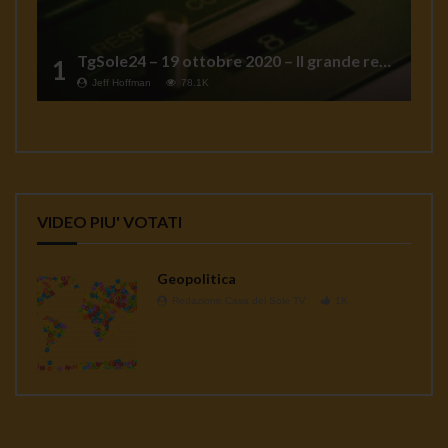
TgSole24 – 19 ottobre 2020 – Il grande reset
1
Jeff Hoffman
78.1K
VIDEO PIU' VOTATI
Geopolitica
Redazione Casa del Sole TV
1K