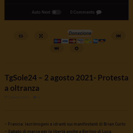
Auto Next
0 Comments
TgSole24 – 2 agosto 2021- Protesta
a oltranza
2 Agosto 2021
0
Watch Later
🔴NUCLEARE LA RINASCITA | TG
ID Wallet: cosa cambia 
06.08.26
vite? | Martucci Fusillo 
– Francia: lacrimogeni e idranti sui manifestanti di Brian Curto
6 Agosto 2026
- LUD:
6 Agosto 2026
4 Agosto 2026
- LUD:
3 Agost
0
183
0
0
0
180
0
0
– Sabato di marce per la libertà anche a Berlino di Luca