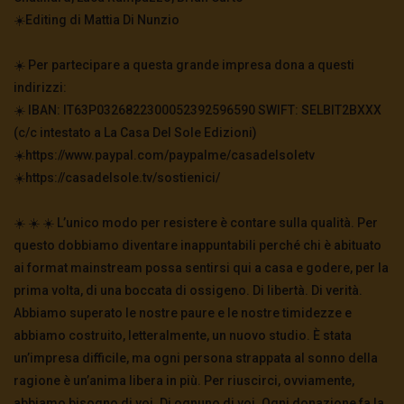
☀️Editing di Mattia Di Nunzio
☀️ Per partecipare a questa grande impresa dona a questi
indirizzi:
☀️ IBAN: IT63P0326822300052392596590 SWIFT: SELBIT2BXXX
(c/c intestato a La Casa Del Sole Edizioni)
☀️https://www.paypal.com/paypalme/casadelsoletv
☀️https://casadelsole.tv/sostienici/
☀️ ☀️ ☀️ L’unico modo per resistere è contare sulla qualità. Per
questo dobbiamo diventare inappuntabili perché chi è abituato
ai format mainstream possa sentirsi qui a casa e godere, per la
prima volta, di una boccata di ossigeno. Di libertà. Di verità.
Abbiamo superato le nostre paure e le nostre timidezze e
abbiamo costruito, letteralmente, un nuovo studio. È stata
un’impresa difficile, ma ogni persona strappata al sonno della
ragione è un’anima libera in più. Per riuscirci, ovviamente,
abbiamo bisogno di voi. Di ognuno di voi. Ogni donazione fa la