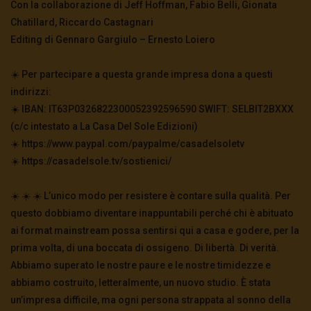
Con la collaborazione di Jeff Hoffman, Fabio Belli, Gionata
Chatillard, Riccardo Castagnari
Editing di Gennaro Gargiulo – Ernesto Loiero
☀️ Per partecipare a questa grande impresa dona a questi
indirizzi:
☀️ IBAN: IT63P0326822300052392596590 SWIFT: SELBIT2BXXX
(c/c intestato a La Casa Del Sole Edizioni)
☀️ https://www.paypal.com/paypalme/casadelsoletv
☀️ https://casadelsole.tv/sostienici/
☀️ ☀️ ☀️ L’unico modo per resistere è contare sulla qualità. Per
questo dobbiamo diventare inappuntabili perché chi è abituato
ai format mainstream possa sentirsi qui a casa e godere, per la
prima volta, di una boccata di ossigeno. Di libertà. Di verità.
Abbiamo superato le nostre paure e le nostre timidezze e
abbiamo costruito, letteralmente, un nuovo studio. È stata
un’impresa difficile, ma ogni persona strappata al sonno della