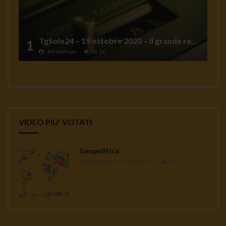
TgSole24 – 19 ottobre 2020 – Il grande reset
1
Jeff Hoffman
78.1K
VIDEO PIU' VOTATI
Geopolitica
Redazione Casa del Sole TV
1K