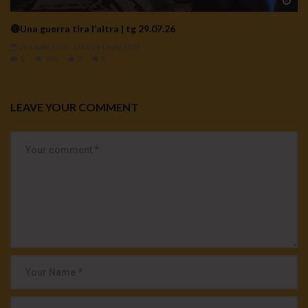
Wa
🔴Una guerra tira l’altra | tg 29.07.26
29 Luglio 2026
- LUD:
29 Luglio 2026
0
349
0
0
LEAVE YOUR COMMENT