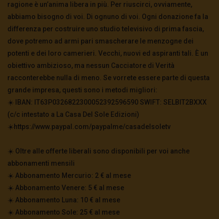
ragione è un’anima libera in più. Per riuscirci, ovviamente,
abbiamo bisogno di voi. Di ognuno di voi. Ogni donazione fa la
differenza per costruire uno studio televisivo di prima fascia,
dove potremo ad armi pari smascherare le menzogne dei
potenti e dei loro camerieri. Vecchi, nuovi ed aspiranti tali. È un
obiettivo ambizioso, ma nessun Cacciatore di Verità
racconterebbe nulla di meno. Se vorrete essere parte di questa
grande impresa, questi sono i metodi migliori:
☀️ IBAN: IT63P0326822300052392596590 SWIFT: SELBIT2BXXX
(c/c intestato a La Casa Del Sole Edizioni)
☀️https://www.paypal.com/paypalme/casadelsoletv
☀️ Oltre alle offerte liberali sono disponibili per voi anche
abbonamenti mensili
☀️ Abbonamento Mercurio: 2 € al mese
☀️ Abbonamento Venere: 5 € al mese
☀️ Abbonamento Luna: 10 € al mese
☀️ Abbonamento Sole: 25 € al mese