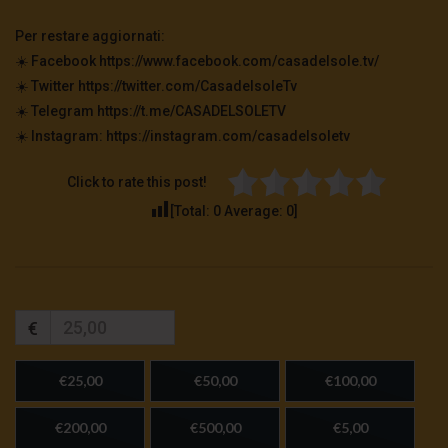
Per restare aggiornati:
☀️ Facebook https://www.facebook.com/casadelsole.tv/
☀️ Twitter https://twitter.com/CasadelsoleTv
☀️ Telegram https://t.me/CASADELSOLETV
☀️ Instagram: https://instagram.com/casadelsoletv
Click to rate this post!
[Total:
0
Average:
0
]
€
€25,00
€50,00
€100,00
€200,00
€500,00
€5,00