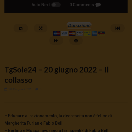
Auto Next
0 Comments
TgSole24 – 20 giugno 2022 – Il
collasso
20 Giugno 2022
0
Watch Later
🔴DRONI SI SCORTE NO | TG 05.08.26
🔴La borsa o la guerra | 
5 Agosto 2026
4 Agosto 2026
- LUD:
4 Agost
– Educare al razionamento, la decrescita non è felice di
0
64
0
0
0
301
0
0
Margherita Furlan e Fabio Belli
– Berlino e Mosca lavorano a fari spenti? di Fabio Belli