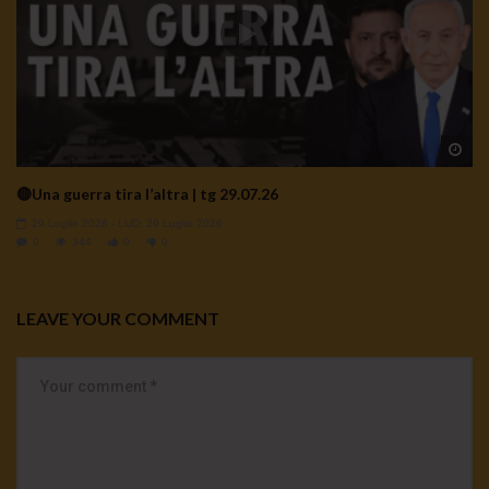
Wa
🔴Una guerra tira l’altra | tg 29.07.26
29 Luglio 2026
- LUD:
29 Luglio 2026
0
344
0
0
LEAVE YOUR COMMENT