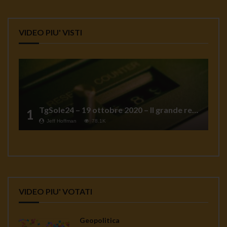
VIDEO PIU' VISTI
TgSole24 – 19 ottobre 2020 – Il grande reset
1
Jeff Hoffman
78.1K
VIDEO PIU' VOTATI
Geopolitica