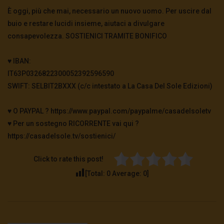
È oggi, più che mai, necessario un nuovo uomo. Per uscire dal
buio e restare lucidi insieme, aiutaci a divulgare
consapevolezza. SOSTIENICI TRAMITE BONIFICO
♥️ IBAN:
IT63P0326822300052392596590
SWIFT: SELBIT2BXXX (c/c intestato a La Casa Del Sole Edizioni)
♥️ O PAYPAL ? https://www.paypal.com/paypalme/casadelsoletv
♥️ Per un sostegno RICORRENTE vai qui ?
https://casadelsole.tv/sostienici/
Click to rate this post!
[Total:
0
Average:
0
]