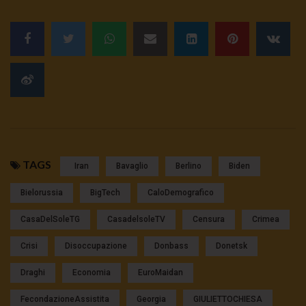
TAGS
Iran
Bavaglio
Berlino
Biden
Bielorussia
BigTech
CaloDemografico
CasaDelSoleTG
CasadelsoleTV
Censura
Crimea
Crisi
Disoccupazione
Donbass
Donetsk
Draghi
Economia
EuroMaidan
FecondazioneAssistita
Georgia
GIULIETTOCHIESA