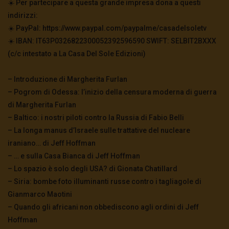
☀️ Per partecipare a questa grande impresa dona a questi
indirizzi:
☀️ PayPal: https://www.paypal.com/paypalme/casadelsoletv
☀️ IBAN: IT63P0326822300052392596590 SWIFT: SELBIT2BXXX
(c/c intestato a La Casa Del Sole Edizioni)
– Introduzione di Margherita Furlan
– Pogrom di Odessa: l’inizio della censura moderna di guerra
di Margherita Furlan
– Baltico: i nostri piloti contro la Russia di Fabio Belli
– La longa manus d’Israele sulle trattative del nucleare
iraniano… di Jeff Hoffman
– … e sulla Casa Bianca di Jeff Hoffman
– Lo spazio è solo degli USA? di Gionata Chatillard
– Siria: bombe foto illuminanti russe contro i tagliagole di
Gianmarco Maotini
– Quando gli africani non obbediscono agli ordini di Jeff
Hoffman