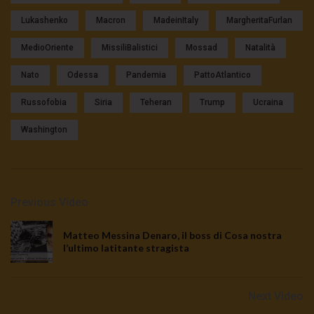
Lukashenko
Macron
MadeinItaly
MargheritaFurlan
MedioOriente
MissiliBalistici
Mossad
Natalità
Nato
Odessa
Pandemia
PattoAtlantico
Russofobia
Siria
Teheran
Trump
Ucraina
Washington
Previous Video
Matteo Messina Denaro, il boss di Cosa nostra
l’ultimo latitante stragista
Next Video