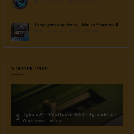
Gennaro Gargiulo
17 Novembre 2020
L’emergenza sanitaria – Mauro Scardovelli
Gennaro Gargiulo
17 Novembre 2020
VIDEO PIU' VISTI
TgSole24 – 19 ottobre 2020 – Il grande reset
1
Jeff Hoffman
78.1K