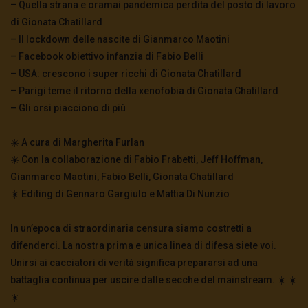
– Quella strana e oramai pandemica perdita del posto di lavoro
di Gionata Chatillard
– Il lockdown delle nascite di Gianmarco Maotini
– Facebook obiettivo infanzia di Fabio Belli
– USA: crescono i super ricchi di Gionata Chatillard
– Parigi teme il ritorno della xenofobia di Gionata Chatillard
– Gli orsi piacciono di più
☀️ A cura di Margherita Furlan
☀️ Con la collaborazione di Fabio Frabetti, Jeff Hoffman,
Gianmarco Maotini, Fabio Belli, Gionata Chatillard
☀️ Editing di Gennaro Gargiulo e Mattia Di Nunzio
In un’epoca di straordinaria censura siamo costretti a
difenderci. La nostra prima e unica linea di difesa siete voi.
Unirsi ai cacciatori di verità significa prepararsi ad una
battaglia continua per uscire dalle secche del mainstream. ☀️ ☀️
☀️