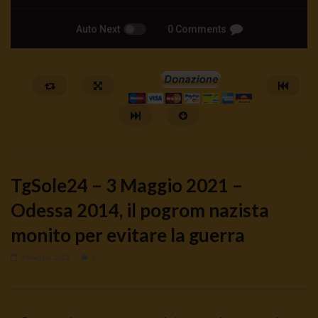
Auto Next
0 Comments
TgSole24 – 3 Maggio 2021 –
Odessa 2014, il pogrom nazista
monito per evitare la guerra
Watch Later
3 Maggio 2021
0
🔴DRONI SI SCORTE NO | TG 05.08.26
🔴La borsa o la guerra | 
5 Agosto 2026
4 Agosto 2026
- LUD:
4 Agost
0
88
0
0
0
318
0
0