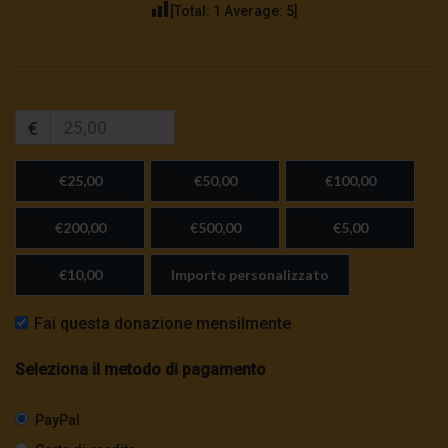
[Total:
1
Average:
5
]
€
€25,00
€50,00
€100,00
€200,00
€500,00
€5,00
€10,00
Importo personalizzato
Fai questa donazione mensilmente
Seleziona il metodo di pagamento
PayPal