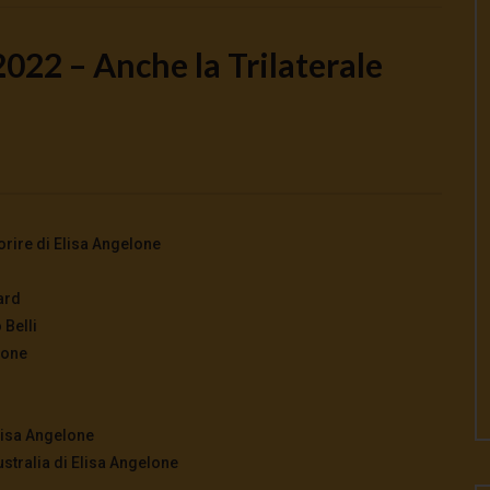
022 – Anche la Trilaterale
Watch Later
o la guerra | tg 04.08.26
🔴Ci siamo dentro | tg 03.08.26
026
- LUD:
4 Agosto 2026
3 Agosto 2026
- LUD:
3 Agosto 2026
0
0
0
319
0
0
orire di Elisa Angelone
ard
 Belli
lone
lisa Angelone
stralia di Elisa Angelone