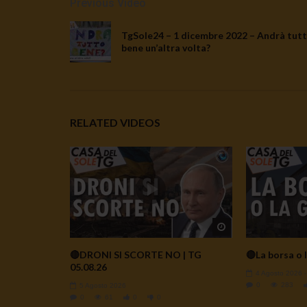
Previous Video
TgSole24 – 1 dicembre 2022 – Andrà tut
bene un’altra volta?
RELATED VIDEOS
Watch Later
🔴DRONI SI SCORTE NO | TG
🔴La borsa o l
05.08.26
4 Agosto 2026
0
283
5 Agosto 2026
0
61
0
0