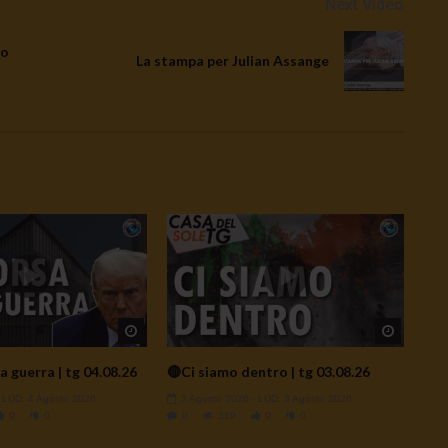
Next Video
to
La stampa per Julian Assange
Watch Later
Watch L
a guerra | tg 04.08.26
🔴Ci siamo dentro | tg 03.08.26
- LUD:
4 Agosto 2026
3 Agosto 2026
- LUD:
3 Agosto 2026
0
0
0
319
0
0