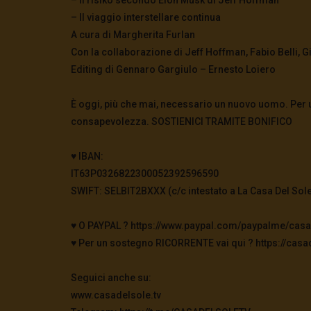
– Il viaggio interstellare continua
A cura di Margherita Furlan
Con la collaborazione di Jeff Hoffman, Fabio Belli, G
Editing di Gennaro Gargiulo – Ernesto Loiero
È oggi, più che mai, necessario un nuovo uomo. Per us
consapevolezza. SOSTIENICI TRAMITE BONIFICO
♥️ IBAN:
IT63P0326822300052392596590
SWIFT: SELBIT2BXXX (c/c intestato a La Casa Del Sole
♥️ O PAYPAL ? https://www.paypal.com/paypalme/casa
♥️ Per un sostegno RICORRENTE vai qui ? https://casad
Seguici anche su:
www.casadelsole.tv