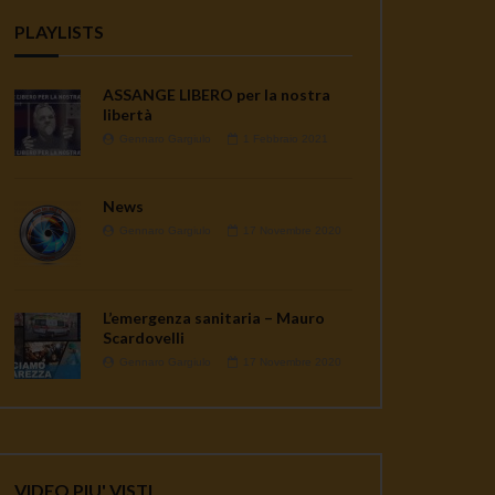
PLAYLISTS
ASSANGE LIBERO per la nostra
libertà
Gennaro Gargiulo
1 Febbraio 2021
News
Gennaro Gargiulo
17 Novembre 2020
L’emergenza sanitaria – Mauro
Scardovelli
Gennaro Gargiulo
17 Novembre 2020
VIDEO PIU' VISTI