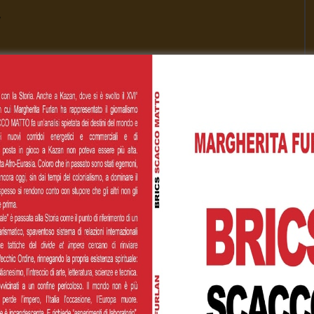
v
[Total:
0
Average:
0
]
00
€200,00
€500,00
 personalizzato