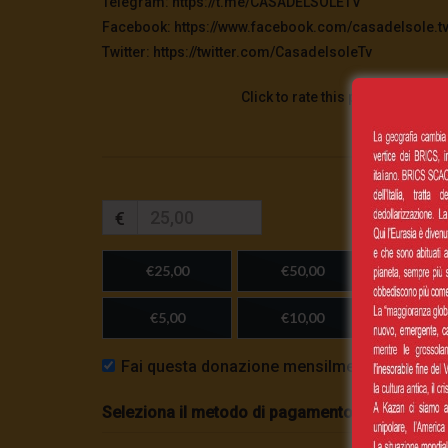
Telegram: https://t.me/CASADELSOLETV
Facebook: https://www.facebook.com/casadelsole.t
Twitter: https://twitter.com/CasadelsoleTv
Click to rate this post!
€
€25,00
€50,00
€100,
€5,00
€10,00
Importo
Fai questa donazione mensilmente
Seleziona il metodo di pagamento