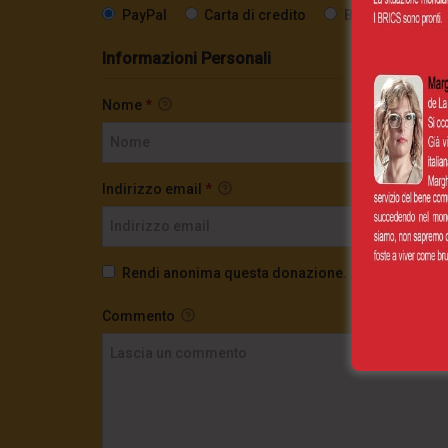
PayPal
Carta di credito
Bonifico SEPA
Informazioni Personali
Nome
*
Indirizzo email
*
Rendi anonima questa donazione.
Commento