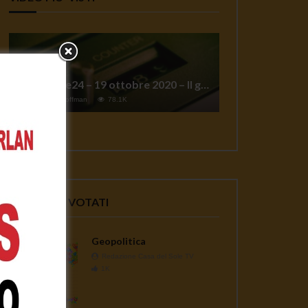
TgSole24 – 19 ottobre 2020 – Il grande reset
1
Jeff Hoffman
78.1K
VIDEO PIU' VOTATI
Geopolitica
Redazione Casa del Sole TV
1K