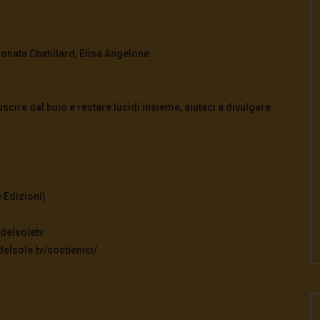
ionata Chatillard, Elisa Angelone
cire dal buio e restare lucidi insieme, aiutaci a divulgare
 Edizioni)
delsoletv
elsole.tv/sostienici/