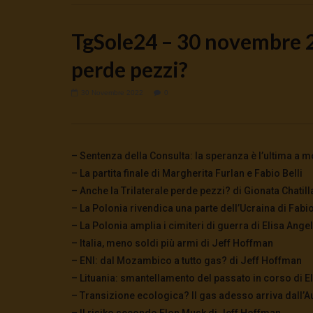
TgSole24 – 30 novembre 2
perde pezzi?
30 Novembre 2022
0
Watch Later
🔴DRONI SI SCORTE NO | TG 05.08.26
🔴La borsa 
5 Agosto 2026
4 Agosto 2
0
61
0
0
0
283
– Sentenza della Consulta: la speranza è l’ultima a m
– La partita finale di Margherita Furlan e Fabio Belli
– Anche la Trilaterale perde pezzi? di Gionata Chatill
– La Polonia rivendica una parte dell’Ucraina di Fabio
– La Polonia amplia i cimiteri di guerra di Elisa Ange
– Italia, meno soldi più armi di Jeff Hoffman
– ENI: dal Mozambico a tutto gas? di Jeff Hoffman
– Lituania: smantellamento del passato in corso di E
– Transizione ecologica? Il gas adesso arriva dall’Au
– Il risiko secondo Elon Musk di Jeff Hoffman