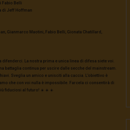
 Fabio Belli
a di Jeff Hoffman
an, Gianmarco Maotini, Fabio Belli, Gionata Chatillard,
 difenderci. La nostra prima e unica linea di difesa siete voi.
 una battaglia continua per uscire dalle secche del mainstream.
iavi. Sveglia un amico e unisciti alla caccia. L’obiettivo è
mo che con voi nulla è impossibile. Farcela ci consentirà di
fiduciosi al futuro! ☀️ ☀️ ☀️