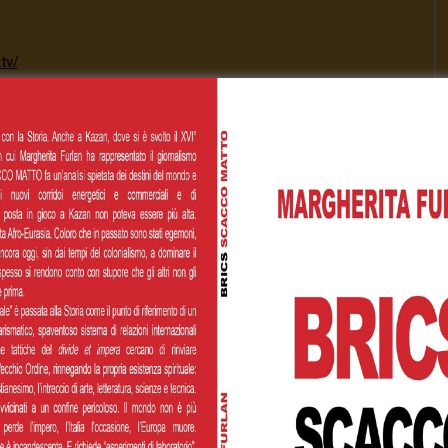
tv/
[Total:
0
Average:
0
]
00
€200,00
€500,00
 personalizzato