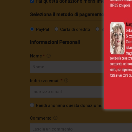
Fai questa donazione mensilmente
Seleziona il metodo di pagamento
PayPal
Carta di credito
Bonifico SEPA
Informazioni Personali
Nome
*
Indirizzo email
*
Rendi anonima questa donazione.
Commento