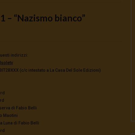
21 – “Nazismo bianco”
Watch Later
o la guerra | tg 04.08.26
🔴Ci siamo dentro | tg 03.08.26
esti indirizzi:
026
- LUD:
4 Agosto 2026
3 Agosto 2026
- LUD:
3 Agosto 2026
lsoletv
0
0
0
323
0
0
2BXXX (c/c intestato a La Casa Del Sole Edizioni)
ard
ard
serva di Fabio Belli
o Maotini
 Luna di Fabio Belli
ard