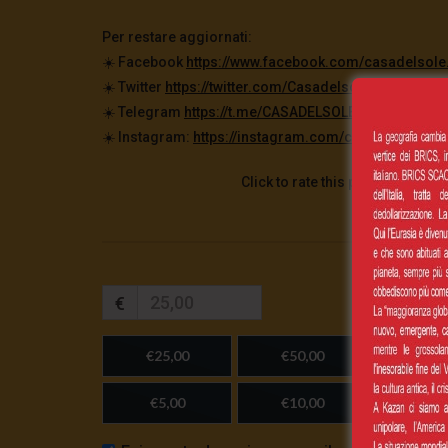
Per restare aggiornati:
☀️ Facebook
https://www.facebook.com/casadelsole.
☀️ Twitter
https://twitter.com/CasadelsoleTv
☀️ Telegram
https://t.me/CASADELSOLETV
☀️ Instagram:
https://instagram.com/casadelsoletv
Click to rate this post!
€
€25,00
€50,00
€100,
€5,00
€10,00
Importo