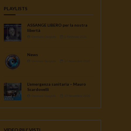
PLAYLISTS
ASSANGE LIBERO per la nostra
libertà
Gennaro Gargiulo
1 Febbraio 2021
News
Gennaro Gargiulo
17 Novembre 2020
L’emergenza sanitaria – Mauro
Scardovelli
Gennaro Gargiulo
17 Novembre 2020
VIDEO PIU' VISTI