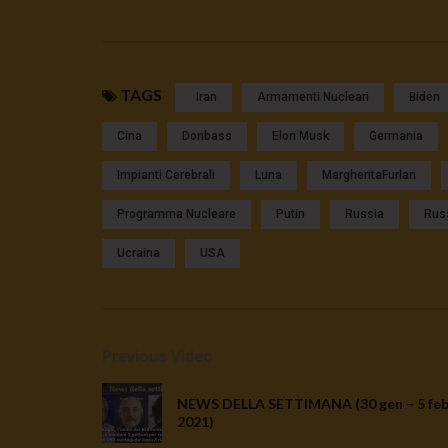
TAGS
Iran
Armamenti Nucleari
Biden
Cina
Donbass
Elon Musk
Germania
Impianti Cerebrali
Luna
MargheritaFurlan
Programma Nucleare
Putin
Russia
Rus
Ucraina
USA
Previous Video
NEWS DELLA SETTIMANA (30 gen – 5 fe
2021)