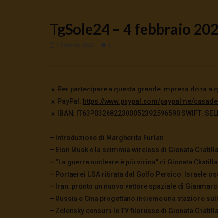
TgSole24 – 4 febbraio 20
4 Febbraio 2021
1
Watch Later
🔴DRONI SI SCORTE NO | TG 05.08.26
🔴La borsa 
☀️ Per partecipare a questa grande impresa dona a qu
5 Agosto 2026
4 Agosto 2
☀️ PayPal:
https://www.paypal.com/paypalme/casade
0
66
0
0
0
307
☀️ IBAN: IT63P0326822300052392596590 SWIFT: SELBIT
– Introduzione di Margherita Furlan
– Elon Musk e la scimmia wireless di Gionata Chatill
– “La guerra nucleare è più vicina” di Gionata Chatill
– Portaerei USA ritirata dal Golfo Persico. Israele os
– Iran: pronto un nuovo vettore spaziale di Gianmarc
– Russia e Cina progettano insieme una stazione sulla
– Zelensky censura le TV filorusse di Gionata Chatill