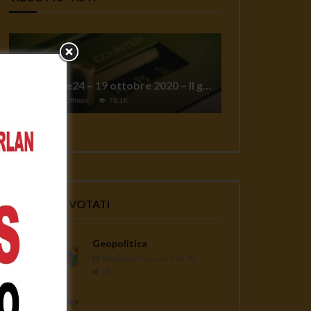
TgSole24 – 19 ottobre 2020 – Il grande reset
1
Jeff Hoffman
78.1K
VIDEO PIU' VOTATI
Geopolitica
Redazione Casa del Sole TV
1K