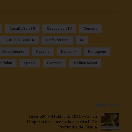
CasaDelSoleTG
CasadelsoleTV
Censura
GIULIETTOCHIESA
Golfo Persico
IA
MedioOriente
Navalny
Neuralink
Pentagono
sofobia
Spazio
Svizzera
Traffico Minori
Next Video
TgSole24 – 3 febbraio 2021 – Arriva
b
l’Imperatore Lucertola e recita il De
Profundis dell’Italia