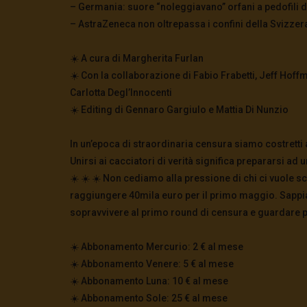
– Germania: suore “noleggiavano” orfani a pedofili di
– AstraZeneca non oltrepassa i confini della Svizzer
☀️ A cura di Margherita Furlan
☀️ Con la collaborazione di Fabio Frabetti, Jeff Hoffm
Carlotta Degl’Innocenti
☀️ Editing di Gennaro Gargiulo e Mattia Di Nunzio
In un’epoca di straordinaria censura siamo costretti a
Unirsi ai cacciatori di verità significa prepararsi ad
☀️ ☀️ ☀️ Non cediamo alla pressione di chi ci vuole sch
raggiungere 40mila euro per il primo maggio. Sappia
sopravvivere al primo round di censura e guardare più 
☀️ Abbonamento Mercurio: 2 € al mese
☀️ Abbonamento Venere: 5 € al mese
☀️ Abbonamento Luna: 10 € al mese
☀️ Abbonamento Sole: 25 € al mese