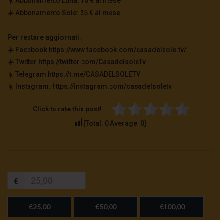
☀️ Abbonamento Luna: 10 € al mese
☀️ Abbonamento Sole: 25 € al mese
Per restare aggiornati:
☀️ Facebook https://www.facebook.com/casadelsole.tv/
☀️ Twitter https://twitter.com/CasadelsoleTv
☀️ Telegram https://t.me/CASADELSOLETV
☀️ Instagram: https://instagram.com/casadelsoletv
Click to rate this post!
[Total:
0
Average:
0
]
€
€25,00
€50,00
€100,00