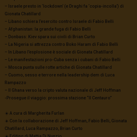
– Israele presto in ‘lockdown’ (e Draghi fa ‘copia-incolla’) di
Gionata Chatillard
– Libano schiera l’esercito contro Israele di Fabio Belli
– Afghanistan: la grande fuga di Fabio Belli
– Donbass: Kiev spara sui civili di Brian Curto
– La Nigeria si attrezza contro Boko Haram di Fabio Belli
– In Libano l’esplosione è sociale di Gionata Chatillard
– Le manifestazioni pro-Cuba senza i cubani di Fabio Belli
– Mosca punta sulle rotte artiche di Gionata Chatillard
– Cuomo, sesso e terrore nella leadership dem di Luca
Rampazzo
– Il Ghana verso la cripto valuta nazionale di Jeff Hoffman
-Prosegue il viaggio: prossima stazione “Il Centauro”
☀️ A cura di Margherita Furlan
☀️ Con la collaborazione di Jeff Hoffman, Fabio Belli, Gionata
Chatillard, Luca Rampazzo, Brian Curto
☀️ Editing di Mattia Di Nunzio