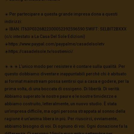
☀️ Per partecipare a questa grande impresa dona a questi
indirizzi:
☀️ IBAN: IT63P0326822300052392596590 SWIFT: SELBIT2BXXX
(c/c intestato a La Casa Del Sole Edizioni)
☀️https://www.paypal.com/paypalme/casadelsoletv
☀️https://casadelsole.tv/sostienici/
☀️ ☀️ ☀️ L’unico modo per resistere è contare sulla qualità. Per
questo dobbiamo diventare inappuntabili perché chi è abituato
ai format mainstream possa sentirsi qui a casa e godere, per la
prima volta, di una boccata di ossigeno. Di libertà. Di verità.
Abbiamo superato le nostre paure e le nostre timidezze e
abbiamo costruito, letteralmente, un nuovo studio. È stata
un’impresa difficile, ma ogni persona strappata al sonno della
ragione è un’anima libera in più. Per riuscirci, ovviamente,
abbiamo bisogno di voi. Di ognuno di voi. Ogni donazione fa la
differenza. Ci servono 15mila euro entro settembre per