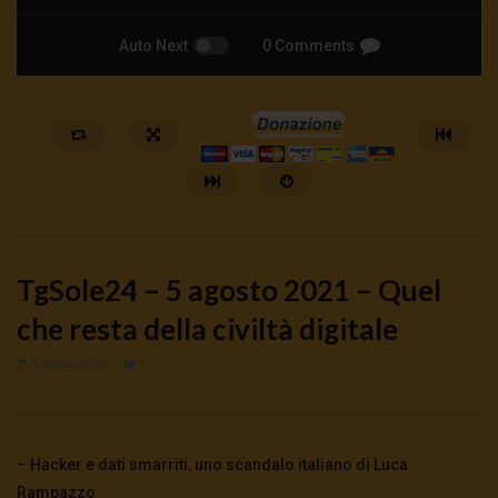
Auto Next
0 Comments
TgSole24 – 5 agosto 2021 – Quel
che resta della civiltà digitale
5 Agosto 2021
0
Watch Later
🔴NUCLEARE LA RINASCITA | TG
ID Wallet: cosa cambia 
06.08.26
vite? | Martucci Fusillo 
– Hacker e dati smarriti, uno scandalo italiano di Luca
6 Agosto 2026
- LUD:
6 Agosto 2026
4 Agosto 2026
- LUD:
3 Agost
0
139
0
0
0
174
0
0
Rampazzo