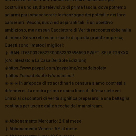
costruire uno studio televisivo di prima fascia, dove potremo
ad armi pari smascherare le menzogne dei potenti e dei loro
camerieri. Vecchi, nuovi ed aspiranti tali. È un obiettivo
ambizioso, ma nessun Cacciatore di Verità racconterebbe nulla
di meno. Se vorrete essere parte di questa grande impresa,
Questi sono i metodi migliori:
☀️ IBAN: IT63P0326822300052392596590 SWIFT: SELBIT2BXXX
(c/c intestato a La Casa Del Sole Edizioni)
☀️https://www.paypal.com/paypalme/casadelsoletv
☀️https://casadelsole.tv/sostienici/
☀️ ☀️ ☀️ In un’epoca di straordinaria censura siamo costretti a
difenderci. La nostra prima e unica linea di difesa siete voi.
Unirsi ai cacciatori di verità significa prepararsi a una battaglia
continua per uscire dalle secche del mainstream.
☀️ Abbonamento Mercurio: 2 € al mese
☀️ Abbonamento Venere: 5 € al mese