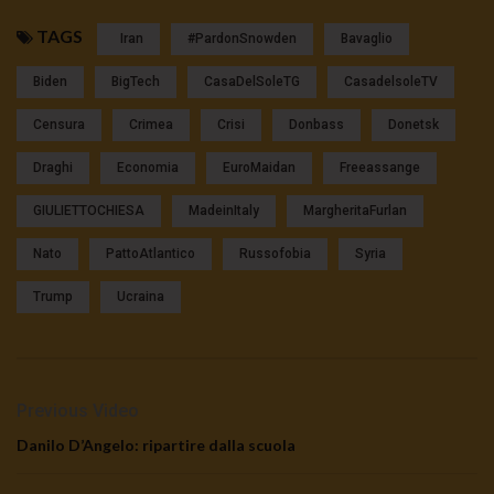
TAGS
Iran
#pardonSnowden
Bavaglio
Biden
BigTech
CasaDelSoleTG
CasadelsoleTV
Censura
Crimea
Crisi
Donbass
Donetsk
Draghi
Economia
EuroMaidan
Freeassange
GIULIETTOCHIESA
MadeinItaly
MargheritaFurlan
Nato
PattoAtlantico
Russofobia
Syria
Trump
Ucraina
Previous Video
Danilo D’Angelo: ripartire dalla scuola