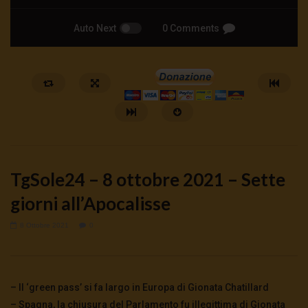
Auto Next
0 Comments
TgSole24 – 8 ottobre 2021 – Sette
giorni all’Apocalisse
8 Ottobre 2021
0
Watch Later
🔴DRONI SI SCORTE NO | TG 05.08.26
🔴La borsa o la guerra | 
5 Agosto 2026
4 Agosto 2026
- LUD:
4 Agost
– Il ‘green pass’ si fa largo in Europa di Gionata Chatillard
0
56
0
0
0
279
0
0
– Spagna, la chiusura del Parlamento fu illegittima di Gionata