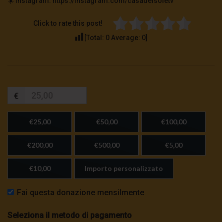
☀️ Instagram: https://instagram.com/casadelsoletv
Click to rate this post!
[Total:
0
Average:
0
]
€
€25,00
€50,00
€100,00
€200,00
€500,00
€5,00
€10,00
Importo personalizzato
Fai questa donazione mensilmente
Seleziona il metodo di pagamento