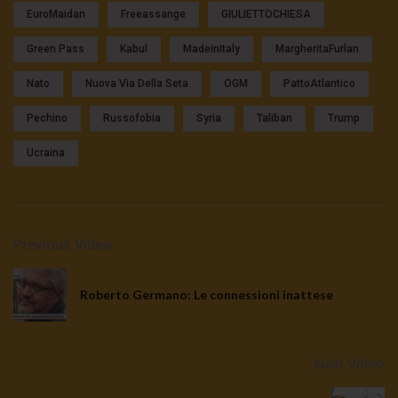
EuroMaidan
Freeassange
GIULIETTOCHIESA
Green Pass
Kabul
MadeinItaly
MargheritaFurlan
Nato
Nuova Via Della Seta
OGM
PattoAtlantico
Pechino
Russofobia
Syria
Taliban
Trump
Ucraina
Previous Video
Roberto Germano: Le connessioni inattese
Next Video