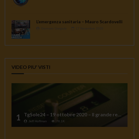
L’emergenza sanitaria – Mauro Scardovelli
Gennaro Gargiulo
17 Novembre 2020
VIDEO PIU' VISTI
TgSole24 – 19 ottobre 2020 – Il grande reset
1
Jeff Hoffman
78.1K