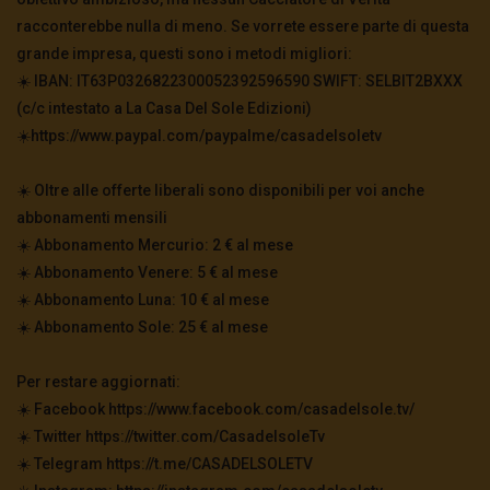
racconterebbe nulla di meno. Se vorrete essere parte di questa
grande impresa, questi sono i metodi migliori:
☀️ IBAN: IT63P0326822300052392596590 SWIFT: SELBIT2BXXX
(c/c intestato a La Casa Del Sole Edizioni)
☀️https://www.paypal.com/paypalme/casadelsoletv
☀️ Oltre alle offerte liberali sono disponibili per voi anche
abbonamenti mensili
☀️ Abbonamento Mercurio: 2 € al mese
☀️ Abbonamento Venere: 5 € al mese
☀️ Abbonamento Luna: 10 € al mese
☀️ Abbonamento Sole: 25 € al mese
Per restare aggiornati:
☀️ Facebook https://www.facebook.com/casadelsole.tv/
☀️ Twitter https://twitter.com/CasadelsoleTv
☀️ Telegram https://t.me/CASADELSOLETV