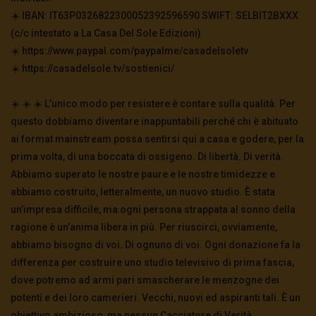
☀️ IBAN: IT63P0326822300052392596590 SWIFT: SELBIT2BXXX
(c/c intestato a La Casa Del Sole Edizioni)
☀️ https://www.paypal.com/paypalme/casadelsoletv
☀️ https://casadelsole.tv/sostienici/
☀️ ☀️ ☀️ L’unico modo per resistere è contare sulla qualità. Per
questo dobbiamo diventare inappuntabili perché chi è abituato
ai format mainstream possa sentirsi qui a casa e godere, per la
prima volta, di una boccata di ossigeno. Di libertà. Di verità.
Abbiamo superato le nostre paure e le nostre timidezze e
abbiamo costruito, letteralmente, un nuovo studio. È stata
un’impresa difficile, ma ogni persona strappata al sonno della
ragione è un’anima libera in più. Per riuscirci, ovviamente,
abbiamo bisogno di voi. Di ognuno di voi. Ogni donazione fa la
differenza per costruire uno studio televisivo di prima fascia,
dove potremo ad armi pari smascherare le menzogne dei
potenti e dei loro camerieri. Vecchi, nuovi ed aspiranti tali. È un
obiettivo ambizioso, ma nessun Cacciatore di Verità