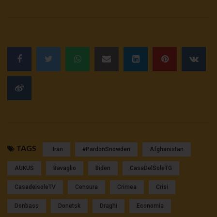
TAGS
Iran
#pardonSnowden
Afghanistan
AUKUS
Bavaglio
Biden
CasaDelSoleTG
CasadelsoleTV
Censura
Crimea
Crisi
Donbass
Donetsk
Draghi
Economia