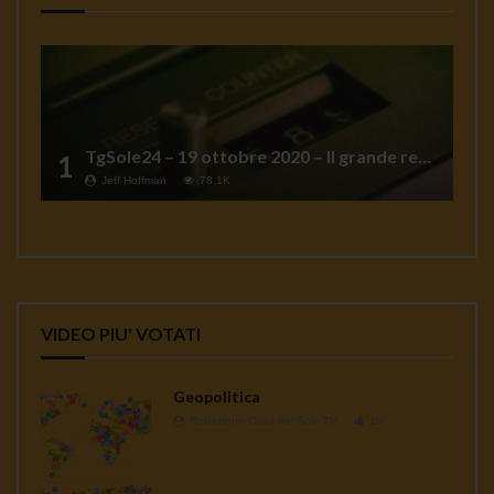
TgSole24 – 19 ottobre 2020 – Il grande reset
1
Jeff Hoffman
78.1K
VIDEO PIU' VOTATI
Geopolitica
Redazione Casa del Sole TV
1K