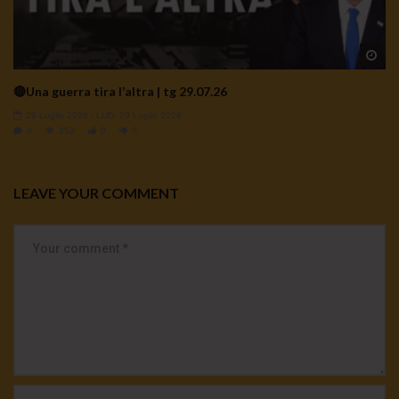
Wa
🔴Una guerra tira l’altra | tg 29.07.26
29 Luglio 2026
- LUD:
29 Luglio 2026
0
353
0
0
LEAVE YOUR COMMENT