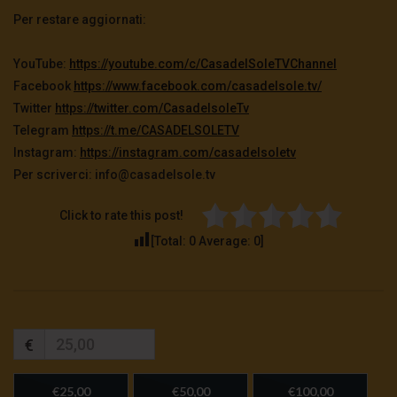
Per restare aggiornati:
YouTube:
https://youtube.com/c/
CasadelSoleTVChannel
Facebook
https://www.facebook.com/
casadelsole.tv/
Twitter
https://twitter.com/
CasadelsoleTv
Telegram
https://t.me/CASADELSOLETV
Instagram:
https://instagram.com/
casadelsoletv
Per scriverci: info@casadelsole.tv
Click to rate this post!
[Total:
0
Average:
0
]
€
€25,00
€50,00
€100,00