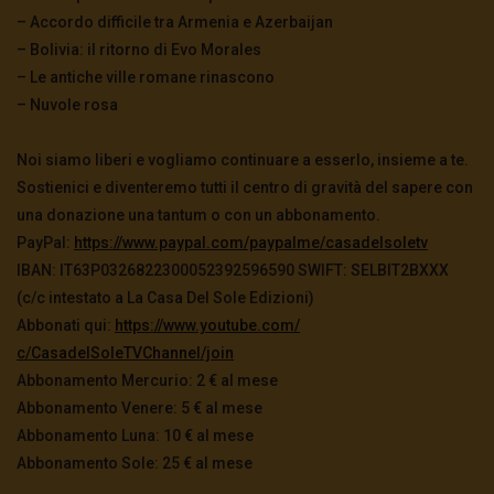
– Accordo difficile tra Armenia e Azerbaijan
– Bolivia: il ritorno di Evo Morales
– Le antiche ville romane rinascono
– Nuvole rosa
Noi siamo liberi e vogliamo continuare a esserlo, insieme a te.
Sostienici e diventeremo tutti il centro di gravità del sapere con
una donazione una tantum o con un abbonamento.
PayPal:
https://www.paypal.
com/paypalme/casadelsoletv
IBAN: IT63P0326822300052392596590 SWIFT: SELBIT2BXXX
(c/c intestato a La Casa Del Sole Edizioni)
Abbonati qui:
https://www.youtube.com/
c/CasadelSoleTVChannel/join
Abbonamento Mercurio: 2 € al mese
Abbonamento Venere: 5 € al mese
Abbonamento Luna: 10 € al mese
Abbonamento Sole: 25 € al mese