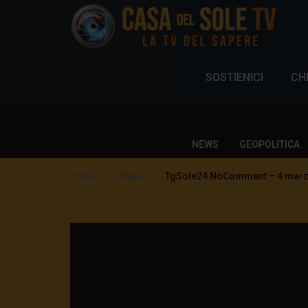
SOSTIENICI
CH
NEWS
GEOPOLITICA
Home
News
TgSole24 NoComment – 4 marzo 