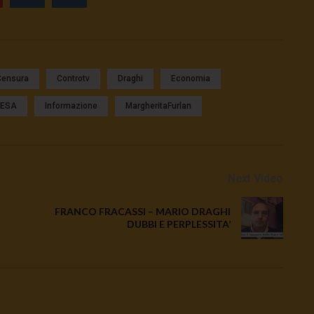
Censura
Controtv
Draghi
Economia
IESA
Informazione
MargheritaFurlan
Next Video
FRANCO FRACASSI – MARIO DRAGHI
DUBBI E PERPLESSITA’