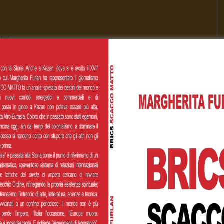
tv/
[Total:
0
Average:
0
]
00
€200,00
€500,00
 personalizzato