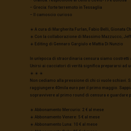
– Grecia: forte terremoto in Tessaglia
– Il camoscio curioso
☀️ A cura di Margherita Furlan, Fabio Belli, Gionata Ch
☀️ Con la collaborazione di Massimo Mazzucco, Jef
☀️ Editing di Gennaro Gargiulo e Mattia Di Nunzio
In un’epoca di straordinaria censura siamo costretti a
Unirsi ai cacciatori di verità significa prepararsi ad
☀️ ☀️ ☀️
Non cediamo alla pressione di chi ci vuole schiavi. Sv
raggiungere 40mila euro per il primo maggio. Sappia
sopravvivere al primo round di censura e guardare più 
☀️ Abbonamento Mercurio: 2 € al mese
☀️ Abbonamento Venere: 5 € al mese
☀️ Abbonamento Luna: 10 € al mese