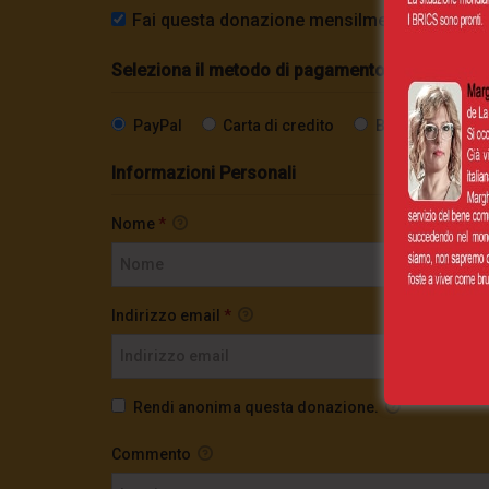
Fai questa donazione mensilmente
Seleziona il metodo di pagamento
PayPal
Carta di credito
Bonifico SEPA
Informazioni Personali
Nome
*
Indirizzo email
*
Rendi anonima questa donazione.
Commento