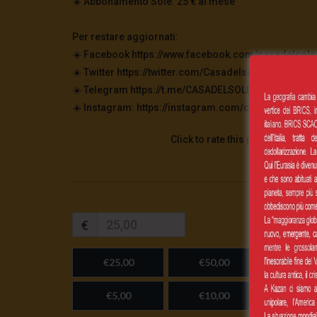
☀️ Abbonamento Sole: 25 € al mese
Per restare aggiornati:
☀️ Facebook https://www.facebook.com/casadelsole.
☀️ Twitter https://twitter.com/CasadelsoleTv
☀️ Telegram https://t.me/CASADELSOLETV
☀️ Instagram: https://instagram.com/casadelsoletv
Click to rate this post!
€
€25,00
€50,00
€100,
€5,00
€10,00
Importo