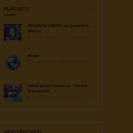
PLAYLISTS
ASSANGE LIBERO per la nostra
libertà
Gennaro Gargiulo
1 Febbraio 2021
News
Gennaro Gargiulo
17 Novembre 2020
L’emergenza sanitaria – Mauro
Scardovelli
Gennaro Gargiulo
17 Novembre 2020
VIDEO PIU' VISTI