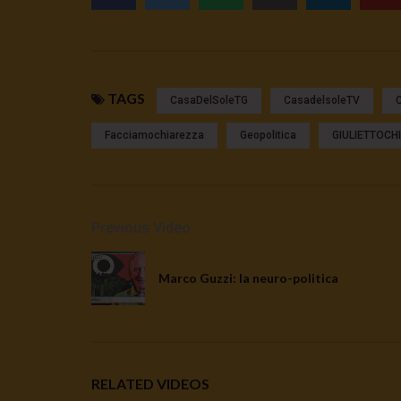
TAGS
CasaDelSoleTG
CasadelsoleTV
Facciamochiarezza
Geopolitica
GIULIETTOCH
Previous Video
Marco Guzzi: la neuro-politica
RELATED VIDEOS