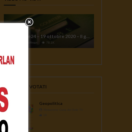
TgSole24 – 19 ottobre 2020 – Il grande reset
1
Jeff Hoffman
78.1K
VIDEO PIU' VOTATI
Geopolitica
Redazione Casa del Sole TV
1K