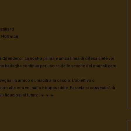
atillard
f Hoffman
 difenderci. La nostra prima e unica linea di difesa siete voi.
 una battaglia continua per uscire dalle secche del mainstream.
eglia un amico e unisciti alla caccia. L’obiettivo è
mo che con voi nulla è impossibile. Farcela ci consentirà di
fiduciosi al futuro! ☀️ ☀️ ☀️