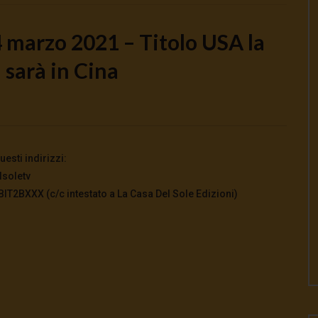
marzo 2021 – Titolo USA la
 sarà in Cina
Watch Later
o la guerra | tg 04.08.26
🔴Ci siamo dentro | tg 03.08.26
026
- LUD:
4 Agosto 2026
3 Agosto 2026
- LUD:
3 Agosto 2026
0
0
0
312
0
0
esti indirizzi:
lsoletv
2BXXX (c/c intestato a La Casa Del Sole Edizioni)