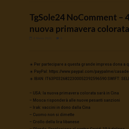
TgSole24 NoComment – 4 
nuova primavera colorata
4 Marzo 2021
0
Watch Later
🔴DRONI SI SCORTE NO | TG 05.08.26
🔴La borsa 
5 Agosto 2026
4 Agosto 2
0
56
0
0
0
279
☀️ Per partecipare a questa grande impresa dona a qu
☀️ PayPal: https://www.paypal.com/paypalme/casade
☀️ IBAN: IT63P0326822300052392596590 SWIFT: SELBIT
– USA: la nuova primavera colorata sarà in Cina
– Mosca risponderà alle nuove pesanti sanzioni
– Irak: vaccini in dono dalla Cina
– Cuomo non si dimette
– Crollo della lira libanese
– Olanda: l’esplosione al centro Covid-19 è dolosa