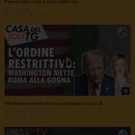
Pepe Escobar: Iran, il ruolo della Cina
19 Luglio 2026
0
211
0
0
Wa
?Washington mette l’Europa alla gogna | tg 6.7.26
6 Luglio 2026
- LUD:
6 Luglio 2026
0
175
0
0