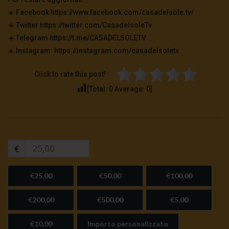
☀️ Facebook https://www.facebook.com/casadelsole.tv/
☀️ Twitter https://twitter.com/CasadelsoleTv
☀️ Telegram https://t.me/CASADELSOLETV
☀️ Instagram: https://instagram.com/casadelsoletv
Click to rate this post!
[Total:
0
Average:
0
]
€
€25,00
€50,00
€100,00
€200,00
€500,00
€5,00
€10,00
Importo personalizzato