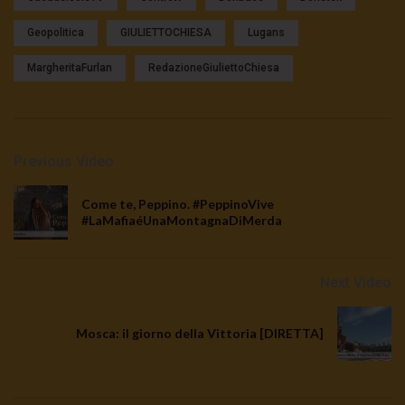
Geopolitica
GIULIETTOCHIESA
Lugans
MargheritaFurlan
RedazioneGiuliettoChiesa
Previous Video
Come te, Peppino. #PeppinoVive​
#LaMafiaéUnaMontagnaDiMerda​
Next Video
Mosca: il giorno della Vittoria [DIRETTA]