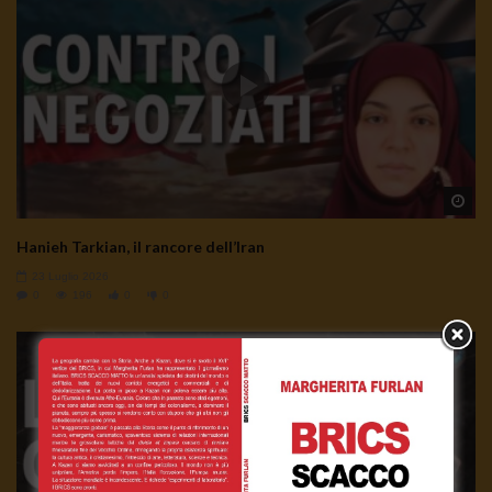
Wa
Hanieh Tarkian, il rancore dell’Iran
23 Luglio 2026
0
196
0
0