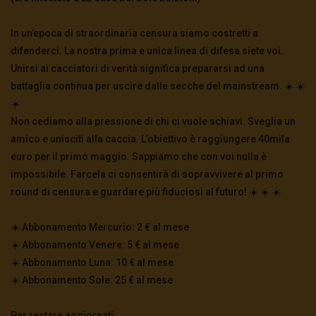
In un’epoca di straordinaria censura siamo costretti a
difenderci. La nostra prima e unica linea di difesa siete voi.
Unirsi ai cacciatori di verità significa prepararsi ad una
battaglia continua per uscire dalle secche del mainstream. ☀️ ☀️
☀️
Non cediamo alla pressione di chi ci vuole schiavi. Sveglia un
amico e unisciti alla caccia. L’obiettivo è raggiungere 40mila
euro per il primo maggio. Sappiamo che con voi nulla è
impossibile. Farcela ci consentirà di sopravvivere al primo
round di censura e guardare più fiduciosi al futuro! ☀️ ☀️ ☀️
☀️ Abbonamento Mercurio: 2 € al mese
☀️ Abbonamento Venere: 5 € al mese
☀️ Abbonamento Luna: 10 € al mese
☀️ Abbonamento Sole: 25 € al mese
Per restare aggiornati: