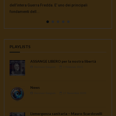
Massimo Mazzucco: tutto quello che non ti hanno mai
dell’intera Guerra Fredda. E’ uno dei principali
Trattato Inf, annunciata il 1° febbraio dal segretario di
affronta la crisi dell’assassinio del generale Soleimani e
Deep State e a Julian A...
detto sui vaccini. La Legge sull’Obbligatorietà Vaccinale
fondamenti dell...
stato americano Mike Pomp...
del rapporto in gran...
continua a seminare co...
PLAYLISTS
ASSANGE LIBERO per la nostra libertà
Gennaro Gargiulo
1 Febbraio 2021
News
Gennaro Gargiulo
17 Novembre 2020
L’emergenza sanitaria – Mauro Scardovelli