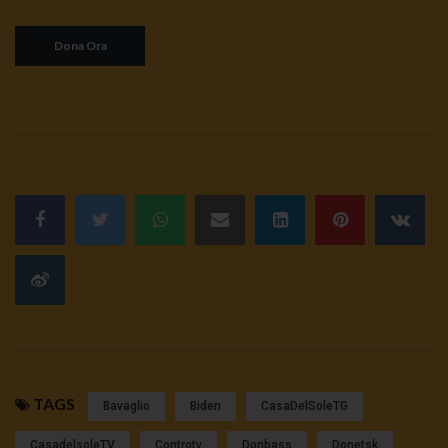
TAGS
Bavaglio
Biden
CasaDelSoleTG
CasadelsoleTV
Controtv
Donbass
Donetsk