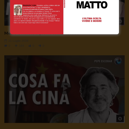
Wa
Medio Oriente, la guerra come metodo
21 Luglio 2026
0
164
0
0
Wa