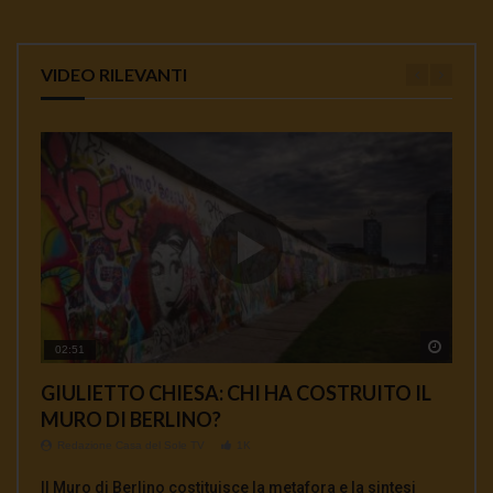
VIDEO RILEVANTI
Watch 
Watch 
Watch 
Watch 
Watch 
02:51
01:35
00:33
00:12
04:18
GIULIETTO CHIESA: CHI HA COSTRUITO IL
AFFOSSAMENTO USA DEL TRATTATO INF E
Ambasciatore Bradanini Perche l’uccisione di
Da Giulietto Chiesa a Julian Assange
MASSIMO MAZZUCCO: TUTTO QUELLO
MURO DI BERLINO?
COMPLICITA’ EUROPEE
Soleimani e un’ omicidio di Stato
CHE NON TI HANNO MAI DETTO SUI
Redazione Casa del Sole TV
897
VACCINI
Redazione Casa del Sole TV
Redazione Casa del Sole TV
Redazione Casa del Sole TV
1K
1K
0.9K
Intervista commento sul dopo Giulietto Chiesa sulla
Redazione Casa del Sole TV
764
Il Muro di Berlino costituisce la metafora e la sintesi
INTERVISTA A MANLIO DINUCCI La «sospensione» del
Alberto Bradanini, ex ambasciatore italiano in Iran,
attuale situazione mondiale con un occhio di riguardo al