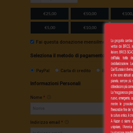
€25,00
€50,00
€100,
€5,00
€10,00
Importo
Fai questa donazione mensilmente
Seleziona il metodo di pagamento
PayPal
Carta di credito
Bonifico SEPA
Informazioni Personali
Nome
*
Indirizzo email
*