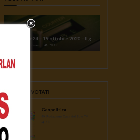
TgSole24 – 19 ottobre 2020 – Il grande reset
1
Jeff Hoffman
78.1K
VIDEO PIU' VOTATI
Geopolitica
Redazione Casa del Sole TV
1K