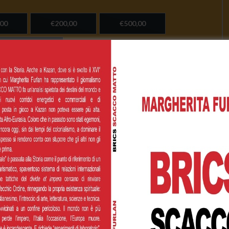
00
€200,00
€500,00
 personalizzato
Cognome