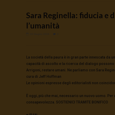
Sara Reginella: fiducia e 
l’umanità
18 Giugno 2024
0
Watch Later
Cinema, mito e potere: come ci
Putrino: c
preparano alla guerra
5 Agosto 2
0
143
5 Agosto 2026
- LUD:
4 Agosto 2026
La società della paura è in gran parte innescata da 
0
133
0
0
capacità di ascolto e la ricerca del dialogo possono
Arrigoni, restare umani. Ne parliamo con Sara Reginel
cura di Jeff Hoffman
Le opinioni espresse degli editorialisti non coincido
È oggi, più che mai, necessario un nuovo uomo. Per us
consapevolezza. SOSTIENICI TRAMITE BONIFICO
♥️ IBAN: