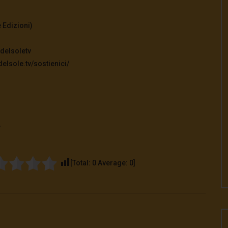
 Edizioni)
delsoletv
elsole.tv/sostienici/
v
[Total:
0
Average:
0
]