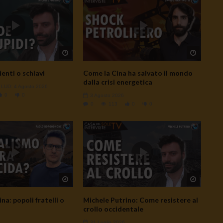
Watch Later
Watch L
ienti o schiavi
Come la Cina ha salvato il mondo
dalla crisi energetica
- LUD:
4 Agosto 2026
0
0
3 Agosto 2026
0
113
0
0
Watch Later
Watch L
na: popoli fratelli o
Michele Putrino: Come resistere al
crollo occidentale
31 Luglio 2026