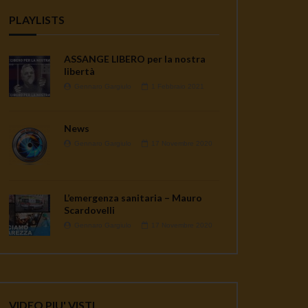
PLAYLISTS
ASSANGE LIBERO per la nostra
libertà
Gennaro Gargiulo
1 Febbraio 2021
News
Gennaro Gargiulo
17 Novembre 2020
L’emergenza sanitaria – Mauro
Scardovelli
Gennaro Gargiulo
17 Novembre 2020
VIDEO PIU' VISTI