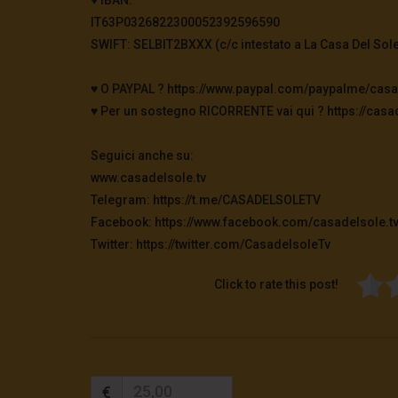
IT63P0326822300052392596590
SWIFT: SELBIT2BXXX (c/c intestato a La Casa Del Sole
♥️ O PAYPAL ? https://www.paypal.com/paypalme/casa
♥️ Per un sostegno RICORRENTE vai qui ? https://casad
Seguici anche su:
www.casadelsole.tv
Telegram: https://t.me/CASADELSOLETV
Facebook: https://www.facebook.com/casadelsole.t
Twitter: https://twitter.com/CasadelsoleTv
Click to rate this post!
€