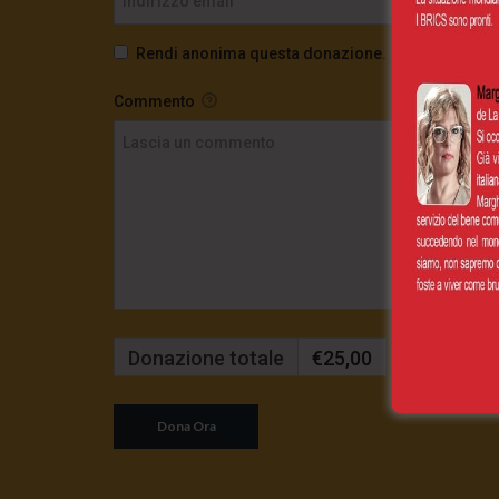
Rendi anonima questa donazione.
Commento
Donazione totale
€25,00
Mensilmente