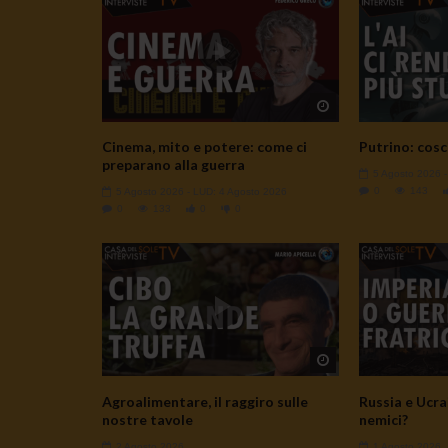
Watch Later
Cinema, mito e potere: come ci
Putrino: cosc
preparano alla guerra
5 Agosto 2026
0
143
5 Agosto 2026
- LUD:
4 Agosto 2026
0
133
0
0
Watch Later
Agroalimentare, il raggiro sulle
Russia e Ucrai
nostre tavole
nemici?
2 Agosto 2026
1 Agosto 2026