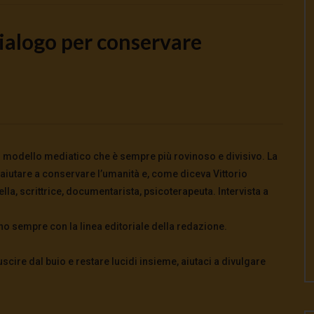
dialogo per conservare
Watch Later
oscienti o schiavi
Come la Cina ha salvato il mondo da
crisi energetica
026
- LUD:
4 Agosto 2026
0
0
3 Agosto 2026
un modello mediatico che è sempre più rovinoso e divisivo. La
0
113
0
0
 aiutare a conservare l’umanità e, come diceva Vittorio
la, scrittrice, documentarista, psicoterapeuta. Intervista a
no sempre con la linea editoriale della redazione.
cire dal buio e restare lucidi insieme, aiutaci a divulgare