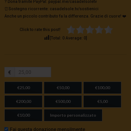
?️ Dona tramite PayPal: paypal.me/casadelsoletv
⏰Sostegno ricorrente: casadelsole.tv/sostienici
Anche un piccolo contributo fa la differenza. Grazie di cuore! ❤️
Click to rate this post!
[Total:
0
Average:
0
]
€
€25,00
€50,00
€100,00
€200,00
€500,00
€5,00
€10,00
Importo personalizzato
Fai questa donazione mensilmente