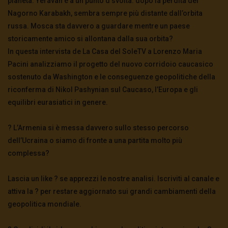
pianeta. Yeravan è a un punto d svolta: dopo la perdita del
Nagorno Karabakh, sembra sempre più distante dall’orbita
russa. Mosca sta davvero a guardare mentre un paese
storicamente amico si allontana dalla sua orbita?
In questa intervista de La Casa del SoleTV a Lorenzo Maria
Pacini analizziamo il progetto del nuovo corridoio caucasico
sostenuto da Washington e le conseguenze geopolitiche della
riconferma di Nikol Pashynian sul Caucaso, l’Europa e gli
equilibri eurasiatici in genere.
? L’Armenia si è messa davvero sullo stesso percorso
dell’Ucraina o siamo di fronte a una partita molto più
complessa?
Lascia un like ? se apprezzi le nostre analisi. Iscriviti al canale e
attiva la ? per restare aggiornato sui grandi cambiamenti della
geopolitica mondiale.