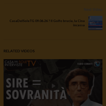
Next Video
CasaDelSoleTG 09.06.26 ? Il Golfo brucia, la Cina
incassa
RELATED VIDEOS