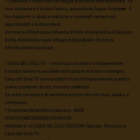
? Condividi il video con chi segue la politica internazionale. Se
vuoi sostenere il nostro lavoro, acquista un Super Grazie❤️ : il
tuo supporto ci aiuta a realizzare contenuti sempre più
approfonditi e indipendenti.
#Armenia #Pashinyan #Russia #Putin #Geopolitica #Caucaso
#USA #UnioneEuropea #NagornoKarabakh #Eurasia
#PoliticaInternazionale
? CASA DEL SOLE TV — Informazione libera e indipendente
Il nostro lavoro è possibile solo grazie al vostro sostegno.
Casa del Sole TV non ha editori forti né finanziamenti pubblici:
siamo sostenuti da voi, il nostro pubblico.
Se credi nel valore di un’informazione che non tace, aiutaci a
continuare.
? Dona tramite bonifico bancario: IBAN:
IT63P0326822300052392596590
Intestato a: LA CASA DEL SOLE EDIZIONI Causale: Donazione
Casa del Sole TV