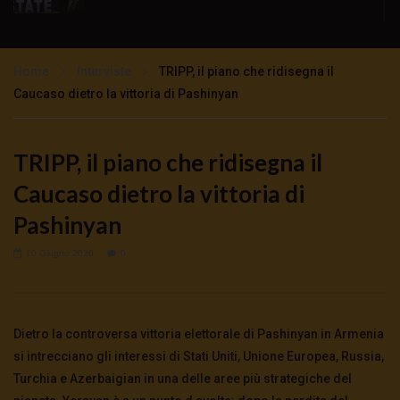
GIULIETTO CHIESA: CHI HA COSTRUITO IL
MURO DI BERLINO?
Home
Interviste
TRIPP, il piano che ridisegna il
18.9K
1K
Caucaso dietro la vittoria di Pashinyan
Di Matteo: ”Corruzione e mafia due facce
della stessa medaglia”
TRIPP, il piano che ridisegna il
1.5K
0
Caucaso dietro la vittoria di
Pashinyan
10 Giugno 2026
0
Dietro la controversa vittoria elettorale di Pashinyan in Armenia
si intrecciano gli interessi di Stati Uniti, Unione Europea, Russia,
Turchia e Azerbaigian in una delle aree più strategiche del