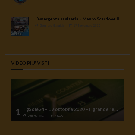
L’emergenza sanitaria – Mauro Scardovelli
Gennaro Gargiulo
17 Novembre 2020
VIDEO PIU' VISTI
TgSole24 – 19 ottobre 2020 – Il grande reset
1
Jeff Hoffman
78.1K