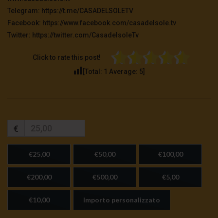
Telegram: https://t.me/CASADELSOLETV
Facebook: https://www.facebook.com/casadelsole.tv
Twitter: https://twitter.com/CasadelsoleTv
Click to rate this post!
[Total:
1
Average:
5
]
€
€25,00
€50,00
€100,00
€200,00
€500,00
€5,00
€10,00
Importo personalizzato