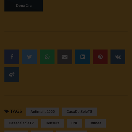
TAGS
Antimafia2000
CasaDelSoleTG
CasadelsoleTV
Censura
CNL
Crimea