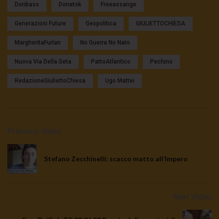
Donbass
Donetsk
Freeassange
Generazioni Future
Geopolitica
GIULIETTOCHIESA
MargheritaFurlan
No Guerra No Nato
Nuova Via Della Seta
PattoAtlantico
Pechino
RedazioneGiuliettoChiesa
Ugo Mattei
Previous Video
Stefano Zecchinelli: scacco matto all’Impero
Next Video