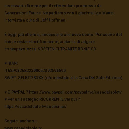
necessario firmare per il referendum promosso da
Generazioni Future. Ne parliamo con il giurista Ugo Mattei.
Intervista a cura di Jeff Hoffman
È oggi, più che mai, necessario un nuovo uomo. Per uscire dal
buio e restare lucidi insieme, aiutaci a divulgare
consapevolezza. SOSTIENICI TRAMITE BONIFICO
♥️ IBAN:
IT63P0326822300052392596590
SWIFT: SELBIT2BXXX (c/c intestato a La Casa Del Sole Edizioni)
♥️ O PAYPAL ? https://www.paypal.com/paypalme/casadelsoletv
♥️ Per un sostegno RICORRENTE vai qui ?
https://casadelsole.tv/sostienici/
Seguici anche su:
www.casadelsole.tv