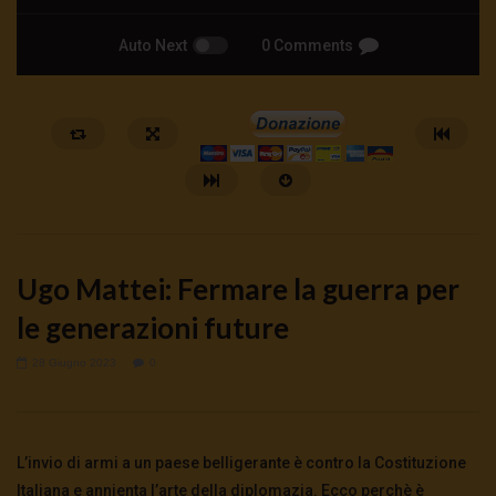
Auto Next
0 Comments
Ugo Mattei: Fermare la guerra per
le generazioni future
28 Giugno 2023
0
Watch Later
Cinema, mito e potere: come ci
Putrino: coscienti o sch
preparano alla guerra
5 Agosto 2026
- LUD:
4 Agost
L’invio di armi a un paese belligerante è contro la Costituzione
0
144
0
0
5 Agosto 2026
- LUD:
4 Agosto 2026
0
149
0
0
Italiana e annienta l’arte della diplomazia. Ecco perchè è