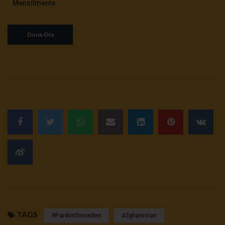
Mensilmente
TAGS
#pardonSnowden
Afghanistan