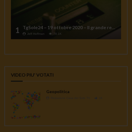
TgSole24 – 19 ottobre 2020 – Il grande reset
1
Jeff Hoffman
78.1K
VIDEO PIU' VOTATI
Geopolitica
Redazione Casa del Sole TV
1K