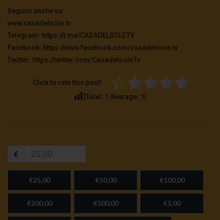
Seguici anche su:
www.casadelsole.tv
Telegram: https://t.me/CASADELSOLETV
Facebook: https://www.facebook.com/casadelsole.tv
Twitter: https://twitter.com/CasadelsoleTv
Click to rate this post!
[Total:
1
Average:
1
]
€
€25,00
€50,00
€100,00
€200,00
€500,00
€5,00