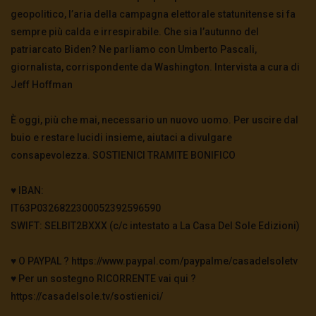
geopolitico, l’aria della campagna elettorale statunitense si fa
sempre più calda e irrespirabile. Che sia l’autunno del
patriarcato Biden? Ne parliamo con Umberto Pascali,
giornalista, corrispondente da Washington. Intervista a cura di
Jeff Hoffman
È oggi, più che mai, necessario un nuovo uomo. Per uscire dal
buio e restare lucidi insieme, aiutaci a divulgare
consapevolezza. SOSTIENICI TRAMITE BONIFICO
♥️ IBAN:
IT63P0326822300052392596590
SWIFT: SELBIT2BXXX (c/c intestato a La Casa Del Sole Edizioni)
♥️ O PAYPAL ? https://www.paypal.com/paypalme/casadelsoletv
♥️ Per un sostegno RICORRENTE vai qui ?
https://casadelsole.tv/sostienici/