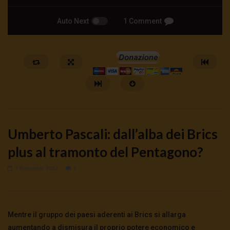
Auto Next
1 Comment
Umberto Pascali: dall’alba dei Brics
plus al tramonto del Pentagono?
3 Settembre 2023
1
Watch Later
Cinema, mito e potere: come ci
Putrino: coscienti o sch
preparano alla guerra
5 Agosto 2026
- LUD:
4 Agost
Mentre il gruppo dei paesi aderenti ai Brics si allarga
0
146
0
0
5 Agosto 2026
- LUD:
4 Agosto 2026
0
150
0
0
aumentando a dismisura il proprio potere economico e