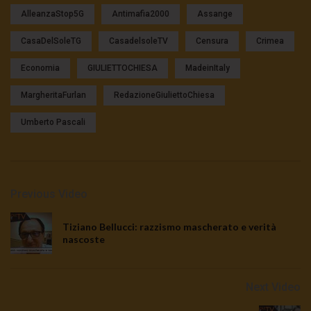
AlleanzaStop5G
Antimafia2000
Assange
CasaDelSoleTG
CasadelsoleTV
Censura
Crimea
Economia
GIULIETTOCHIESA
MadeinItaly
MargheritaFurlan
RedazioneGiuliettoChiesa
Umberto Pascali
Previous Video
Tiziano Bellucci: razzismo mascherato e verità
nascoste
Next Video