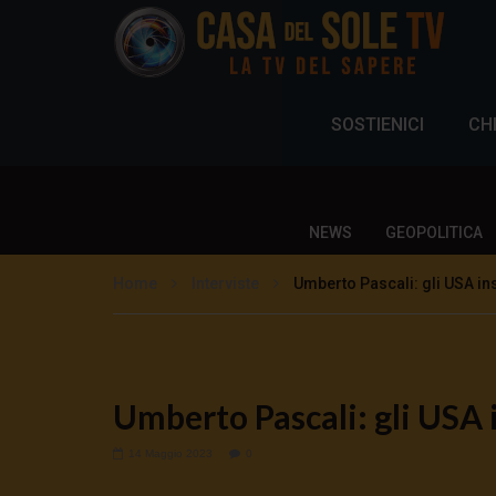
SOSTIENICI
CH
NEWS
GEOPOLITICA
Home
Interviste
Umberto Pascali: gli USA in
Umberto Pascali: gli USA 
14 Maggio 2023
0