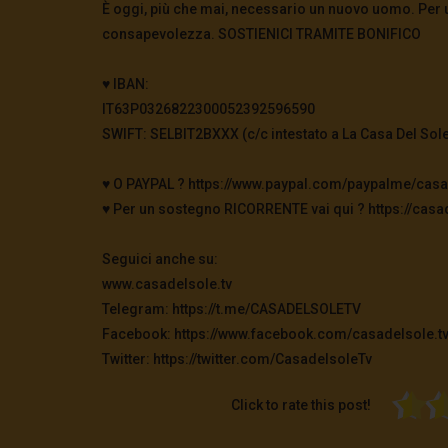
È oggi, più che mai, necessario un nuovo uomo. Per us
consapevolezza. SOSTIENICI TRAMITE BONIFICO
♥️ IBAN:
IT63P0326822300052392596590
SWIFT: SELBIT2BXXX (c/c intestato a La Casa Del Sole
♥️ O PAYPAL ? https://www.paypal.com/paypalme/cas
♥️ Per un sostegno RICORRENTE vai qui ? https://casad
Seguici anche su:
www.casadelsole.tv
Telegram: https://t.me/CASADELSOLETV
Facebook: https://www.facebook.com/casadelsole.t
Twitter: https://twitter.com/CasadelsoleTv
Click to rate this post!