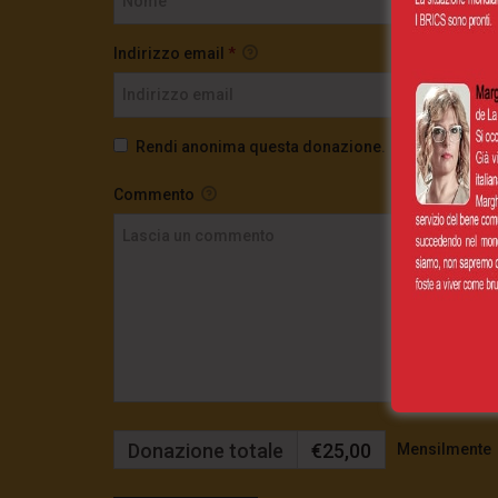
Indirizzo email
*
Rendi anonima questa donazione.
Commento
Donazione totale
€25,00
Mensilmente