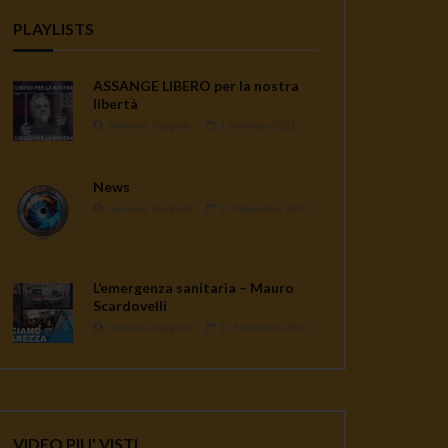
PLAYLISTS
ASSANGE LIBERO per la nostra
libertà
Gennaro Gargiulo
1 Febbraio 2021
News
Gennaro Gargiulo
17 Novembre 2020
L’emergenza sanitaria – Mauro
Scardovelli
Gennaro Gargiulo
17 Novembre 2020
VIDEO PIU' VISTI