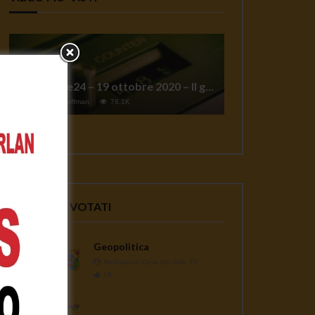
TgSole24 – 19 ottobre 2020 – Il grande reset
1
Jeff Hoffman
78.1K
VIDEO PIU' VOTATI
Geopolitica
Redazione Casa del Sole TV
1K