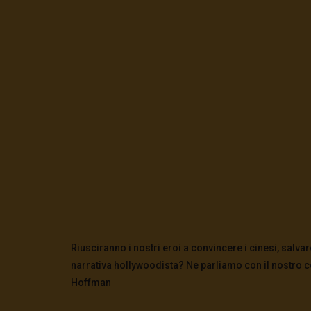
Riusciranno i nostri eroi a convincere i cinesi, salv
narrativa hollywoodista? Ne parliamo con il nostro c
Hoffman