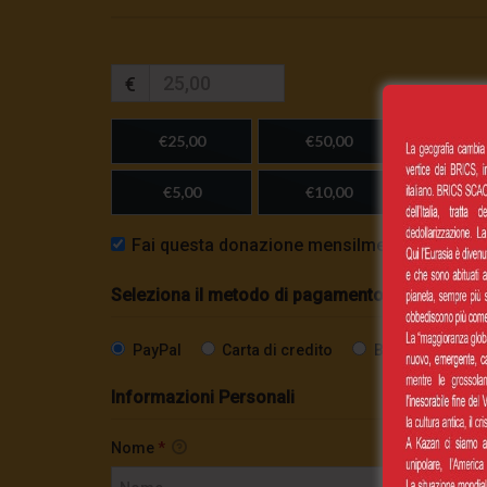
€
€25,00
€50,00
€100,
€5,00
€10,00
Importo
Fai questa donazione mensilmente
Seleziona il metodo di pagamento
PayPal
Carta di credito
Bonifico SEPA
Informazioni Personali
Nome
*