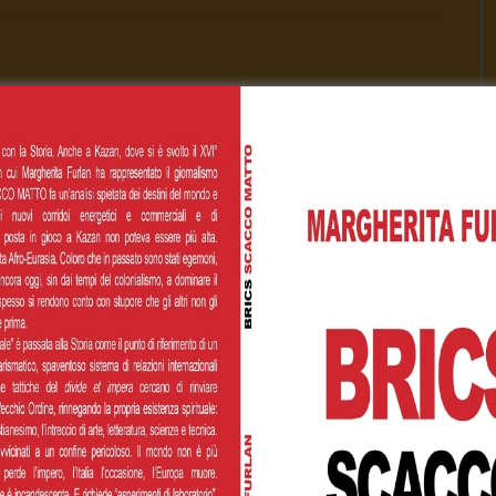
00
€200,00
€500,00
 personalizzato
Cognome