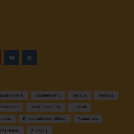
asaDelSoleTG
CasadelsoleTV
Censura
Donbass
ietto Chiesa
GIULIETTOCHIESA
Lugansk
scobar
RedazioneGiuliettoChiesa
Russofobia
hite House.
Xi Jinping