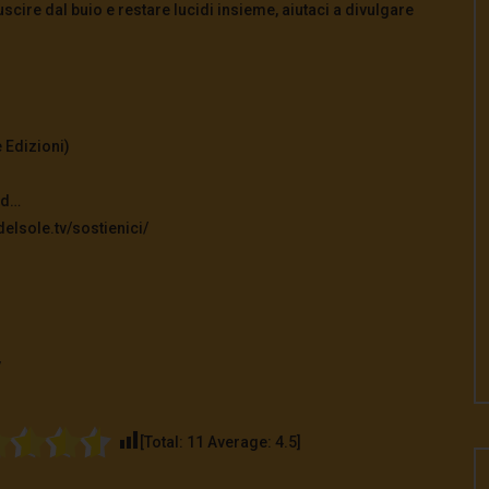
cire dal buio e restare lucidi insieme, aiutaci a divulgare
 Edizioni)
ad…
elsole.tv/sostienici/
v
[Total:
11
Average:
4.5
]