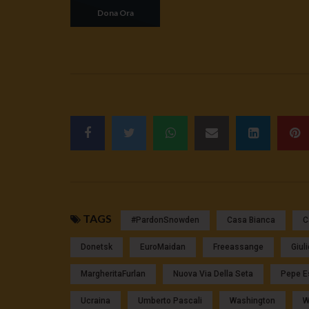
TAGS
#pardonSnowden
Casa Bianca
C
Donetsk
EuroMaidan
Freeassange
Giul
MargheritaFurlan
Nuova Via Della Seta
Pepe E
Ucraina
Umberto Pascali
Washington
W