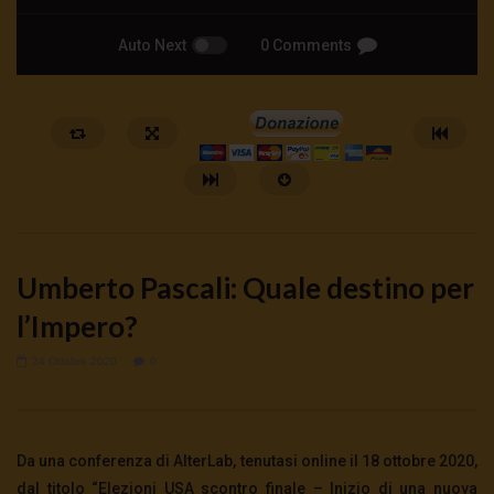
Auto Next
0 Comments
Umberto Pascali: Quale destino per
l’Impero?
24 Ottobre 2020
0
Watch Later
🔴La borsa o la guerra | tg 04.08.26
🔴Ci siamo dentro | tg 
4 Agosto 2026
- LUD:
4 Agosto 2026
3 Agosto 2026
- LUD:
3 Agost
Da una conferenza di AlterLab, tenutasi online il 18 ottobre 2020,
0
314
0
0
0
330
0
0
dal titolo “Elezioni USA scontro finale – Inizio di una nuova