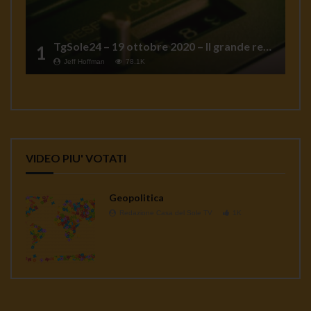
TgSole24 – 19 ottobre 2020 – Il grande reset
1
Jeff Hoffman
78.1K
VIDEO PIU' VOTATI
Geopolitica
Redazione Casa del Sole TV
1K