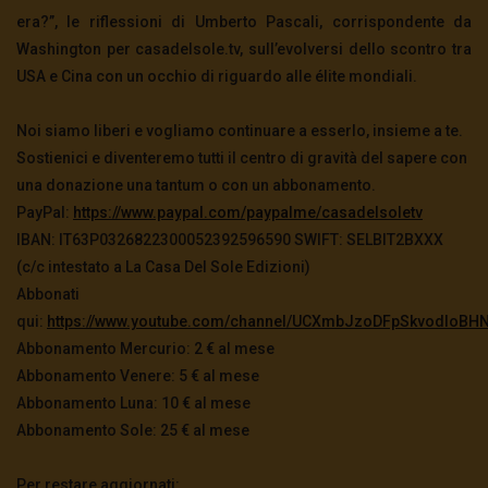
era?”, le riflessioni di Umberto Pascali, corrispondente da
Washington per casadelsole.tv, sull’evolversi dello scontro tra
USA e Cina con un occhio di riguardo alle élite mondiali.
Noi siamo liberi e vogliamo continuare a esserlo, insieme a te.
Sostienici e diventeremo tutti il centro di gravità del sapere con
una donazione una tantum o con un abbonamento.
PayPal:
https://www.paypal.com/paypalme/casadelsoletv
IBAN: IT63P0326822300052392596590 SWIFT: SELBIT2BXXX
(c/c intestato a La Casa Del Sole Edizioni)
Abbonati
qui:
https://www.youtube.com/channel/UCXmbJzoDFpSkvodIoBHN
Abbonamento Mercurio: 2 € al mese
Abbonamento Venere: 5 € al mese
Abbonamento Luna: 10 € al mese
Abbonamento Sole: 25 € al mese
Per restare aggiornati: