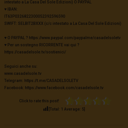
intestato a La Casa Del Sole Edizioni) O PAYPAL
♥️ IBAN:
IT63P0326822300052392596590
SWIFT: SELBIT2BXXX (c/c intestato a La Casa Del Sole Edizioni)
♥️ O PAYPAL ? https://www.paypal.com/paypalme/casadelsoletv
♥️ Per un sostegno RICORRENTE vai qui ?
https://casadelsole.tv/sostienici/
Seguici anche su:
www.casadelsole.tv
Telegram: https://t.me/CASADELSOLETV
Facebook: https://www.facebook.com/casadelsole.tv
Click to rate this post!
[Total:
1
Average:
5
]