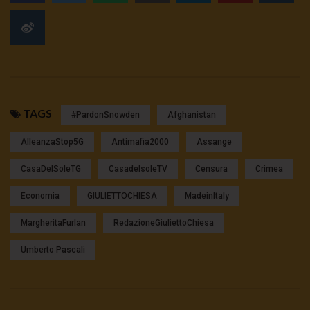
TAGS
#pardonSnowden
Afghanistan
AlleanzaStop5G
Antimafia2000
Assange
CasaDelSoleTG
CasadelsoleTV
Censura
Crimea
Economia
GIULIETTOCHIESA
MadeinItaly
MargheritaFurlan
RedazioneGiuliettoChiesa
Umberto Pascali