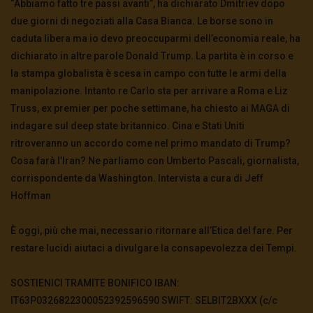
“Abbiamo fatto tre passi avanti”, ha dichiarato Dmitriev dopo
due giorni di negoziati alla Casa Bianca. Le borse sono in
caduta libera ma io devo preoccuparmi dell’economia reale, ha
dichiarato in altre parole Donald Trump. La partita è in corso e
la stampa globalista è scesa in campo con tutte le armi della
manipolazione. Intanto re Carlo sta per arrivare a Roma e Liz
Truss, ex premier per poche settimane, ha chiesto ai MAGA di
indagare sul deep state britannico. Cina e Stati Uniti
ritroveranno un accordo come nel primo mandato di Trump?
Cosa farà l’Iran? Ne parliamo con Umberto Pascali, giornalista,
corrispondente da Washington. Intervista a cura di Jeff
Hoffman
È oggi, più che mai, necessario ritornare all’Etica del fare. Per
restare lucidi aiutaci a divulgare la consapevolezza dei Tempi.
SOSTIENICI TRAMITE BONIFICO IBAN:
IT63P0326822300052392596590 SWIFT: SELBIT2BXXX (c/c