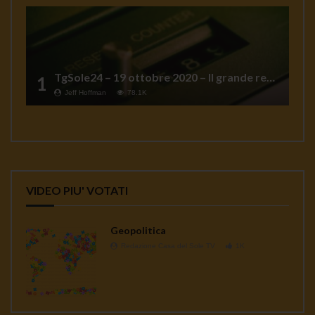
TgSole24 – 19 ottobre 2020 – Il grande reset
1
Jeff Hoffman
78.1K
VIDEO PIU' VOTATI
Geopolitica
Redazione Casa del Sole TV
1K