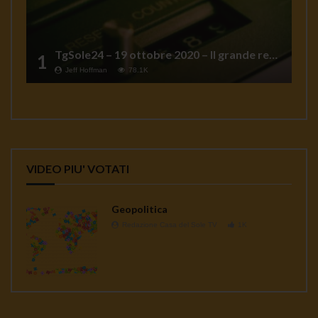
TgSole24 – 19 ottobre 2020 – Il grande reset
1
Jeff Hoffman
78.1K
VIDEO PIU' VOTATI
Geopolitica
Redazione Casa del Sole TV
1K