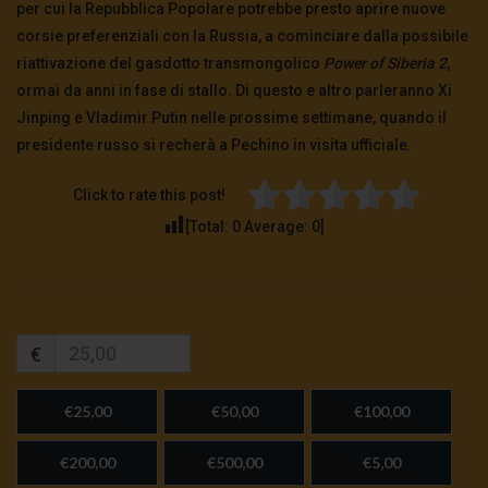
per cui la Repubblica Popolare potrebbe presto aprire nuove
corsie preferenziali con la Russia, a cominciare dalla possibile
riattivazione del gasdotto transmongolico
Power of Siberia 2
,
ormai da anni in fase di stallo. Di questo e altro parleranno Xi
Jinping e Vladimir Putin nelle prossime settimane, quando il
presidente russo si recherà a Pechino in visita ufficiale.
Click to rate this post!
[Total:
0
Average:
0
]
€
€25,00
€50,00
€100,00
€200,00
€500,00
€5,00