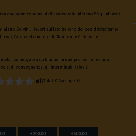
erra due agenti contusi dalle sassaiole. Almeno 55 gli attivisti
inistro Salvini, i lavori sul lato italiano del cosiddetto tunnel
ivisti, l’area del cantiere di Chiomonte è chiusa e
 velocità restano, nero su bianco, le sempre più numerose
ose e, di conseguenza, gli interminabili rinvii.
[Total:
0
Average:
0
]
00
€200,00
€500,00