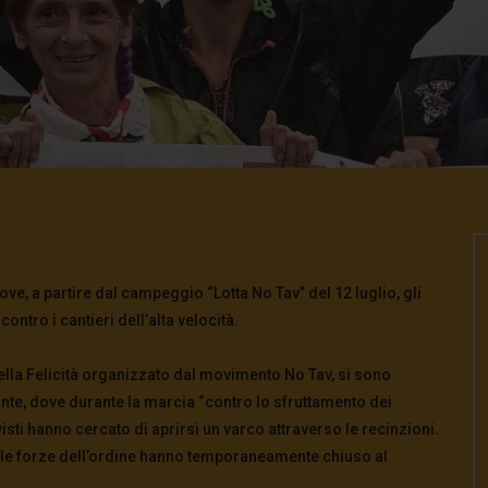
ve, a partire dal campeggio “Lotta No Tav” del 12 luglio, gli
contro i cantieri dell’alta velocità.
ella Felicità organizzato dal movimento No Tav, si sono
onte, dove durante la marcia “
contro lo sfruttamento dei
visti hanno cercato di aprirsi un varco attraverso le recinzioni.
e le forze dell’ordine hanno temporaneamente chiuso al