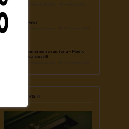
Gennaro Gargiulo
1 Febbraio 2021
News
Gennaro Gargiulo
17 Novembre 2020
L’emergenza sanitaria – Mauro
Scardovelli
Gennaro Gargiulo
17 Novembre 2020
VIDEO PIU' VISTI