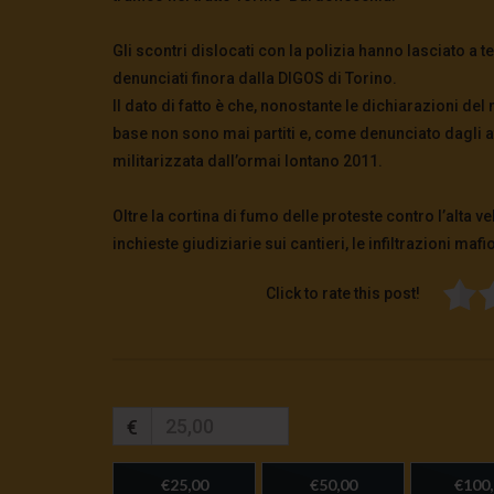
Gli scontri dislocati con la polizia hanno lasciato a t
denunciati finora dalla DIGOS di Torino.
Il dato di fatto è che, nonostante le dichiarazioni del m
base non sono mai partiti e, come denunciato dagli att
militarizzata dall’ormai lontano 2011.
Oltre la cortina di fumo delle proteste contro l’alta
inchieste giudiziarie sui cantieri, le infiltrazioni mafi
Click to rate this post!
€
€25,00
€50,00
€100,