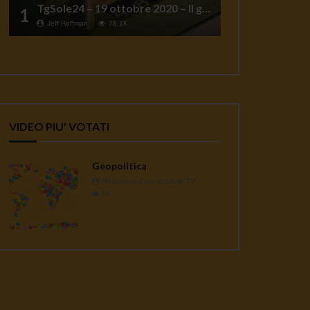
TgSole24 – 19 ottobre 2020 – Il grande reset
1
Jeff Hoffman
78.1K
VIDEO PIU' VOTATI
Geopolitica
Redazione Casa del Sole TV
1K