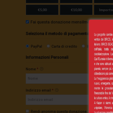
€5,00
€10,00
Importo
Fai questa donazione mensilmente
Seleziona il metodo di pagamento
PayPal
Carta di credito
Bonifico SEPA
Informazioni Personali
Nome
*
Indirizzo email
*
Rendi anonima questa donazione.