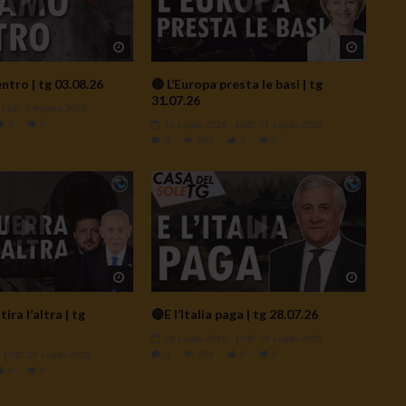
Watch Later
Watch L
ntro | tg 03.08.26
🔴 L’Europa presta le basi | tg
31.07.26
- LUD:
3 Agosto 2026
0
0
31 Luglio 2026
- LUD:
31 Luglio 2026
0
352
0
0
Watch Later
Watch L
ira l’altra | tg
🔴E l’Italia paga | tg 28.07.26
28 Luglio 2026
- LUD:
28 Luglio 2026
0
404
0
0
- LUD:
29 Luglio 2026
0
0