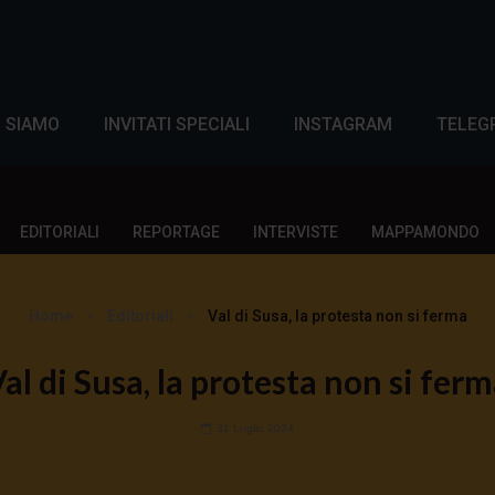
I SIAMO
INVITATI SPECIALI
INSTAGRAM
TELEG
EDITORIALI
REPORTAGE
INTERVISTE
MAPPAMONDO
Home
Editoriali
Val di Susa, la protesta non si ferma
al di Susa, la protesta non si fer
31 Luglio 2024