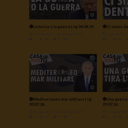
Watch Later
🔴La borsa o la guerra | tg 04.08.26
🔴Ci siamo de
4 Agosto 2026
- LUD:
4 Agosto 2026
3 Agosto 2026
0
280
0
0
0
316
Watch Later
🔴Mediterraneo mar militare | tg
🔴Una guerra t
30.07.26
29.07.26
30 Luglio 2026
- LUD:
30 Luglio 2026
29 Luglio 2026
0
212
0
0
0
342