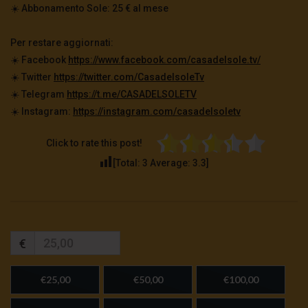
☀️ Abbonamento Sole: 25 € al mese
Per restare aggiornati:
☀️ Facebook
https://www.facebook.com/casadelsole.tv/
☀️ Twitter
https://twitter.com/CasadelsoleTv
☀️ Telegram
https://t.me/CASADELSOLETV
☀️ Instagram:
https://instagram.com/casadelsoletv
Click to rate this post!
[Total:
3
Average:
3.3
]
€
€25,00
€50,00
€100,00