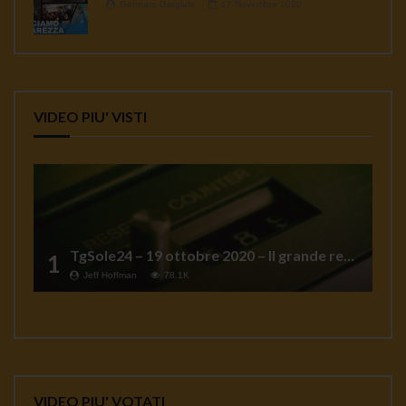
Gennaro Gargiulo
17 Novembre 2020
VIDEO PIU' VISTI
TgSole24 – 19 ottobre 2020 – Il grande reset
1
Jeff Hoffman
78.1K
VIDEO PIU' VOTATI