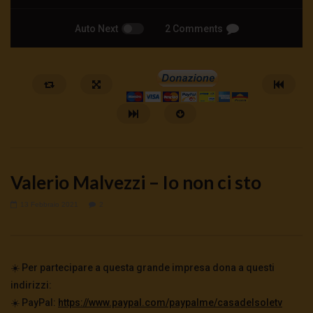
Auto Next
2 Comments
Valerio Malvezzi – Io non ci sto
13 Febbraio 2021
2
Watch Later
🔴La borsa o la guerra | tg 04.08.26
🔴Ci siamo dentro | tg 
☀️ Per partecipare a questa grande impresa dona a questi
4 Agosto 2026
- LUD:
4 Agosto 2026
3 Agosto 2026
- LUD:
3 Agost
indirizzi:
0
313
0
0
0
330
0
0
☀️ PayPal:
https://www.paypal.com/paypalme/casadelsoletv