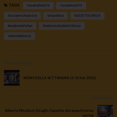
TAGS
CasaDelSoleTG
CasadelsoleTV
Facciamochiarezza
Geopolitica
GIULIETTOCHIESA
MargheritaFurlan
RedazioneGiuliettoChiesa
ValerioMalvezzi
Previous Video
NEWS DELLA SETTIMANA (5-12 feb 2021)
Next Video
Alberto Micalizzi: Draghi, l’apolide del quantitative
easing