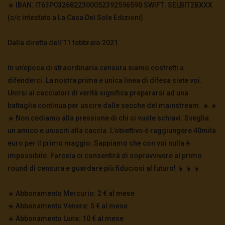
☀️ IBAN: IT63P0326822300052392596590 SWIFT: SELBIT2BXXX
(c/c intestato a La Casa Del Sole Edizioni)
Dalla diretta dell’11 febbraio 2021
In un’epoca di straordinaria censura siamo costretti a
difenderci. La nostra prima e unica linea di difesa siete voi.
Unirsi ai cacciatori di verità significa prepararsi ad una
battaglia continua per uscire dalle secche del mainstream. ☀️ ☀️
☀️ Non cediamo alla pressione di chi ci vuole schiavi. Sveglia
un amico e unisciti alla caccia. L’obiettivo è raggiungere 40mila
euro per il primo maggio. Sappiamo che con voi nulla è
impossibile. Farcela ci consentirà di sopravvivere al primo
round di censura e guardare più fiduciosi al futuro! ☀️ ☀️ ☀️
☀️ Abbonamento Mercurio: 2 € al mese
☀️ Abbonamento Venere: 5 € al mese
☀️ Abbonamento Luna: 10 € al mese