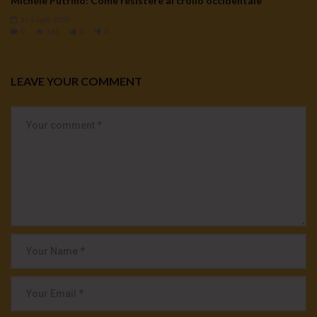
Michele Putrino: Come resistere al crollo occidentale
31 Luglio 2026
0
138
0
0
LEAVE YOUR COMMENT