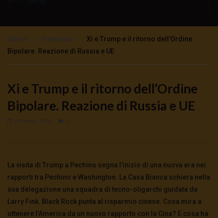
No alle bombe nucleari in Italia: sicurezza
sovranità neutralità
Home
Interviste
Xi e Trump e il ritorno dell’Ordine
1.7K
757
Bipolare. Reazione di Russia e UE
CHE GUERRA SARÀ? INTERVISTA AL
GENERALE FABIO MINI
Xi e Trump e il ritorno dell’Ordine
4.2K
51
Bipolare. Reazione di Russia e UE
19 Maggio 2026
0
La visita di Trump a Pechino segna l’inizio di una nuova era nei
rapporti tra Pechino e Washington. La Casa Bianca schiera nella
sua delegazione una squadra di tecno-oligarchi guidata da
Larry Fink. Black Rock punta al risparmio cinese. Cosa mira a
ottenere l’America da un nuovo rapporto con la Cina? E cosa ha