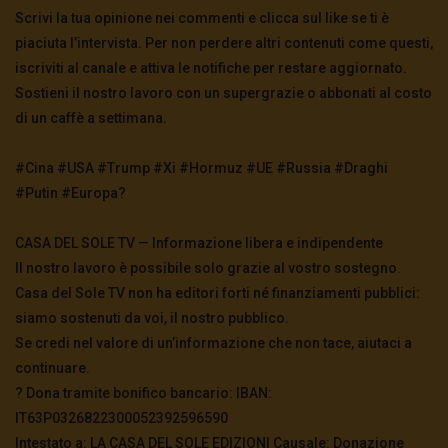
Scrivi la tua opinione nei commenti e clicca sul like se ti è
piaciuta l’intervista. Per non perdere altri contenuti come questi,
iscriviti al canale e attiva le notifiche per restare aggiornato.
Sostieni il nostro lavoro con un supergrazie o abbonati al costo
di un caffè a settimana.
#Cina #USA #Trump #Xi #Hormuz #UE #Russia #Draghi
#Putin #Europa?
CASA DEL SOLE TV — Informazione libera e indipendente
Il nostro lavoro è possibile solo grazie al vostro sostegno.
Casa del Sole TV non ha editori forti né finanziamenti pubblici:
siamo sostenuti da voi, il nostro pubblico.
Se credi nel valore di un’informazione che non tace, aiutaci a
continuare.
? Dona tramite bonifico bancario: IBAN:
IT63P0326822300052392596590
Intestato a: LA CASA DEL SOLE EDIZIONI Causale: Donazione