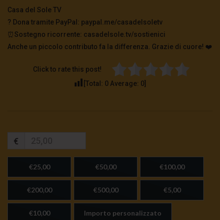
Casa del Sole TV
?️ Dona tramite PayPal: paypal.me/casadelsoletv
⏰Sostegno ricorrente: casadelsole.tv/sostienici
Anche un piccolo contributo fa la differenza. Grazie di cuore! ❤️
Click to rate this post!
[Total:
0
Average:
0
]
€
€25,00
€50,00
€100,00
€200,00
€500,00
€5,00
€10,00
Importo personalizzato