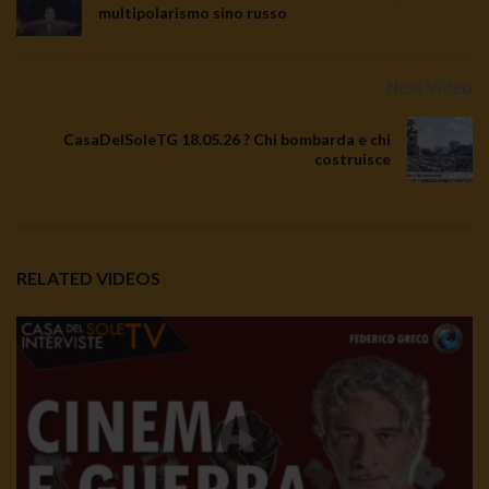
multipolarismo sino russo
Next Video
CasaDelSoleTG 18.05.26 ? Chi bombarda e chi
costruisce
RELATED VIDEOS