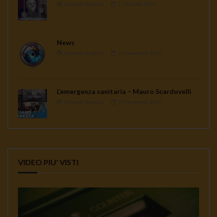
Gennaro Gargiulo
1 Febbraio 2021
News
Gennaro Gargiulo
17 Novembre 2020
L’emergenza sanitaria – Mauro Scardovelli
Gennaro Gargiulo
17 Novembre 2020
VIDEO PIU' VISTI