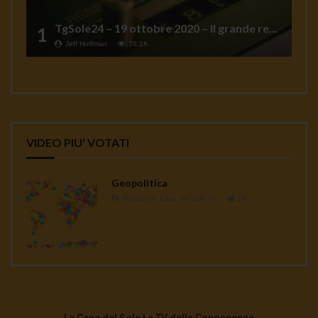
TgSole24 – 19 ottobre 2020 – Il grande reset
1
Jeff Hoffman
78.1K
VIDEO PIU' VOTATI
Geopolitica
Redazione Casa del Sole TV
1K
La Casa del Sole La TV della Conoscenza