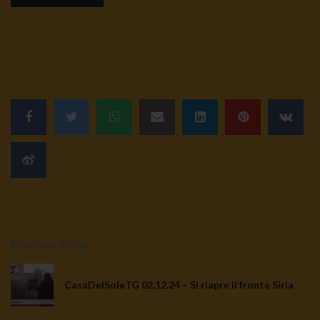
sciatteria
3K
0
TgSole24 | 5 ottobre 2020 | Stato
d’emergenza, i retroscena
3.5K
0
TgSole24 02.10.20 | Caucaso pronto a
esplodere
3.1K
0
TgSole24 Speciale | Guerra e pace
dell’energia
Previous Video
2.4K
0
CasaDelSoleTG 02.12.24 – Si riapre il fronte Siria
TgSole24 01.10.20 | Putin resiste
3K
0