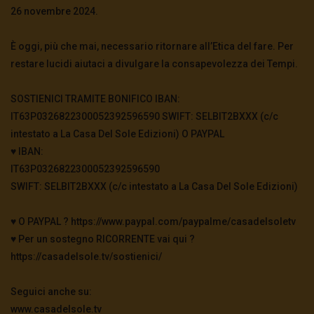
guerra è più vicina
26 novembre 2024.
3.5K
0
È oggi, più che mai, necessario ritornare all’Etica del fare. Per
restare lucidi aiutaci a divulgare la consapevolezza dei Tempi.
TgSole24 – 4 novembre 2020 – In bilico
3.6K
0
SOSTIENICI TRAMITE BONIFICO IBAN:
IT63P0326822300052392596590 SWIFT: SELBIT2BXXX (c/c
intestato a La Casa Del Sole Edizioni) O PAYPAL
TgSole24 – 3 novembre 2020 – La
supersocietà globale
♥️ IBAN:
3.5K
0
IT63P0326822300052392596590
SWIFT: SELBIT2BXXX (c/c intestato a La Casa Del Sole Edizioni)
TgSole24 – 2 novembre 2020 – “Andiamo a
scovarli casa per casa”
♥️ O PAYPAL ? https://www.paypal.com/paypalme/casadelsoletv
3.5K
0
♥️ Per un sostegno RICORRENTE vai qui ?
https://casadelsole.tv/sostienici/
TgSole24 – 29 ottobre 2020 – La nuova era
digitale
Seguici anche su:
3.6K
0
www.casadelsole.tv