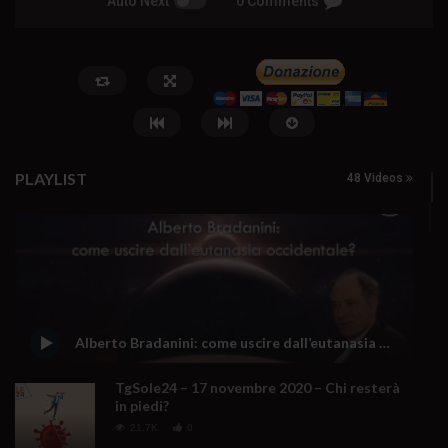
Auto Next
0 Comments
PLAYLIST
48 Videos
Watch Later
ANDREA ZHOK: DAL WELFARE AL
Hanieh Tarkian, il rancor
WARFARE
23 Luglio 2026
Alberto Bradanini: come uscire dall’eutanasia occidentale?
0
202
0
0
25 Luglio 2026
0
823
0
0
TgSole24 – 17 novembre 2020 – Chi resterà
in piedi?
21.7K
0