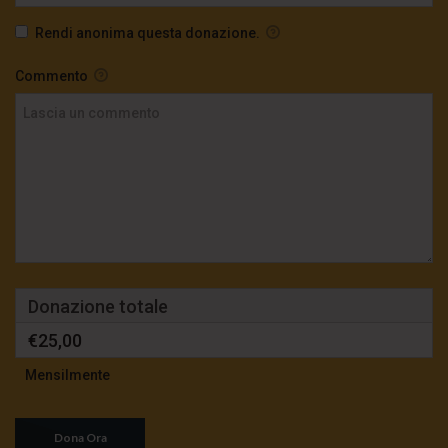
Rendi anonima questa donazione.
TgSole24 – 14 ottobre 2020 – La scimmia al
comando
Commento
3.9K
0
TgSole24 – 13 Ottobre 2020 – Le ultime
provocazioni dell’Impero
3.3K
0
TgSole24 – 12 ottobre 2020 – E’ qui la festa?
2.4K
0
Donazione totale
€25,00
TgSole24 – 8 ottobre 2020 – Chi ha paura di
Putin?
Mensilmente
3.8K
0
TgSole24 – 7 ottobre 2020 – Stato di