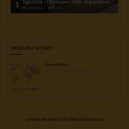
TgSole24 – 19 ottobre 2020 – Il grande reset
1
Jeff Hoffman
78.1K
VIDEO PIU' VOTATI
Geopolitica
Redazione Casa del Sole TV
1K
La Casa del Sole La TV della Conoscenza