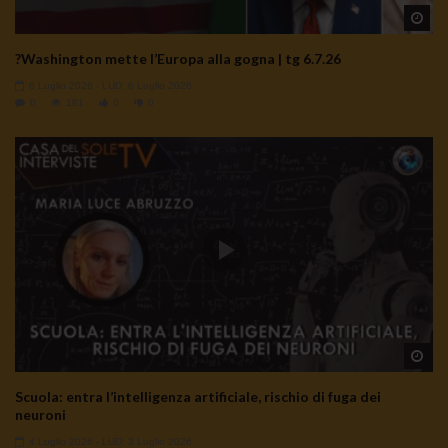
Wa
?Washington mette l’Europa alla gogna | tg 6.7.26
TgSole24 – 18 novembre 2020 – L’inganno è
peggiore del tradimento
6 Luglio 2026
- LUD:
6 Luglio 2026
3.9K
0
0
181
0
0
TgSole24 11.09.20 | La guerra infinita
2.9K
0
Wa
Scuola: entra l’intelligenza artificiale, rischio di fuga dei
neuroni
4 Luglio 2026
- LUD:
3 Luglio 2026