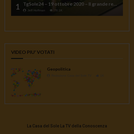
TgSole24 – 19 ottobre 2020 – Il grande reset
1
Jeff Hoffman
78.1K
VIDEO PIU' VOTATI
Geopolitica
Redazione Casa del Sole TV
1K
La Casa del Sole La TV della Conoscenza