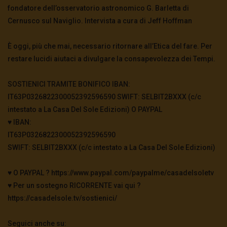
guerra è più vicina
fondatore dell’osservatorio astronomico G. Barletta di
3.5K
0
Cernusco sul Naviglio. Intervista a cura di Jeff Hoffman
È oggi, più che mai, necessario ritornare all’Etica del fare. Per
TgSole24 – 4 novembre 2020 – In bilico
restare lucidi aiutaci a divulgare la consapevolezza dei Tempi.
3.6K
0
SOSTIENICI TRAMITE BONIFICO IBAN:
IT63P0326822300052392596590 SWIFT: SELBIT2BXXX (c/c
TgSole24 – 3 novembre 2020 – La
supersocietà globale
intestato a La Casa Del Sole Edizioni) O PAYPAL
3.5K
0
♥️ IBAN:
IT63P0326822300052392596590
SWIFT: SELBIT2BXXX (c/c intestato a La Casa Del Sole Edizioni)
TgSole24 – 2 novembre 2020 – “Andiamo a
scovarli casa per casa”
3.5K
0
♥️ O PAYPAL ? https://www.paypal.com/paypalme/casadelsoletv
♥️ Per un sostegno RICORRENTE vai qui ?
https://casadelsole.tv/sostienici/
TgSole24 – 29 ottobre 2020 – La nuova era
digitale
3.6K
0
Seguici anche su: