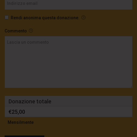
TgSole24 – 14 ottobre 2020 – La scimmia al
Rendi anonima questa donazione.
comando
3.9K
0
Commento
TgSole24 – 13 Ottobre 2020 – Le ultime
provocazioni dell’Impero
3.3K
0
TgSole24 – 12 ottobre 2020 – E’ qui la festa?
2.4K
0
Donazione totale
TgSole24 – 8 ottobre 2020 – Chi ha paura di
€25,00
Putin?
3.8K
0
Mensilmente
TgSole24 – 7 ottobre 2020 – Stato di