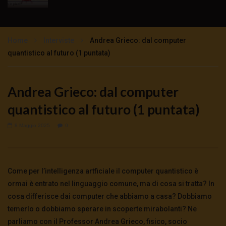
TgSole24 – 16 novembre 2020 –
Impazzimento collettivo
Home
Interviste
Andrea Grieco: dal computer
3K
0
quantistico al futuro (1 puntata)
TgSole24 – 12 novembre 2020 – Lock Step
tutto previsto
Andrea Grieco: dal computer
3K
0
quantistico al futuro (1 puntata)
TgSole24 – 11 novembre 2020 – Sarà un
8 Maggio 2025
0
Natale tutto rosso?
3.5K
0
Come per l’intelligenza artficiale il computer quantistico è
TgSole24 NO COMMENT – Trump non molla
ormai è entrato nel linguaggio comune, ma di cosa si tratta? In
5.5K
0
cosa differisce dai computer che abbiamo a casa? Dobbiamo
temerlo o dobbiamo sperare in scoperte mirabolanti? Ne
parliamo con il Professor Andrea Grieco, fisico, socio
TgSole24 – 9 novembre 2020 – Con Biden la