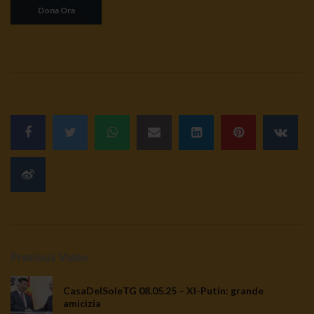
sciatteria
3K
0
TgSole24 | 5 ottobre 2020 | Stato
d’emergenza, i retroscena
3.5K
0
TgSole24 02.10.20 | Caucaso pronto a
esplodere
3.1K
0
TgSole24 Speciale | Guerra e pace
dell’energia
2.4K
0
Previous Video
TgSole24 01.10.20 | Putin resiste
CasaDelSoleTG 08.05.25 – XI-Putin: grande
3K
0
amicizia