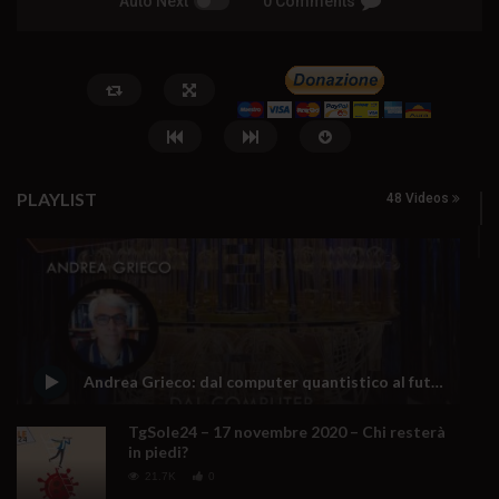
Auto Next
0 Comments
PLAYLIST
48 Videos
Watch Later
Quando la scuola fa disimparare la
🔴DRONI SI SCORTE NO 
pace
5 Agosto 2026
Andrea Grieco: dal computer quantistico al futuro (1 puntata)
0
64
0
0
7 Agosto 2026
- LUD:
7 Agosto 2026
0
56
0
0
TgSole24 – 17 novembre 2020 – Chi resterà
in piedi?
21.7K
0