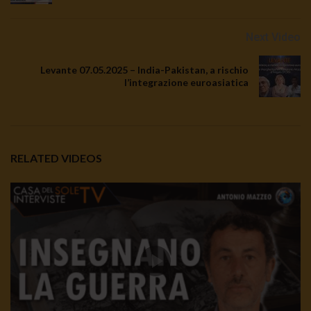
TgSole24 30.09.20 | La paura ci rende deboli
Next Video
1.5K
0
Levante 07.05.2025 – India-Pakistan, a rischio
l’integrazione euroasiatica
TgSole24 30.09.20 | La paura ci rende deboli
2.7K
0
RELATED VIDEOS
TgSole24 29.09.20 | Russia accerchiata
2K
0
TgSole24 28.09.20 | Chi soffia sulle ceneri?
2.5K
311