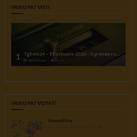
VIDEO PIU' VISTI
TgSole24 – 19 ottobre 2020 – Il grande reset
1
Jeff Hoffman
78.1K
VIDEO PIU' VOTATI
Geopolitica
Redazione Casa del Sole TV
1K