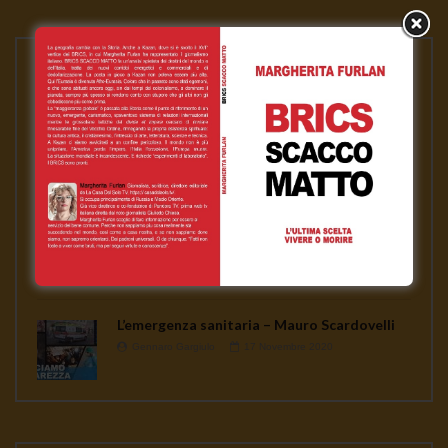
PLAYLISTS
ASSANGE LIBERO per la nostra libertà
Gennaro Gargiulo
1 Febbraio 2021
News
Gennaro Gargiulo
17 Novembre 2020
L’emergenza sanitaria – Mauro Scardovelli
Gennaro Gargiulo
17 Novembre 2020