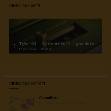
VIDEO PIU' VISTI
TgSole24 – 19 ottobre 2020 – Il grande reset
1
Jeff Hoffman
78.1K
VIDEO PIU' VOTATI
Geopolitica
Redazione Casa del Sole TV
1K