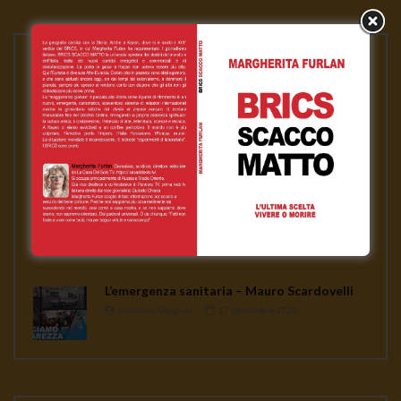
PLAYLISTS
ASSANGE LIBERO per la nostra libertà
Gennaro Gargiulo
1 Febbraio 2021
News
Gennaro Gargiulo
17 Novembre 2020
L’emergenza sanitaria – Mauro Scardovelli
Gennaro Gargiulo
17 Novembre 2020