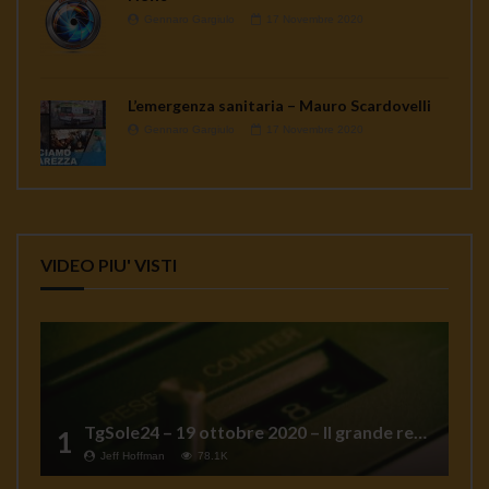
Gennaro Gargiulo
17 Novembre 2020
L’emergenza sanitaria – Mauro Scardovelli
Gennaro Gargiulo
17 Novembre 2020
VIDEO PIU' VISTI
TgSole24 – 19 ottobre 2020 – Il grande reset
1
Jeff Hoffman
78.1K