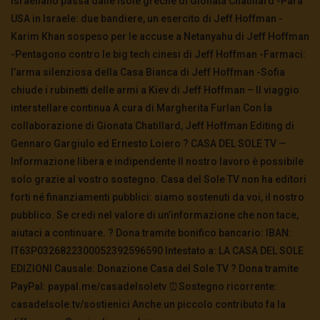
israeliano passa dalle isole greche di Gionata Chatillard -Parà
guerra è più vicina
USA in Israele: due bandiere, un esercito di Jeff Hoffman -
3.5K
0
Karim Khan sospeso per le accuse a Netanyahu di Jeff Hoffman
-Pentagono contro le big tech cinesi di Jeff Hoffman -Farmaci:
TgSole24 – 4 novembre 2020 – In bilico
l’arma silenziosa della Casa Bianca di Jeff Hoffman -Sofia
3.6K
0
chiude i rubinetti delle armi a Kiev di Jeff Hoffman – Il viaggio
interstellare continua A cura di Margherita Furlan Con la
collaborazione di Gionata Chatillard, Jeff Hoffman Editing di
TgSole24 – 3 novembre 2020 – La
Gennaro Gargiulo ed Ernesto Loiero ? CASA DEL SOLE TV —
supersocietà globale
Informazione libera e indipendente Il nostro lavoro è possibile
3.4K
0
solo grazie al vostro sostegno. Casa del Sole TV non ha editori
forti né finanziamenti pubblici: siamo sostenuti da voi, il nostro
TgSole24 – 2 novembre 2020 – “Andiamo a
pubblico. Se credi nel valore di un’informazione che non tace,
scovarli casa per casa”
aiutaci a continuare. ? Dona tramite bonifico bancario: IBAN:
3.5K
0
IT63P0326822300052392596590 Intestato a: LA CASA DEL SOLE
EDIZIONI Causale: Donazione Casa del Sole TV ?️ Dona tramite
TgSole24 – 29 ottobre 2020 – La nuova era
PayPal: paypal.me/casadelsoletv ⏰Sostegno ricorrente:
digitale
casadelsole.tv/sostienici Anche un piccolo contributo fa la
3.6K
0