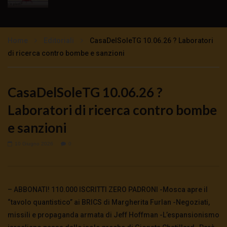
TgSole24 – 16 novembre 2020 –
Impazzimento collettivo
Home
Editoriali
CasaDelSoleTG 10.06.26 ? Laboratori
3K
0
di ricerca contro bombe e sanzioni
TgSole24 – 12 novembre 2020 – Lock Step
tutto previsto
CasaDelSoleTG 10.06.26 ?
3K
0
Laboratori di ricerca contro bombe
TgSole24 – 11 novembre 2020 – Sarà un
e sanzioni
Natale tutto rosso?
3.5K
0
10 Giugno 2026
0
TgSole24 NO COMMENT – Trump non molla
5.5K
0
– ABBONATI! 110.000 ISCRITTI ZERO PADRONI -Mosca apre il
“tavolo quantistico” ai BRICS di Margherita Furlan -Negoziati,
missili e propaganda armata di Jeff Hoffman -L’espansionismo
TgSole24 – 9 novembre 2020 – Con Biden la