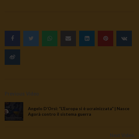
sciatteria
3K
0
TgSole24 | 5 ottobre 2020 | Stato
d’emergenza, i retroscena
3.4K
0
TgSole24 02.10.20 | Caucaso pronto a
esplodere
3.1K
0
TgSole24 Speciale | Guerra e pace
Previous Video
dell’energia
2.4K
0
Angelo D’Orsi: “L’Europa si è ucrainizzata” | Nasce
Agorà contro il sistema guerra
TgSole24 01.10.20 | Putin resiste
3K
0
Next Video