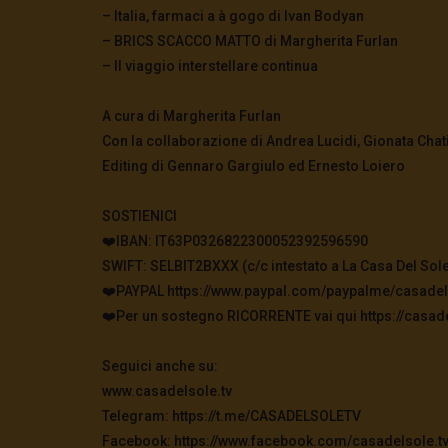
– Italia, farmaci a à gogo di Ivan Bodyan
– BRICS SCACCO MATTO di Margherita Furlan
– Il viaggio interstellare continua
A cura di Margherita Furlan
Con la collaborazione di Andrea Lucidi, Gionata Cha
Editing di Gennaro Gargiulo ed Ernesto Loiero
SOSTIENICI
❤️IBAN: IT63P0326822300052392596590
SWIFT: SELBIT2BXXX (c/c intestato a La Casa Del Sole
❤️PAYPAL https://www.paypal.com/paypalme/casadel
❤️Per un sostegno RICORRENTE vai qui https://casade
Seguici anche su:
www.casadelsole.tv
Telegram: https://t.me/CASADELSOLETV
Facebook: https://www.facebook.com/casadelsole.t