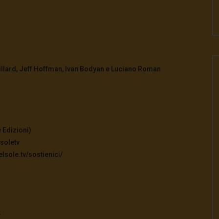
tillard, Jeff Hoffman, Ivan Bodyan e Luciano Roman
 Edizioni)
soletv
lsole.tv/sostienici/
v