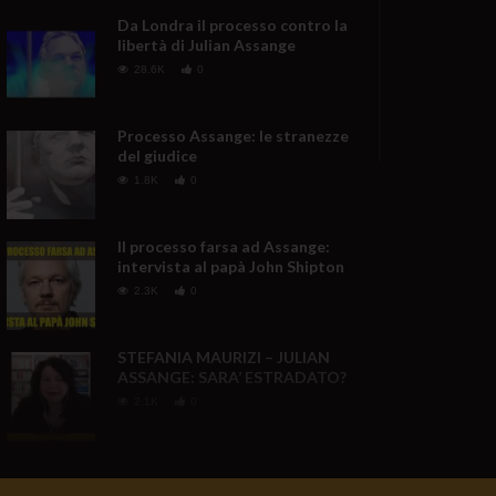
Da Londra il processo contro la
libertà di Julian Assange
28.6K
0
Processo Assange: le stranezze
del giudice
1.8K
0
Il processo farsa ad Assange:
intervista al papà John Shipton
2.3K
0
STEFANIA MAURIZI – JULIAN
ASSANGE: SARA’ ESTRADATO?
2.1K
0
È LA REPUBBLICA DI ISRAELE
3.1K
312