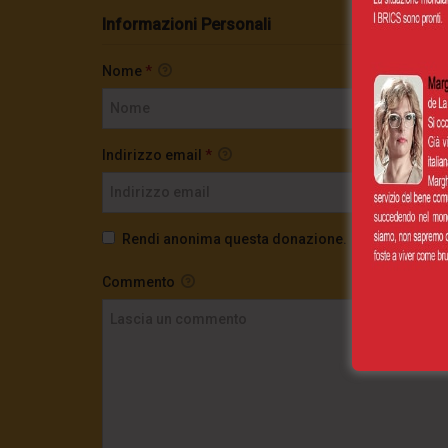
Informazioni Personali
Nome
*
Indirizzo email
*
Rendi anonima questa donazione.
Commento