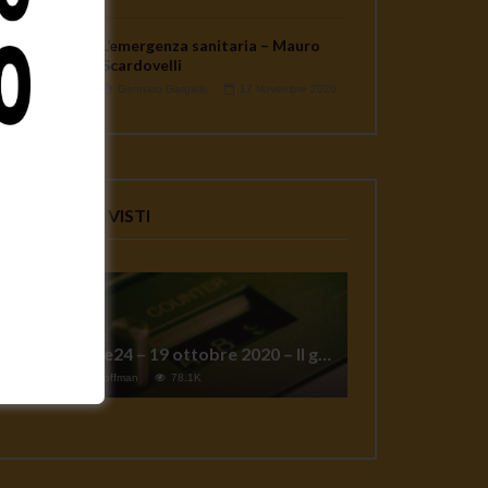
Giulietto Chiesa: “il grande
L’emergenza sanitaria – Mauro
peccato di Assange”
Scardovelli
2.9K
0
Gennaro Gargiulo
17 Novembre 2020
VIDEO PIU' VISTI
TgSole24 – 19 ottobre 2020 – Il grande reset
1
Jeff Hoffman
78.1K