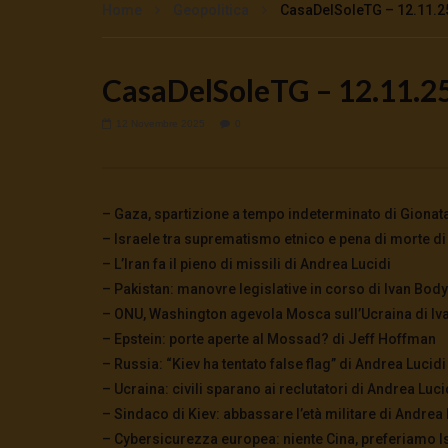
Home
Geopolitica
CasaDelSoleTG – 12.11.25 
CasaDelSoleTG – 12.11.25 
Watch Later
🔴DRONI SI SCORTE NO | TG 05.08.26
🔴La borsa 
12 Novembre 2025
0
5 Agosto 2026
4 Agosto 2
0
49
0
0
0
275
– Gaza, spartizione a tempo indeterminato di Gionata
– Israele tra suprematismo etnico e pena di morte d
– L’Iran fa il pieno di missili di Andrea Lucidi
– Pakistan: manovre legislative in corso di Ivan Bod
– ONU, Washington agevola Mosca sull’Ucraina di I
– Epstein: porte aperte al Mossad? di Jeff Hoffman
– Russia: “Kiev ha tentato false flag” di Andrea Lucidi
– Ucraina: civili sparano ai reclutatori di Andrea Luci
– Sindaco di Kiev: abbassare l’età militare di Andrea 
– Cybersicurezza europea: niente Cina, preferiamo I