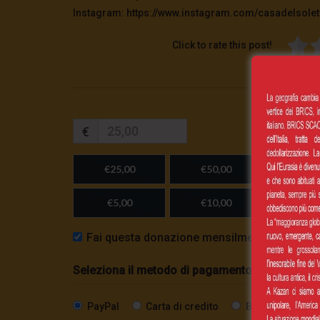
Instagram: https://www.instagram.com/casadelsolet
Click to rate this post!
€
€25,00
€50,00
€100,
€5,00
€10,00
Importo
Fai questa donazione mensilmente
Seleziona il metodo di pagamento
PayPal
Carta di credito
Bonifico SEPA