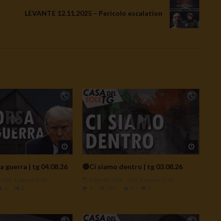
LEVANTE 12.11.2025 – Pericolo escalation
Watch Later
Watch L
a guerra | tg 04.08.26
🔴Ci siamo dentro | tg 03.08.26
- LUD:
4 Agosto 2026
3 Agosto 2026
- LUD:
3 Agosto 2026
0
0
0
300
0
0