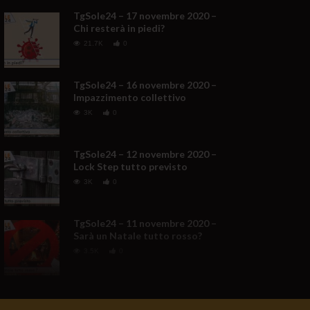
TgSole24 – 17 novembre 2020 –
Chi resterà in piedi?
21.7K
0
TgSole24 – 16 novembre 2020 –
Impazzimento collettivo
3K
0
TgSole24 – 12 novembre 2020 –
Lock Step tutto previsto
3K
0
TgSole24 – 11 novembre 2020 –
Sarà un Natale tutto rosso?
3.5K
0
TgSole24 NO COMMENT –
Trump non molla