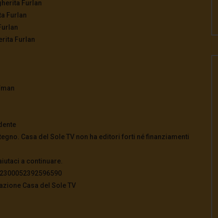
gherita Furlan
ta Furlan
Furlan
rita Furlan
ffman
dente
tegno. Casa del Sole TV non ha editori forti né finanziamenti
aiutaci a continuare.
822300052392596590
azione Casa del Sole TV