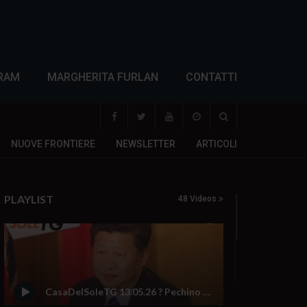
RAM
MARGHERITA FURLAN
CONTATTI
NUOVE FRONTIERE
NEWSLETTER
ARTICOLI
PLAYLIST
48 Videos
CasaDelSoleTG 13.05.26 ? Pechino chip e bombe: tutto si tiene