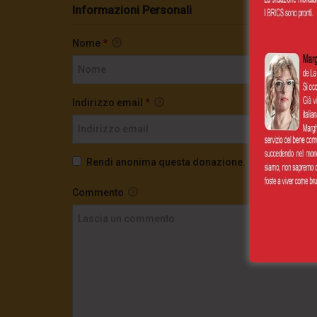
Informazioni Personali
Nome
*
Indirizzo email
*
Rendi anonima questa donazione.
Commento