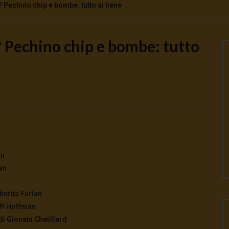
Pechino chip e bombe: tutto si tiene
 Pechino chip e bombe: tutto
Watch Later
o la guerra | tg 04.08.26
🔴Ci siamo dentro | tg 03.08.26
026
- LUD:
4 Agosto 2026
3 Agosto 2026
- LUD:
3 Agosto 2026
0
0
0
293
0
0
an
lan
herita Furlan
eff Hoffman
 di Gionata Chatillard