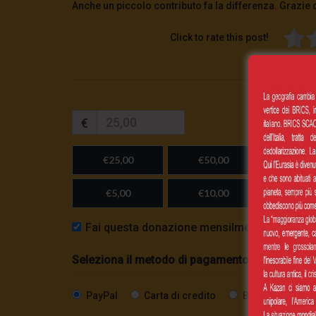
Anche un piccolo contributo fa la differenza. Grazie 
Click to rate this post!
€
€25,00
€50,00
€100,
€5,00
€10,00
Importo
Fai questa donazione mensilmente
Seleziona il metodo di pagamento
PayPal
Carta di credito
Bonifico SEPA