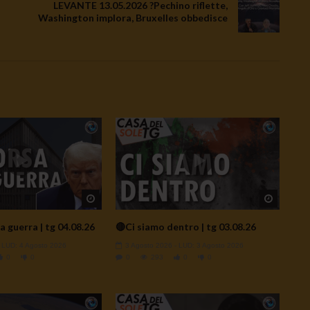
LEVANTE 13.05.2026 ?Pechino riflette,
Washington implora, Bruxelles obbedisce
Watch Later
Watch L
a guerra | tg 04.08.26
🔴Ci siamo dentro | tg 03.08.26
- LUD:
4 Agosto 2026
3 Agosto 2026
- LUD:
3 Agosto 2026
0
0
0
293
0
0