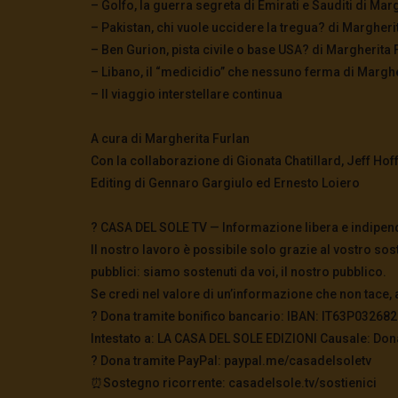
– Golfo, la guerra segreta di Emirati e Sauditi di Mar
– Pakistan, chi vuole uccidere la tregua? di Margheri
– Ben Gurion, pista civile o base USA? di Margherita 
– Libano, il “medicidio” che nessuno ferma di Marghe
– Il viaggio interstellare continua
A cura di Margherita Furlan
Con la collaborazione di Gionata Chatillard, Jeff Ho
Editing di Gennaro Gargiulo ed Ernesto Loiero
? CASA DEL SOLE TV — Informazione libera e indipen
Il nostro lavoro è possibile solo grazie al vostro sos
pubblici: siamo sostenuti da voi, il nostro pubblico.
Se credi nel valore di un’informazione che non tace, 
? Dona tramite bonifico bancario: IBAN: IT63P0326
Intestato a: LA CASA DEL SOLE EDIZIONI Causale: Don
?️ Dona tramite PayPal: paypal.me/casadelsoletv
⏰Sostegno ricorrente: casadelsole.tv/sostienici