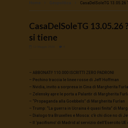
Home
Geopolitica
CasaDelSoleTG 13.05.26 ? 
CasaDelSoleTG 13.05.26 ?
Watch Later
si tiene
🔴DRONI SI SCORTE NO | TG 05.08.26
🔴La borsa 
5 Agosto 2026
4 Agosto 2
0
34
0
0
0
266
13 Maggio 2026
0
– ABBONATI! 110.000 ISCRITTI ZERO PADRONI
– Pechino traccia le linee rosse di Jeff Hoffman
– Nvidia, invito a sorpresa in Cina di Margherita Furl
– Zelensky apre le porta a Palantir di Margherita Fur
– “Propaganda alla Goebbels” di Margherita Furlan
– Trump: “La guerra in Ucraina è quasi finita” di Marg
– Dialogo tra Bruxelles e Mosca: c’è chi dice no di J
– Il ‘pacifismo’ di Madrid al servizio dell’Esercito UE