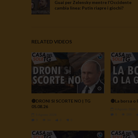
Guai per Zelensky mentre l’Occidente
cambia linea: Putin riapre i giochi?
RELATED VIDEOS
Watch Later
🔴DRONI SI SCORTE NO | TG
🔴La borsa o l
05.08.26
4 Agosto 2026
0
266
5 Agosto 2026
0
34
0
0