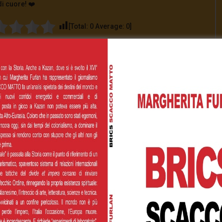
di cuore! ❤️
[Total:
0
Average:
0
]
00
€200,00
€500,00
 personalizzato