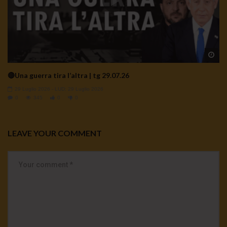
Wa
🔴Una guerra tira l’altra | tg 29.07.26
29 Luglio 2026
- LUD:
29 Luglio 2026
0
345
0
0
LEAVE YOUR COMMENT