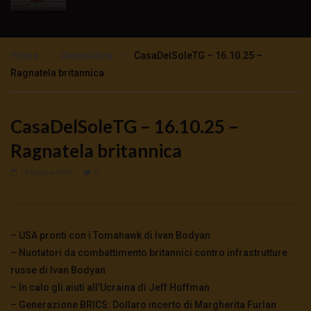
TgSole24 – 16 novembre 2020 –
Impazzimento collettivo
Home
Geopolitica
CasaDelSoleTG – 16.10.25 –
3K
0
Ragnatela britannica
TgSole24 – 12 novembre 2020 – Lock Step
tutto previsto
CasaDelSoleTG – 16.10.25 –
3K
0
Ragnatela britannica
TgSole24 – 11 novembre 2020 – Sarà un
16 Ottobre 2025
0
Natale tutto rosso?
3.5K
0
– USA pronti con i Tomahawk di Ivan Bodyan
TgSole24 NO COMMENT – Trump non molla
– Nuotatori da combattimento britannici contro infrastrutture
5.5K
0
russe di Ivan Bodyan
– In calo gli aiuti all’Ucraina di Jeff Hoffman
– Generazione BRICS: Dollaro incerto di Margherita Furlan
TgSole24 – 9 novembre 2020 – Con Biden la