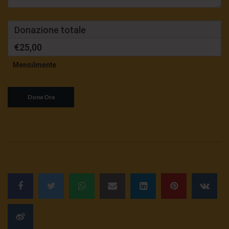
sciatteria
3K
0
Donazione totale
€25,00
TgSole24 | 5 ottobre 2020 | Stato
d’emergenza, i retroscena
Mensilmente
3.5K
0
TgSole24 02.10.20 | Caucaso pronto a
esplodere
3.1K
0
TgSole24 Speciale | Guerra e pace
dell’energia
2.4K
0
TgSole24 01.10.20 | Putin resiste
3K
0