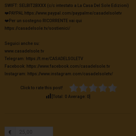
SWIFT: SELBIT2BXXX (c/c intestato a La Casa Del Sole Edizioni)
❤️PAYPAL https://www.paypal.com/paypalme/casadelsoletv
TgSole24 – 28 ottobre 2020 – Manipolazione
mediatica o sanitaria?
❤️Per un sostegno RICORRENTE vai qui
3.3K
0
https://casadelsole.tv/sostienici/
Seguici anche su:
TgSole24 – 27 ottobre 2020 – La protesta
avanza
www.casadelsole.tv
3.1K
0
Telegram: https://t.me/CASADELSOLETV
Facebook: https://www.facebook.com/casadelsole.tv
Instagram: https://www.instagram.com/casadelsoletv/
TgSole24 – 26 ottobre 2020 – Fermare la
follia
2.9K
0
Click to rate this post!
[Total:
0
Average:
0
]
Enrica Perucchietti: Deriva Postumana
2K
0
€
TgSole24 – 22 ottobre 2020 – La carta della