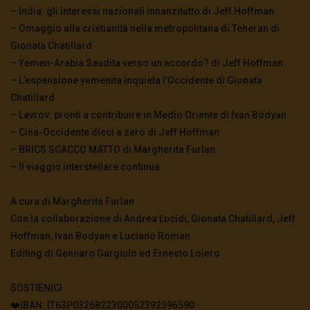
guerra è più vicina
– India: gli interessi nazionali innanzitutto di Jeff Hoffman
3.5K
0
– Omaggio alla cristianità nella metropolitana di Teheran di
Gionata Chatillard
– Yemen-Arabia Saudita verso un accordo? di Jeff Hoffman
TgSole24 – 4 novembre 2020 – In bilico
– L’espansione yemenita inquieta l’Occidente di Gionata
3.6K
0
Chatillard
– Lavrov: pronti a contribuire in Medio Oriente di Ivan Bodyan
– Cina-Occidente dieci a zero di Jeff Hoffman
TgSole24 – 3 novembre 2020 – La
supersocietà globale
– BRICS SCACCO MATTO di Margherita Furlan
3.5K
0
– Il viaggio interstellare continua
A cura di Margherita Furlan
TgSole24 – 2 novembre 2020 – “Andiamo a
scovarli casa per casa”
Con la collaborazione di Andrea Lucidi, Gionata Chatillard, Jeff
3.5K
0
Hoffman, Ivan Bodyan e Luciano Roman
Editing di Gennaro Gargiulo ed Ernesto Loiero
TgSole24 – 29 ottobre 2020 – La nuova era
digitale
SOSTIENICI
3.6K
0
❤️IBAN: IT63P0326822300052392596590