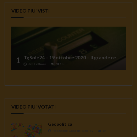
VIDEO PIU' VISTI
TgSole24 – 19 ottobre 2020 – Il grande reset
1
Jeff Hoffman
78.1K
VIDEO PIU' VOTATI
Geopolitica
Redazione Casa del Sole TV
1K